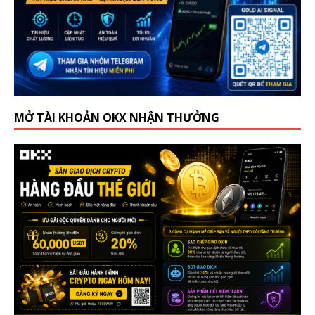
MỞ TÀI KHOẢN OKX NHẬN THƯỞNG