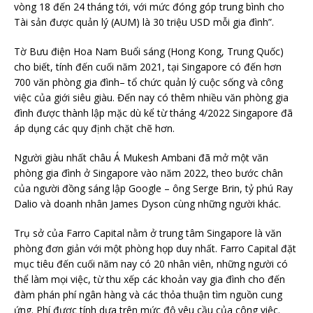
vòng 18 đến 24 tháng tới, với mức đóng góp trung bình cho
Tài sản được quản lý (AUM) là 30 triệu USD mỗi gia đình”.
Tờ Bưu điện Hoa Nam Buổi sáng (Hong Kong, Trung Quốc)
cho biết, tính đến cuối năm 2021, tại Singapore có đến hơn
700 văn phòng gia đình– tổ chức quản lý cuộc sống và công
việc của giới siêu giàu. Đến nay có thêm nhiều văn phòng gia
đình được thành lập mặc dù kể từ tháng 4/2022 Singapore đã
áp dụng các quy định chặt chẽ hơn.
Người giàu nhất châu Á Mukesh Ambani đã mở một văn
phòng gia đình ở Singapore vào năm 2022, theo bước chân
của người đồng sáng lập Google – ông Serge Brin, tỷ phú Ray
Dalio và doanh nhân James Dyson cùng những người khác.
Trụ sở của Farro Capital nằm ở trung tâm Singapore là văn
phòng đơn giản với một phòng họp duy nhất. Farro Capital đặt
mục tiêu đến cuối năm nay có 20 nhân viên, những người có
thể làm mọi việc, từ thu xếp các khoản vay gia đình cho đến
đàm phán phí ngân hàng và các thỏa thuận tìm nguồn cung
ứng. Phí được tính dựa trên mức độ yêu cầu của công việc.