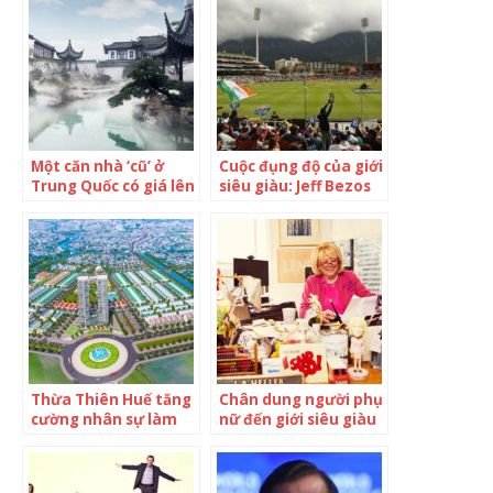
Một căn nhà ‘cũ’ ở
Cuộc đụng độ của giới
Trung Quốc có giá lên
siêu giàu: Jeff Bezos
tới hơn 3.200 tỷ đồng,
‘vung’ cả chục tỷ đô
diện tích khủng 6,7
để ngăn cản tham
triệu m2, nắm giữ 1
vọng của tỷ phú giàu
thứ khiến cả giới siêu
nhất châu Á
giàu trong và ngoài
nước đặc biệt thích
thú
Thừa Thiên Huế tăng
Chân dung người phụ
cường nhân sự làm
nữ đến giới siêu giàu
thủ tục, hồ sơ dự án
cũng ‘nể’: Tỷ phú hay
cho nhà đầu tư
siêu sao đều ‘tha
thiết’ gặp để vay tiền,