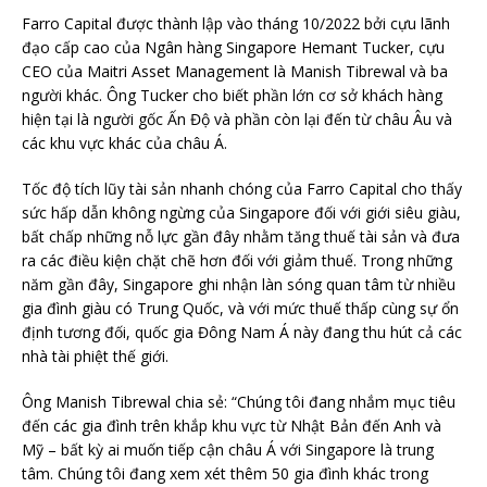
Farro Capital được thành lập vào tháng 10/2022 bởi cựu lãnh
đạo cấp cao của Ngân hàng Singapore Hemant Tucker, cựu
CEO của Maitri Asset Management là Manish Tibrewal và ba
người khác. Ông Tucker cho biết phần lớn cơ sở khách hàng
hiện tại là người gốc Ấn Độ và phần còn lại đến từ châu Âu và
các khu vực khác của châu Á.
Tốc độ tích lũy tài sản nhanh chóng của Farro Capital cho thấy
sức hấp dẫn không ngừng của Singapore đối với giới siêu giàu,
bất chấp những nỗ lực gần đây nhằm tăng thuế tài sản và đưa
ra các điều kiện chặt chẽ hơn đối với giảm thuế. Trong những
năm gần đây, Singapore ghi nhận làn sóng quan tâm từ nhiều
gia đình giàu có Trung Quốc, và với mức thuế thấp cùng sự ổn
định tương đối, quốc gia Đông Nam Á này đang thu hút cả các
nhà tài phiệt thế giới.
Ông Manish Tibrewal chia sẻ: “Chúng tôi đang nhắm mục tiêu
đến các gia đình trên khắp khu vực từ Nhật Bản đến Anh và
Mỹ – bất kỳ ai muốn tiếp cận châu Á với Singapore là trung
tâm. Chúng tôi đang xem xét thêm 50 gia đình khác trong