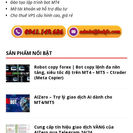
Đào tạo lập trình bot MT4
Mở tài khoản và hỗ trợ đầu tư
Cho thuê VPS cấu hình cao, giá rẻ
SẢN PHẨM NỔI BẬT
Robot copy forex | Bot copy lệnh đa nền
tảng, siêu tốc độ trên MT4 – MT5 – Ctrader
(Meta Copier)
AIZero – Trợ lý giao dịch AI dành cho
MT4/MT5
Cung cấp tín hiệu giao dịch VÀNG của
AIZero qua Telegram 24/24