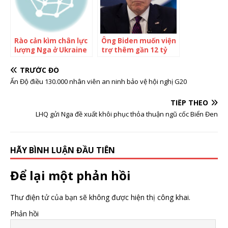
Rào cản kìm chân lực
Ông Biden muốn viện
lượng Nga ở Ukraine
trợ thêm gần 12 tỷ
USD cho Ukraine
TRƯỚC ĐÓ
Ấn Độ điều 130.000 nhân viên an ninh bảo vệ hội nghị G20
TIẾP THEO
LHQ gửi Nga đề xuất khôi phục thỏa thuận ngũ cốc Biển Đen
HÃY BÌNH LUẬN ĐẦU TIÊN
Để lại một phản hồi
Thư điện tử của bạn sẽ không được hiện thị công khai.
Phản hồi