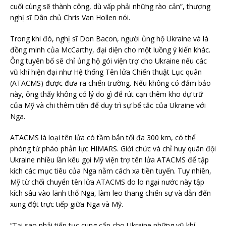
cuối cùng sẽ thành công, dù vấp phải những rào cản”, thượng
nghị sĩ Dân chủ Chris Van Hollen nói.
Trong khi đó, nghị sĩ Don Bacon, người ủng hộ Ukraine và là
đồng minh của McCarthy, đại diện cho một luồng ý kiến khác.
Ông tuyên bố sẽ chỉ ủng hộ gói viện trợ cho Ukraine nếu các
vũ khí hiện đại như Hệ thống Tên lửa Chiến thuật Lục quân
(ATACMS) được đưa ra chiến trường. Nếu không có đảm bảo
này, ông thấy không có lý do gì để rút cạn thêm kho dự trữ
của Mỹ và chi thêm tiền để duy trì sự bế tắc của Ukraine với
Nga.
ATACMS là loại tên lửa có tầm bắn tối đa 300 km, có thể
phóng từ pháo phản lực HIMARS. Giới chức và chỉ huy quân đội
Ukraine nhiều lần kêu gọi Mỹ viện trợ tên lửa ATACMS để tập
kích các mục tiêu của Nga nằm cách xa tiền tuyến. Tuy nhiên,
Mỹ từ chối chuyển tên lửa ATACMS do lo ngại nước này tập
kích sâu vào lãnh thổ Nga, làm leo thang chiến sự và dẫn đến
xung đột trực tiếp giữa Nga và Mỹ.
“Tại sao phải tiếp tục cung cấp cho Ukraine những vũ khí