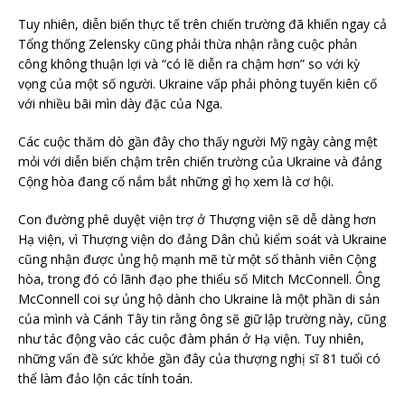
Tuy nhiên, diễn biến thực tế trên chiến trường đã khiến ngay cả
Tổng thống Zelensky cũng phải thừa nhận rằng cuộc phản
công không thuận lợi và “có lẽ diễn ra chậm hơn” so với kỳ
vọng của một số người. Ukraine vấp phải phòng tuyến kiên cố
với nhiều bãi mìn dày đặc của Nga.
Các cuộc thăm dò gần đây cho thấy người Mỹ ngày càng mệt
mỏi với diễn biến chậm trên chiến trường của Ukraine và đảng
Cộng hòa đang cố nắm bắt những gì họ xem là cơ hội.
Con đường phê duyệt viện trợ ở Thượng viện sẽ dễ dàng hơn
Hạ viện, vì Thượng viện do đảng Dân chủ kiểm soát và Ukraine
cũng nhận được ủng hộ mạnh mẽ từ một số thành viên Cộng
hòa, trong đó có lãnh đạo phe thiểu số Mitch McConnell. Ông
McConnell coi sự ủng hộ dành cho Ukraine là một phần di sản
của mình và Cánh Tây tin rằng ông sẽ giữ lập trường này, cũng
như tác động vào các cuộc đàm phán ở Hạ viện. Tuy nhiên,
những vấn đề sức khỏe gần đây của thượng nghị sĩ 81 tuổi có
thể làm đảo lộn các tính toán.