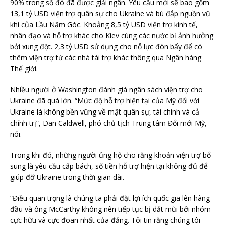
90% trong số đó đã được giải ngân. Yêu cầu mới sẽ bao gồm
13,1 tỷ USD viện trợ quân sự cho Ukraine và bù đắp nguồn vũ
khí của Lầu Năm Góc. Khoảng 8,5 tỷ USD viện trợ kinh tế,
nhân đạo và hỗ trợ khác cho Kiev cùng các nước bị ảnh hưởng
bởi xung đột. 2,3 tỷ USD sử dụng cho nỗ lực đòn bẩy để có
thêm viện trợ từ các nhà tài trợ khác thông qua Ngân hàng
Thế giới.
Nhiều người ở Washington đánh giá ngân sách viện trợ cho
Ukraine đã quá lớn. “Mức độ hỗ trợ hiện tại của Mỹ đối với
Ukraine là không bền vững về mặt quân sự, tài chính và cả
chính trị”, Dan Caldwell, phó chủ tịch Trung tâm Đổi mới Mỹ,
nói.
Trong khi đó, những người ủng hộ cho rằng khoản viện trợ bổ
sung là yêu cầu cấp bách, số tiền hỗ trợ hiện tại không đủ để
giúp đỡ Ukraine trong thời gian dài.
“Điều quan trọng là chúng ta phải đặt lợi ích quốc gia lên hàng
đầu và ông McCarthy không nên tiếp tục bị dắt mũi bởi nhóm
cực hữu và cực đoan nhất của đảng. Tôi tin rằng chúng tôi