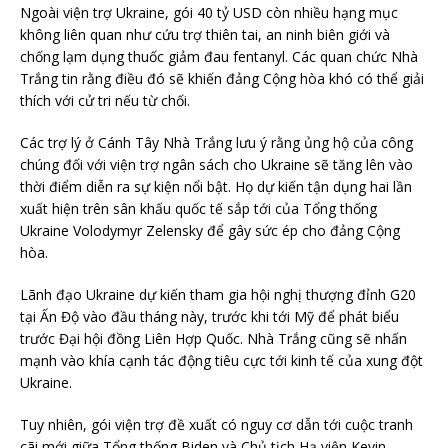
Ngoài viện trợ Ukraine, gói 40 tỷ USD còn nhiều hạng mục
không liên quan như cứu trợ thiên tai, an ninh biên giới và
chống lạm dụng thuốc giảm đau fentanyl. Các quan chức Nhà
Trắng tin rằng điều đó sẽ khiến đảng Cộng hòa khó có thể giải
thích với cử tri nếu từ chối.
Các trợ lý ở Cánh Tây Nhà Trắng lưu ý rằng ủng hộ của công
chúng đối với viện trợ ngân sách cho Ukraine sẽ tăng lên vào
thời điểm diễn ra sự kiện nổi bật. Họ dự kiến tận dụng hai lần
xuất hiện trên sân khấu quốc tế sắp tới của Tổng thống
Ukraine Volodymyr Zelensky để gây sức ép cho đảng Cộng
hòa.
Lãnh đạo Ukraine dự kiến tham gia hội nghị thượng đỉnh G20
tại Ấn Độ vào đầu tháng này, trước khi tới Mỹ để phát biểu
trước Đại hội đồng Liên Hợp Quốc. Nhà Trắng cũng sẽ nhấn
mạnh vào khía cạnh tác động tiêu cực tới kinh tế của xung đột
Ukraine.
Tuy nhiên, gói viện trợ đề xuất có nguy cơ dẫn tới cuộc tranh
cãi mới giữa Tổng thống Biden và Chủ tịch Hạ viện Kevin