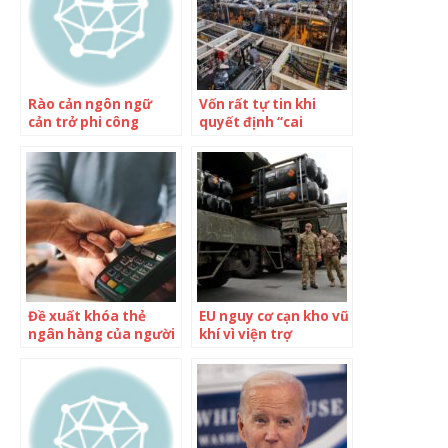
Rào cản ngôn ngữ
Vốn rất tự tin khi
cản trở phi công
quyết định “cai
Ukraine học lái F-16
nghiện” năng lượng
Nga, cứu cánh của
Pháp vấp phải “biến
cố khó lường”
Đề xuất khóa thẻ
EU nguy cơ cạn kho vũ
ngân hàng của người
khí vì viện trợ
lớn tuổi sau hơn 1
Ukraine
năm không sử dụng,
Nhật Bản vấp phải
phản đối dữ dội