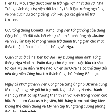
Hiện tại, McCarthy được xem là trở ngại lớn nhất đối với Nhà
Trắng. Lãnh đạo Hạ viện đôi khi bày tỏ rõ lập trường nghiêng
về phe cực hữu trong đảng, vốn kêu gọi cắt giảm hỗ trợ
Ukraine.
Cựu tổng thống Donald Trump, ứng viên tổng thống của đảng
Cộng hòa, đã đặt dấu hỏi về sự cần thiết phải ủng hộ Ukraine
và nhiều lần bày tỏ mong muốn trở thành trung gian cho một
thỏa thuận hòa bình nhanh chóng với Nga.
Quan chức ở cả hai bên bờ Đại Tây Dương nhận định Tổng
thống Nga Vladimir Putin đang chờ đợi xem cuộc bầu cử sắp
tới của Mỹ sẽ diễn ra thế nào. Chiến sự Ukraine có thể thay đổi
nếu ứng viên Cộng hòa trở thành ông chủ Phòng Bầu dục.
Ngay cả những thành viên Cộng hòa từng ủng hộ Ukraine cũng
tỏ ra ngần ngại về gói hỗ trợ mới. Nghị sĩ Andy Harris, thành
viên duy nhất có lập trường thân thiện với Kiev trong nhóm cực
hữu Freedom Caucus ở Hạ viện, hồi tháng trước nói rằng Kiev
không thể chiến thắng và Mỹ nên tập trung tăng cường phòng
thủ cho chính mình.