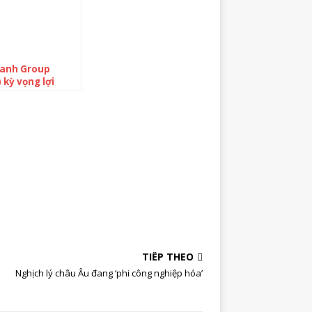
xanh Group
 kỳ vọng lợi
 sau thuế 1.400
ng, không chia
́c 2021
TIẾP THEO
Nghịch lý châu Âu đang ‘phi công nghiệp hóa’