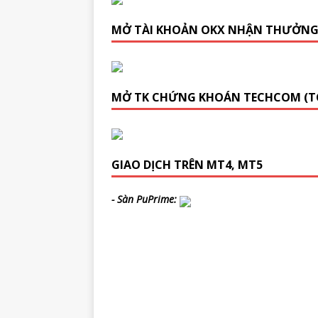
MỞ TÀI KHOẢN OKX NHẬN THƯỞN
MỞ TK CHỨNG KHOÁN TECHCOM (T
GIAO DỊCH TRÊN MT4, MT5
- Sàn PuPrime: