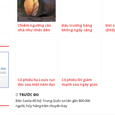
Chiêm ngưỡng căn
Đấu trường hàng
Đất 
nhà như chiếc đèn
không ngày càng
(DXG)
lồng sáng bừng ‘khu
chật chội: Cạnh tranh
nhuận
rừng’: Không cần điều
khốc liệt, các hãng
tỷ đồ
hòa vẫn mát quanh
bay lại nhận thêm “cú
cổ tư
năm
đấm” mới ngốn hàng
chục ngàn tỷ từ
nhiên liệu bay
Cổ phiếu họ Louis tụt
Cổ phiếu IDI giảm
dốc sau một năm đạt
mạnh sau ngày giao
đỉnh
dịch không hưởng
quyền nhận cổ tức
TRƯỚC ĐÓ
Bão Saola đổ bộ: Trung Quốc sơ tán gần 800.000
người, hủy hàng trăm chuyến bay