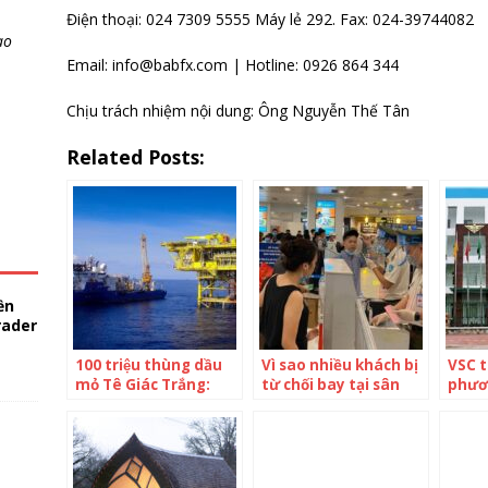
Điện thoại: 024 7309 5555 Máy lẻ 292. Fax: 024-39744082
ao
Email: info@babfx.com | Hotline: 0926 864 344
Chịu trách nhiệm nội dung: Ông Nguyễn Thế Tân
Related Posts:
ền
rader
100 triệu thùng dầu
Vì sao nhiều khách bị
VSC 
mỏ Tê Giác Trắng:
từ chối bay tại sân
phươn
Thành quả từ chiến
bay Nội Bài?
40 tri
lược phát triển mỏ
2 nha
ưu việt
lược