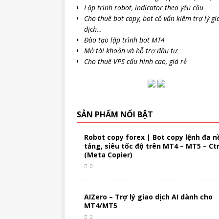
Lập trình robot, indicator theo yêu cầu
Cho thuê bot copy, bot cố vấn kiêm trợ lý gi
dịch…
Đào tạo lập trình bot MT4
Mở tài khoản và hỗ trợ đầu tư
Cho thuê VPS cấu hình cao, giá rẻ
SẢN PHẨM NỔI BẬT
Robot copy forex | Bot copy lệnh đa n
tảng, siêu tốc độ trên MT4 – MT5 – Ct
(Meta Copier)
0
AIZero – Trợ lý giao dịch AI dành cho
MT4/MT5
2