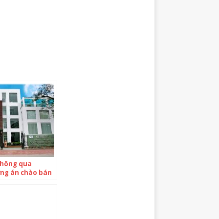
thông qua
g án chào bán
ệu cổ phiếu cho
̀ đầu tư chiến