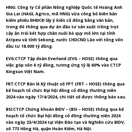
HNG
:
Công ty Cổ phần Nông nghiệp Quốc tế Hoàng Anh
Gia Lai (HAGL Agrico, mã HNG) vừa công bố biên bản
kiểm phiếu ĐHĐCĐ lấy ý kiến cổ đông bằng văn bản,
trong đó thông qua dự án đầu tư sản xuất trồng trọt
cây ăn trái kết hợp chăn nuôi bò quy mô lớn tại tỉnh
Attpeu và tỉnh Sekong, nước CHDCND Lào với tổng vốn
đầu tư 18.000 tỷ đồng.
EVG:
CTCP Tập đoàn Everland (EVG – HOSE) thông qua
việc góp vốn 6 tỷ đồng, tương ứng tỷ lệ 60% vào CTCP
Kingsun Việt Nam.
FRT:
CTCP Bán lẻ Kỹ thuật số FPT (FRT – HOSE) thông qua
kế hoạch tổ chức Đại hội đồng cổ đông thường niên
2024 vào ngày 17/4/2024, chi tiết sẽ được thông báo sau.
BSI:
CTCP Chứng khoán BIDV – (BSI – HOSE) thông qua kế
hoạch tổ chức Đại hội đồng cổ đông thường niên 2024
vào ngày 23/4/2024 tại Viện Đào tạo và Nghiên cứu BIDV,
số 773 Hồng Hà, quận Hoàn Kiếm, Hà Nội.