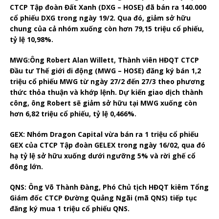
CTCP Tập đoàn Đất Xanh (DXG – HOSE) đã bán ra 140.000
cổ phiếu DXG trong ngày 19/2. Qua đó, giảm sở hữu
chung của cả nhóm xuống còn hơn 79,15 triệu cổ phiếu,
tỷ lệ 10,98%.
MWG:
Ông Robert Alan Willett, Thành viên HĐQT CTCP
Đầu tư Thế giới di động (MWG – HOSE) đăng ký bán 1,2
triệu cổ phiếu MWG từ ngày 27/2 đến 27/3 theo phương
thức thỏa thuận và khớp lệnh. Dự kiến giao dịch thành
công, ông Robert sẽ giảm sở hữu tại MWG xuống còn
hơn 6,82 triệu cổ phiếu, tỷ lệ 0,466%.
GEX
: Nhóm Dragon Capital vừa bán ra 1 triệu cổ phiếu
GEX của CTCP Tập đoàn GELEX trong ngày 16/02, qua đó
hạ tỷ lệ sở hữu xuống dưới ngưỡng 5% và rời ghế cổ
đông lớn.
QNS
: Ông Võ Thành Đàng, Phó Chủ tịch HĐQT kiêm Tổng
Giám đốc CTCP Đường Quảng Ngãi (mã QNS) tiếp tục
đăng ký mua 1 triệu cổ phiếu QNS.