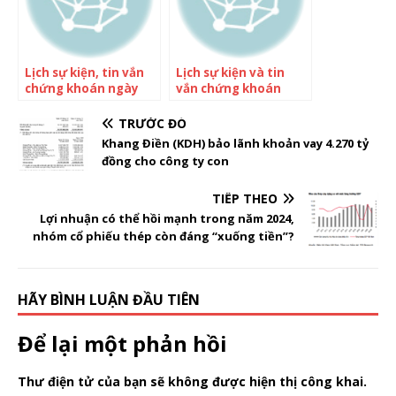
Lịch sự kiện, tin vắn
Lịch sự kiện và tin
chứng khoán ngày
vắn chứng khoán
9/5
ngày 23/09
TRƯỚC ĐÓ
Khang Điền (KDH) bảo lãnh khoản vay 4.270 tỷ
đồng cho công ty con
TIẾP THEO
Lợi nhuận có thể hồi mạnh trong năm 2024,
nhóm cổ phiếu thép còn đáng “xuống tiền”?
HÃY BÌNH LUẬN ĐẦU TIÊN
Để lại một phản hồi
Thư điện tử của bạn sẽ không được hiện thị công khai.