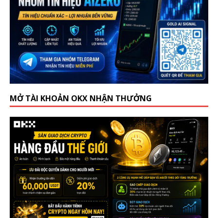
MỞ TÀI KHOẢN OKX NHẬN THƯỞNG