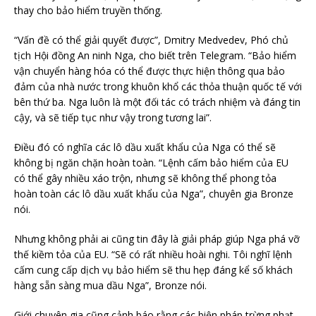
thay cho bảo hiểm truyền thống.
“Vấn đề có thể giải quyết được”, Dmitry Medvedev, Phó chủ
tịch Hội đồng An ninh Nga, cho biết trên Telegram. “Bảo hiểm
vận chuyển hàng hóa có thể được thực hiện thông qua bảo
đảm của nhà nước trong khuôn khổ các thỏa thuận quốc tế với
bên thứ ba. Nga luôn là một đối tác có trách nhiệm và đáng tin
cậy, và sẽ tiếp tục như vậy trong tương lai”.
Điều đó có nghĩa các lô dầu xuất khẩu của Nga có thể sẽ
không bị ngăn chặn hoàn toàn. “Lệnh cấm bảo hiểm của EU
có thể gây nhiều xáo trộn, nhưng sẽ không thể phong tỏa
hoàn toàn các lô dầu xuất khẩu của Nga”, chuyên gia Bronze
nói.
Nhưng không phải ai cũng tin đây là giải pháp giúp Nga phá vỡ
thế kiềm tỏa của EU. “Sẽ có rất nhiều hoài nghi. Tôi nghĩ lệnh
cấm cung cấp dịch vụ bảo hiểm sẽ thu hẹp đáng kể số khách
hàng sẵn sàng mua dầu Nga”, Bronze nói.
Giới chuyên gia cũng cảnh báo rằng các biện pháp trừng phạt