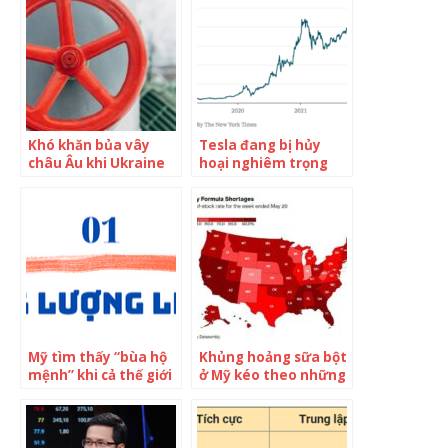
Khó khăn bủa vây
Tesla đang bị hủy
châu Âu khi Ukraine
hoại nghiêm trọng
chặn dòng khí đốt từ
bởi Elon Musk: Vốn
Nga
hóa bốc hơi 400 tỷ
USD, nhân tài rời bỏ,
khó khăn bủa vây
nhưng CEO chỉ mai
mê tweet cãi cọ qua
lại
Mỹ tìm thấy “bùa hộ
Khủng hoảng sữa bột
mệnh” khi cả thế giới
ở Mỹ kéo theo những
bị đe doạ bởi rủi ro
hệ lụy: Lãng phí thời
mất an ninh năng
gian, “đốt tiền” xăng
lượng
mà vẫn không tìm
được nơi bán, “không