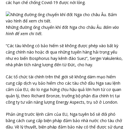
các hạn chế chống Covid-19 được nới lỏng.
Những đường ống chuyển khí đốt Nga cho châu Âu.
Bấm vào
hình để xem chi tiết.
“Các tàu không có bảo hiểm sẽ không được phép vào bất kỳ
cảng chính nào hoặc đi qua những tuyến hàng hải trọng yếu
như eo biển Bosphorus hay kênh đào Suez”, Sergei Vakulenko,
nhà phân tích năng lượng đến từ Đức, cho hay.
Các tổ chức tài chính trên thế giới sẽ không dám mạo hiểm
cung cấp dịch vụ bảo hiểm cho các tàu chở dầu Nga sau lệnh
cấm của EU, do lo ngại hứng chịu hậu quả lớn hơn từ cơ quan
quản lý, theo Richard Bronze, trưởng bộ phận địa chính trị tại
công ty tư vấn năng lượng Energy Aspects, trụ sở ở London.
Phản ứng trước lệnh cấm của EU, Nga tuyên bố sẽ đối phó
bằng cách cung cấp biện pháp đảm bảo nhà nước cho tàu chở
dầu. Về lý thuyết, biện pháp đảm bảo này có thể được sử dụng