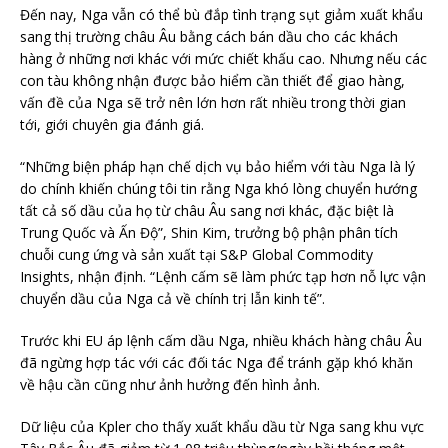
Đến nay, Nga vẫn có thể bù đắp tình trạng sụt giảm xuất khẩu
sang thị trường châu Âu bằng cách bán dầu cho các khách
hàng ở những nơi khác với mức chiết khấu cao. Nhưng nếu các
con tàu không nhận được bảo hiểm cần thiết để giao hàng,
vấn đề của Nga sẽ trở nên lớn hơn rất nhiều trong thời gian
tới, giới chuyên gia đánh giá.
“Những biện pháp hạn chế dịch vụ bảo hiểm với tàu Nga là lý
do chính khiến chúng tôi tin rằng Nga khó lòng chuyển hướng
tất cả số dầu của họ từ châu Âu sang nơi khác, đặc biệt là
Trung Quốc và Ấn Độ”, Shin Kim, trưởng bộ phận phân tích
chuỗi cung ứng và sản xuất tại S&P Global Commodity
Insights, nhận định. “Lệnh cấm sẽ làm phức tạp hơn nỗ lực vận
chuyển dầu của Nga cả về chính trị lẫn kinh tế”.
Trước khi EU áp lệnh cấm dầu Nga, nhiều khách hàng châu Âu
đã ngừng hợp tác với các đối tác Nga để tránh gặp khó khăn
về hậu cần cũng như ảnh hưởng đến hình ảnh.
Dữ liệu của Kpler cho thấy xuất khẩu dầu từ Nga sang khu vực