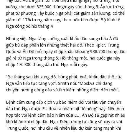
Tây Bắc Âu đã giảm từ 1,08 triệu thùng/ngày hồi tháng một
xuống còn dưới 325.000 thùng/ngày vào tháng 5. Áp lực trừng
phạt từ phương Tây buộc Nga phải cắt giảm sản lượng, có thể
giảm tới 17% trong năm nay, theo ước tính được Bộ Kinh tế
Nga công bố hồi tháng 4.
Nhưng việc Nga tăng cường xuất khẩu dầu sang châu Á đã
giúp bù đắp phần lớn những thiệt hại đó. Theo Kpler, Trung
Quốc và Ấn Độ mỗi ngày nhập khẩu khoảng 938.700 thùng dầu
giá rẻ từ Nga trong tháng 5. Hồi tháng một, hai quốc gia này
nhập 170.800 thùng dầu thô Nga mỗi ngày.
“Ba tháng sau khi xung đột bùng phát, xuất khẩu dầu thô của
Nga vẫn tiếp tục tăng vọt”, Smith nói. “Moskva chỉ đang
chuyển hướng dòng dầu và tìm kiếm những điểm đến mới”.
Lệnh cấm cung cấp dịch vụ bảo hiểm đối với tàu vận chuyển
dầu thô Nga được EU đưa ra nhằm bịt “lỗ hổng” này. Nếu Anh
hợp tác với lệnh cấm bảo hiểm của EU, Ấn Độ sẽ gặp rất nhiều
khó khăn khi nhập dầu Nga. Điều tương tự cũng sẽ xảy ra với
Trung Quốc, nơi nhu cầu về nhiên liệu dự kiến tăng mạnh khi