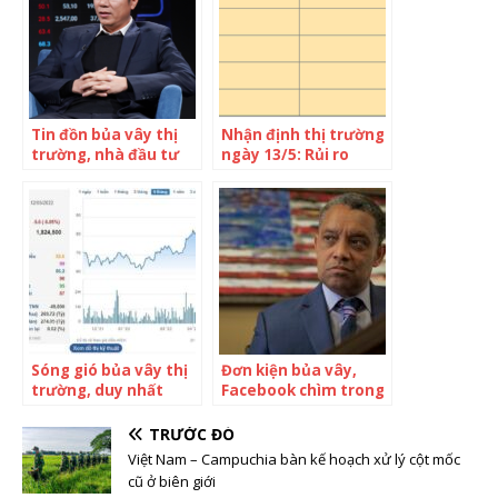
biết bữa tiếp theo
con mình sẽ ăn gì?”
Tin đồn bủa vây thị
Nhận định thị trường
trường, nhà đầu tư
ngày 13/5: Rủi ro
chứng khoán nên
đang bủa vây
hành động thế nào?
Sóng gió bủa vây thị
Đơn kiện bủa vây,
trường, duy nhất
Facebook chìm trong
một cổ phiếu vốn hóa
tâm bão chỉ trích,
tỷ USD vẫn âm thầm
Mark Zuckerberg sắp
TRƯỚC ĐÓ
vượt đỉnh
phải hầu tòa?
Việt Nam – Campuchia bàn kế hoạch xử lý cột mốc
cũ ở biên giới