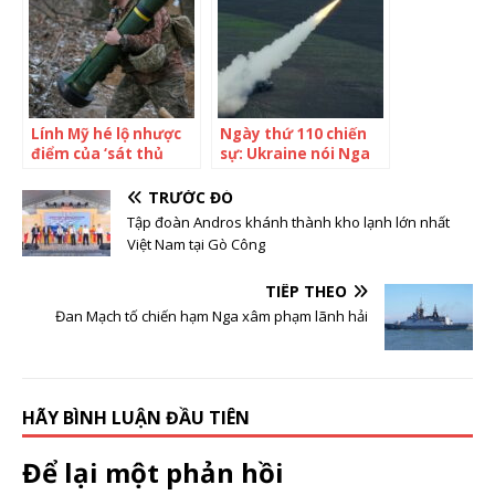
Lính Mỹ hé lộ nhược
Ngày thứ 110 chiến
điểm của ‘sát thủ
sự: Ukraine nói Nga
diệt tăng’ Javelin tại
đánh sập toàn bộ cầu
Ukraine
nối với
TRƯỚC ĐÓ
Severodonetsk
Tập đoàn Andros khánh thành kho lạnh lớn nhất
Việt Nam tại Gò Công
TIẾP THEO
Đan Mạch tố chiến hạm Nga xâm phạm lãnh hải
HÃY BÌNH LUẬN ĐẦU TIÊN
Để lại một phản hồi