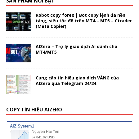
SẢN PHẨM NỔI BẬT
Robot copy forex | Bot copy lệnh đa nền
tảng, siêu tốc độ trên MT4 – MT5 – Ctrader
(Meta Copier)
AIZero – Trợ lý giao dịch AI dành cho
MT4/MT5
Cung cấp tín hiệu giao dịch VÀNG của
AIZero qua Telegram 24/24
COPY TÍN HIỆU AIZERO