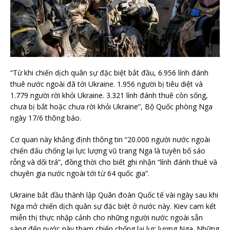
“Từ khi chiến dịch quân sự đặc biệt bắt đầu, 6.956 lính đánh
thuê nước ngoài đã tới Ukraine. 1.956 người bị tiêu diệt và
1.779 người rời khỏi Ukraine. 3.321 lính đánh thuê còn sống,
chưa bị bắt hoặc chưa rời khỏi Ukraine”, Bộ Quốc phòng Nga
ngày 17/6 thông báo.
Cơ quan này khẳng định thông tin “20.000 người nước ngoài
chiến đấu chống lại lực lượng vũ trang Nga là tuyên bố sáo
rỗng và dối trá”, đồng thời cho biết ghi nhận “lính đánh thuê và
chuyên gia nước ngoài tới từ 64 quốc gia”.
Ukraine bắt đầu thành lập Quân đoàn Quốc tế vài ngày sau khi
Nga mở chiến dịch quân sự đặc biệt ở nước này. Kiev cam kết
miễn thị thực nhập cảnh cho những người nước ngoài sẵn
sàng đến nước này tham chiến chống lại lực lượng Nga. Những