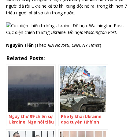
người đã rời Ukraine kể từ khi xung đột nổ ra, trong khi hơn 7
triệu người phải sơ tán trong nước.
Cục diện chiến trường Ukraine. Đồ họa:
Washington Post
.
Nguyễn Tiến
(Theo
RIA Novosti, CNN, NY Times
)
Related Posts:
Ngày thứ 99 chiến sự
Phe ly khai Ukraine
Ukraine: Nga nói tiêu
dọa tuyên tử hình
diệt hàng trăm lính
lính đánh thuê nước
đánh thuê
ngoài