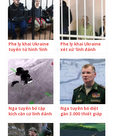
Phe ly khai Ukraine
Phe ly khai Ukraine
tuyên tử hình ‘lính
xét xử ‘lính đánh
đánh thuê’ nước
thuê’ nước ngoài
ngoài
Nga tuyên bố tập
Nga tuyên bố diệt
kích căn cứ lính đánh
gần 3.000 thiết giáp
thuê tại Ukraine
Ukraine