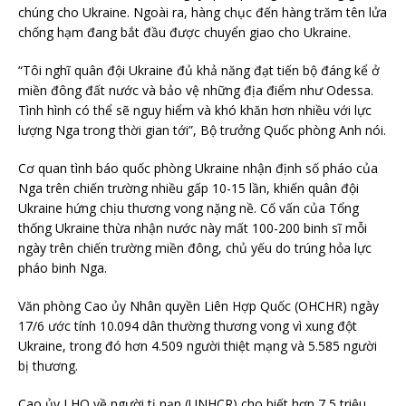
chúng cho Ukraine. Ngoài ra, hàng chục đến hàng trăm tên lửa
chống hạm đang bắt đầu được chuyển giao cho Ukraine.
“Tôi nghĩ quân đội Ukraine đủ khả năng đạt tiến bộ đáng kể ở
miền đông đất nước và bảo vệ những địa điểm như Odessa.
Tình hình có thể sẽ nguy hiểm và khó khăn hơn nhiều với lực
lượng Nga trong thời gian tới”, Bộ trưởng Quốc phòng Anh nói.
Cơ quan tình báo quốc phòng Ukraine nhận định số pháo của
Nga trên chiến trường nhiều gấp 10-15 lần, khiến quân đội
Ukraine hứng chịu thương vong nặng nề. Cố vấn của Tổng
thống Ukraine thừa nhận nước này mất 100-200 binh sĩ mỗi
ngày trên chiến trường miền đông, chủ yếu do trúng hỏa lực
pháo binh Nga.
Văn phòng Cao ủy Nhân quyền Liên Hợp Quốc (OHCHR) ngày
17/6 ước tính 10.094 dân thường thương vong vì xung đột
Ukraine, trong đó hơn 4.509 người thiệt mạng và 5.585 người
bị thương.
Cao ủy LHQ về người tị nạn (UNHCR) cho biết hơn 7,5 triệu