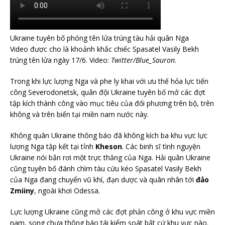
Ukraine tuyên bố phóng tên lửa trúng tàu hải quân Nga
Video được cho là khoảnh khắc chiếc Spasatel Vasily Bekh
trúng tên lửa ngày 17/6. Video:
Twitter/Blue_Sauron
.
Trong khi lực lượng Nga và phe ly khai với ưu thế hỏa lực tiến
công Severodonetsk, quân đội Ukraine tuyên bố mở các đợt
tập kích thành công vào mục tiêu của đối phương trên bộ, trên
không và trên biển tại miền nam nước này.
Không quân Ukraine thông báo đã không kích ba khu vực lực
lượng Nga tập kết tại tỉnh
Kheson
. Các binh sĩ tình nguyện
Ukraine nói bắn rơi một trực thăng của Nga. Hải quân Ukraine
cũng tuyên bố đánh chìm tàu cứu kéo Spasatel Vasily Bekh
của Nga đang chuyển vũ khí, đạn dược và quân nhân tới
đảo
Zmiiny
, ngoài khơi Odessa.
Lực lượng Ukraine cũng mở các đợt phản công ở khu vực miền
nam, song chưa thông báo tái kiểm soát bất cứ khu vực nào.