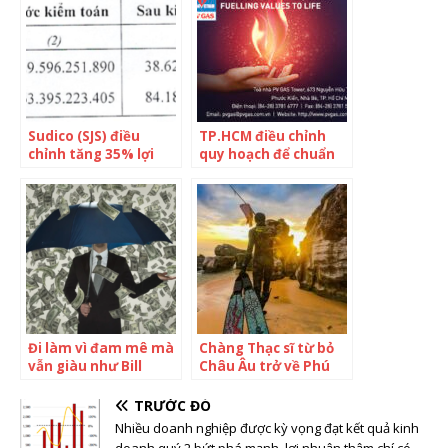
Sudico (SJS) điều
TP.HCM điều chỉnh
chỉnh tăng 35% lợi
quy hoạch để chuẩn
nhuận sau kiểm toán
bị làm “siêu” dự án
do điều chỉnh giá vốn
đường vành đai 3
và lãi/lỗ từ công ty
liên kết
Đi làm vì đam mê mà
Chàng Thạc sĩ từ bỏ
vẫn giàu như Bill
Châu Âu trở về Phú
Gates, Elon Musk, bí
Quốc, hoà mình và
quyết nằm ở ‘tố chất
đắm chìm vào thiên
TRƯỚC ĐÓ
tỷ phú’ và 5 động lực,
nhiên hoang dã
Nhiều doanh nghiệp được kỳ vọng đạt kết quả kinh
điều cuối không phải
doanh quý 2 bứt phá mạnh, lợi nhuận thậm chí có