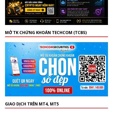
MỞ TK CHỨNG KHOÁN TECHCOM (TCBS)
GIAO DỊCH TRÊN MT4, MT5