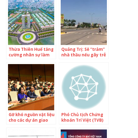
Thừa Thiên Huế tăng
Quảng Trị: Sẽ “trảm”
cường nhân sự làm
nhà thầu nếu gây trễ
thủ tục, hồ sơ dự án
dự án kết nối hành
cho nhà đầu tư
lang Kinh tế Đông
Tây
Gỡ khó nguồn vật liệu
Phó Chủ tịch Chứng
cho các dự án giao
khoán Trí Việt (TVB)
thông vào Nghị
nộp đơn xin từ nhiệm
quyết của Quốc hội
vì tuổi cao, sức khỏe
không đảm bảo