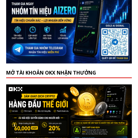
MỞ TÀI KHOẢN OKX NHẬN THƯỞNG