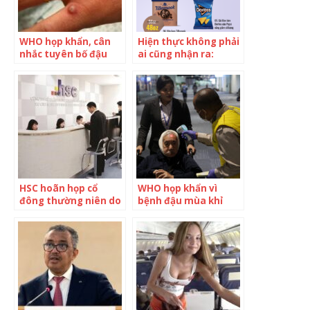
WHO họp khẩn, cân
Hiện thực không phải
nhắc tuyên bố đậu
ai cũng nhận ra:
mùa khỉ là tình trạng
Thanh kẹo chocolate,
khẩn cấp toàn cầu
hộp sữa chua hay hộp
kem bạn ăn đều đang
nhỏ hơn, lý do phía
sau đầy bất ngờ
HSC hoãn họp cổ
WHO họp khẩn vì
đông thường niên do
bệnh đậu mùa khỉ
chưa ngã ngũ chuyện
góp vốn của HIFC