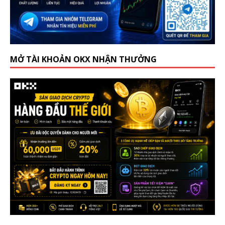
MỞ TÀI KHOẢN OKX NHẬN THƯỞNG