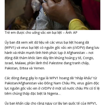
Trẻ em được cho uống vắc-xin bại liệt – Ảnh: AP
Ủy ban đã xem xét dữ liệu về các virus bại liệt hoang dã
(WPV1) và virus bại liệt có nguồn gốc vắc-xin (cVDPV) đang lưu
hành và nhấn mạnh tình hình phức tạp ở Afghanistan – nơi
động đất thảm khốc làm dấy lên khủng hoảng y tế, Congo,
Israel, Malawi, phần lãnh thổ Palestine đang tranh chấp,
Pakistan, Eritea và Yemen.
Các dòng đang gây lo ngại là WPV1 hoang dã “nhập khẩu” từ
Pakistan/Afghanistan vào Đông Nam Châu Phi, virus giảm độc
lực nguồn gốc vắc-xin ở cVDPV ở một số nước châu Phi có tỉ lệ
tiêm chủng thấp đặc biệt là Nigeria…
Ủy ban khẩn cấp cho rằng nguy cơ lây lan quốc tế của WPV1,