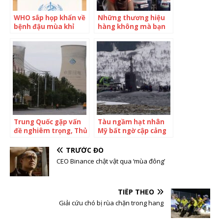
WHO sắp họp khẩn về
Những thương hiệu
bệnh đậu mùa khỉ
hàng không mà bạn
không ngờ có tồn tại
trên đời: Hãng có
những cô nàng nóng
bỏng, hãng khác chỉ
cho khách đọc Kinh
thánh
Trung Quốc gặp vấn
Tàu ngầm hạt nhân
đề nghiêm trọng, Thủ
Mỹ bất ngờ cập cảng
tướng Lý Khắc Cường
gần Nga
cảnh báo khẩn
TRƯỚC ĐÓ
CEO Binance chật vật qua ‘mùa đông’
TIẾP THEO
Giải cứu chó bị rùa chặn trong hang