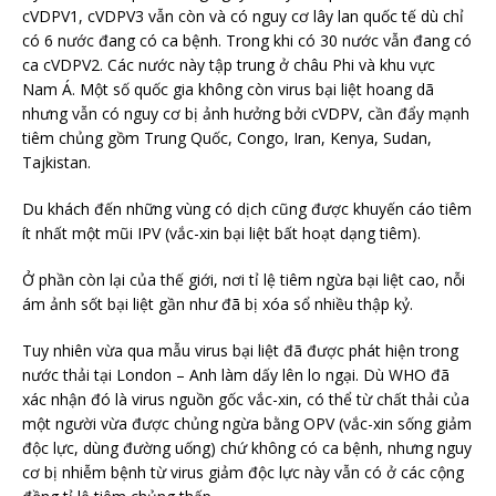
cVDPV1, cVDPV3 vẫn còn và có nguy cơ lây lan quốc tế dù chỉ
có 6 nước đang có ca bệnh. Trong khi có 30 nước vẫn đang có
ca cVDPV2. Các nước này tập trung ở châu Phi và khu vực
Nam Á. Một số quốc gia không còn virus bại liệt hoang dã
nhưng vẫn có nguy cơ bị ảnh hưởng bởi cVDPV, cần đẩy mạnh
tiêm chủng gồm Trung Quốc, Congo, Iran, Kenya, Sudan,
Tajkistan.
Du khách đến những vùng có dịch cũng được khuyến cáo tiêm
ít nhất một mũi IPV (vắc-xin bại liệt bất hoạt dạng tiêm).
Ở phần còn lại của thế giới, nơi tỉ lệ tiêm ngừa bại liệt cao, nỗi
ám ảnh sốt bại liệt gần như đã bị xóa sổ nhiều thập kỷ.
Tuy nhiên vừa qua mẫu virus bại liệt đã được phát hiện trong
nước thải tại London – Anh làm dấy lên lo ngại. Dù WHO đã
xác nhận đó là virus nguồn gốc vắc-xin, có thể từ chất thải của
một người vừa được chủng ngừa bằng OPV (vắc-xin sống giảm
độc lực, dùng đường uống) chứ không có ca bệnh, nhưng nguy
cơ bị nhiễm bệnh từ virus giảm độc lực này vẫn có ở các cộng