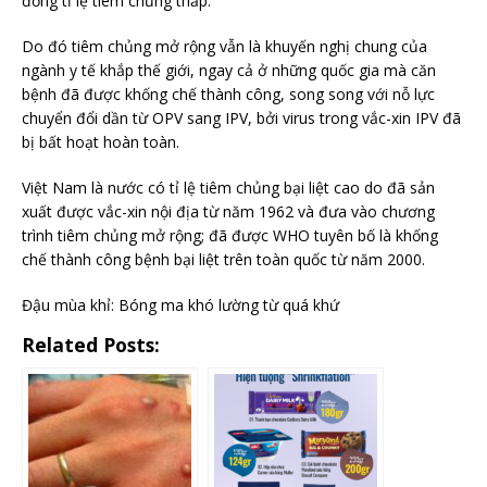
đồng tỉ lệ tiêm chủng thấp.
Do đó tiêm chủng mở rộng vẫn là khuyến nghị chung của
ngành y tế khắp thế giới, ngay cả ở những quốc gia mà căn
bệnh đã được khống chế thành công, song song với nỗ lực
chuyển đổi dần từ OPV sang IPV, bởi virus trong vắc-xin IPV đã
bị bất hoạt hoàn toàn.
Việt Nam là nước có tỉ lệ tiêm chủng bại liệt cao do đã sản
xuất được vắc-xin nội địa từ năm 1962 và đưa vào chương
trình tiêm chủng mở rộng; đã được WHO tuyên bố là khống
chế thành công bệnh bại liệt trên toàn quốc từ năm 2000.
Đậu mùa khỉ: Bóng ma khó lường từ quá khứ
Related Posts: