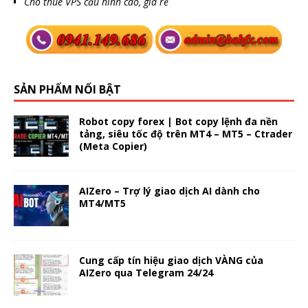
Cho thuê VPS cấu hình cao, giá rẻ
SẢN PHẨM NỔI BẬT
Robot copy forex | Bot copy lệnh đa nền
tảng, siêu tốc độ trên MT4 – MT5 – Ctrader
(Meta Copier)
AIZero – Trợ lý giao dịch AI dành cho
MT4/MT5
Cung cấp tín hiệu giao dịch VÀNG của
AIZero qua Telegram 24/24