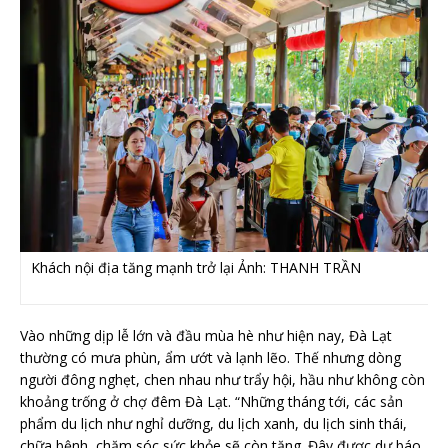
Khách nội địa tăng mạnh trở lại Ảnh: THANH TRẦN
Vào những dịp lễ lớn và đầu mùa hè như hiện nay, Đà Lạt
thường có mưa phùn, ẩm ướt và lạnh lẽo. Thế nhưng dòng
người đông nghẹt, chen nhau như trẩy hội, hầu như không còn
khoảng trống ở chợ đêm Đà Lạt. “Những tháng tới, các sản
phẩm du lịch như nghỉ dưỡng, du lịch xanh, du lịch sinh thái,
chữa bệnh, chăm sóc sức khỏe sẽ còn tăng. Đây được dự báo