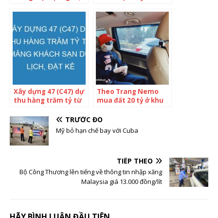
riêng 40 ha măng
tại Hải Phòng, Kinh
siêu to khổng lồ,
Bắc City từng ấp ủ
Facebook sống ảo
xây tòa nhà cao nhất
đăng ‘lịch mổ lợn’,
Việt Nam nhưng sau
bán cả chục tấn nông
hơn 10 năm bán đi
sản cho khách Hà Nội
mua lại vẫn chưa thể
mỗi năm
triển khai
Xây dựng 47 (C47) dự
Theo Trang Nemo
thu hàng trăm tỷ từ
mua đất 20 tỷ ở khu
mảng khách sạn du
“Phú Mỹ Hưng” Đà
lịch, đặt kế hoạch lãi
Lạt: BĐS đang “điên
TRƯỚC ĐÓ
năm 2022 tăng 39%
giá”, cò không tiếp
Mỹ bỏ hạn chế bay với Cuba
khách tài chính dưới
5 tỷ
TIẾP THEO
Bộ Công Thương lên tiếng về thông tin nhập xăng
Malaysia giá 13.000 đồng/lít
HÃY BÌNH LUẬN ĐẦU TIÊN