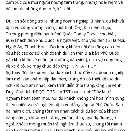
cảm xúc của mọi người những tâm trạng, những hoài niệm và
dễ lan tỏa những đam mê, kết nối.
Du lịch sôi động trở lại nhưng doanh nghiệp lữ hành, du lịch và
dịch vụ cũng vướng những nút thắt. Ông Đinh Hiền Lựa,
Trưởng phòng điều hành Phú Quốc Today Travel cho biết,
80% khách đến Phú Quốc là người Việt, chủ yếu đến từ Hà Nội,
Nghệ An, Thanh Hóa… Do lượng khách nội địa tăng cao nên
hầu hết các cơ sở kinh doanh du lịch trên địa bàn Phú Quốc
gặp khó khăn về nhân lực (hướng dẫn viên); dịch vụ cung ứng
về xe ô tô, xe máy chưa đáp ứng…”. NHẬT HUY
Sự thay đổi thói quen của du khách thúc đẩy các doanh nghiệp
làm mới sản phẩm hấp dẫn hơn, trong đó có thiết kế tua du
lịch kết hợp âm nhạc, xem trình diễn thời trang. Ông Lại Minh
Duy, Chủ tịch HĐQT, TGĐ cty TSTtourist nói: “Đây là trải
nghiệm hoàn toàn mới, nơi du khách không chỉ hoà mình cùng
thiên nhiên và trải nghiệm dịch vụ đẳng cấp tại Phú Quốc. Sau
hai năm dịch, chúng tôi nhìn nhận cách đi du lịch của khách
hàng bây giờ không chỉ đúng giờ ăn, đúng giờ đi, đúng giờ
nghỉ. Khách mong muốn trải nghiệm thực sự, chúng tôi mạnh
dạn từ chối những dịch vụ làm khách mệt mỏi, gò bó, để họ có