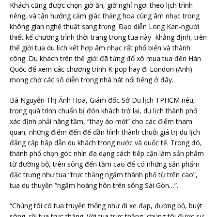
Khách cũng được chọn giờ ăn, giờ nghỉ ngơi theo lịch trình
riêng, và tận hưởng cảm giác thăng hoa cùng âm nhạc trong
không gian nghệ thuật sang trọng. Đạo diễn Long Kan-người
thiết kế chương trình thời trang trong tua này- khẳng định, trên
thế giới tua du lịch kết hợp âm nhạc rất phổ biến và thành
công. Du khách trên thế giới đã từng đổ xô mua tua đến Hàn
Quốc để xem các chương trình K-pop hay đi London (Anh)
mong chờ các sô diễn trong nhà hát nổi tiếng ở đây.
Bà Nguyễn Thị Ánh Hoa, Giám đốc Sở Du lịch TPHCM nêu,
trong quá trình chuẩn bị đón khách trở lại, du lịch thành phố
xác định phải nâng tầm, “thay áo mới” cho các điểm tham
quan, những điểm đến để dần hình thành chuỗi giá trị du lịch
đẳng cấp hấp dẫn du khách trong nước và quốc tế. Trong đó,
thành phố chọn góc nhìn đa dạng cách tiếp cận làm sản phẩm
từ đường bộ, trên sông đến tầm cao để có những sản phẩm
đặc trưng như tua “trực thăng ngắm thành phố từ trên cao”,
tua du thuyền “ngắm hoàng hôn trên sông Sài Gòn…”.
“Chúng tôi có tua truyền thống như đi xe đạp, đường bộ, buýt
sông, rồi tua trực thăng. Với tua trực thăng, chúng tôi được sự