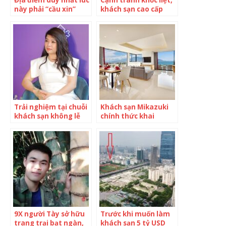
này phải “cầu xin”
khách sạn cao cấp
khách du lịch đừng
giữa thủ đô đón
đến
khách bằng loạt trò
chơi dân gian ô ăn
quan, nhảy lò cò, cờ
búng…
Trải nghiệm tại chuỗi
Khách sạn Mikazuki
khách sạn không lễ
chính thức khai
tân, giá 1,5 triệu
trương đón khách từ
đồng/đêm: Có thể
01.06.2022
check-in trước 2
ngày, khách được
nhớ tên khi quay trở
lại
9X người Tày sở hữu
Trước khi muốn làm
trang trại bạt ngàn,
khách sạn 5 tỷ USD