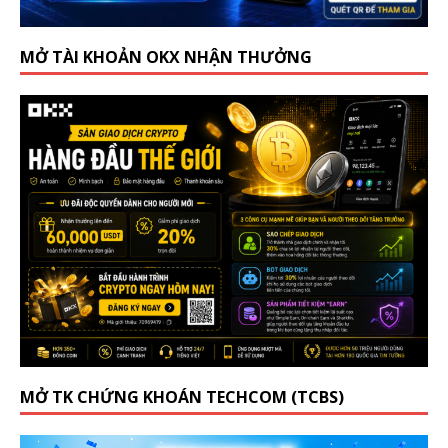
MỞ TÀI KHOẢN OKX NHẬN THƯỞNG
MỞ TK CHỨNG KHOÁN TECHCOM (TCBS)