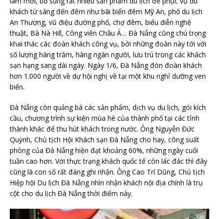
làm mới, bổ sung rất nhiều sản phẩm du lịch để phục vụ du
khách từ sáng đến đêm như bãi biển đêm Mỹ An, phố du lịch
An Thượng, vũ điệu đường phố, chợ đêm, biểu diễn nghệ
thuật, Bà Nà Hill, Công viên Châu Á… Đà Nẵng cũng chú trọng
khai thác các đoàn khách công vụ, bởi những đoàn này tới với
số lượng hàng trăm, hàng ngàn người, lưu trú trong các khách
sạn hạng sang dài ngày. Ngày 1/6, Đà Nẵng đón đoàn khách
hơn 1.000 người về dự hội nghị về tại một khu nghỉ dưỡng ven
biển.
Đà Nẵng còn quảng bá các sản phẩm, dịch vụ du lịch, gói kích
cầu, chương trình sự kiện mùa hè của thành phố tại các tỉnh
thành khác để thu hút khách trong nước. Ông Nguyễn Đức
Quỳnh, Chủ tịch Hội Khách sạn Đà Nẵng cho hay, công suất
phòng của Đà Nẵng hiện đạt khoảng 60%, những ngày cuối
tuần cao hơn. Với thực trạng khách quốc tế còn lác đác thì đây
cũng là con số rất đáng ghi nhận. Ông Cao Trí Dũng, Chủ tịch
Hiệp hội Du lịch Đà Nẵng nhìn nhận khách nội địa chính là trụ
cột cho du lịch Đà Nẵng thời điểm này.