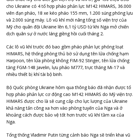
cho Ukraine có 4 tổ hợp pháo phản lực M142 HIMARS, 36.000
viên đạn pháo, 18 xe kéo pháo 155 mm, 1.200 súng phóng lựu
và 2.000 súng máy. Lô vũ khí mới nâng tổng số viện trợ của
Mỹ cho quân đội Ukraine lên 6,1 tỷ USD từ khi Nga mở chiến
dịch quân sự ở nước láng giềng hồi cuối tháng 2.
Các lô vũ khí trước đó bao gồm pháo phản lực phóng loạt
HIMARS, hệ thống phòng thủ bờ sử dụng tên lửa chống hạm
Harpoon, tên lửa phòng không FIM-92 Stinger, tên lửa chống
tăng FGM-148 Javelin, lựu pháo M777, trực thăng Mi-17 và
nhiều thiết bị khí tài bộ binh.
Bộ Quốc phòng Ukraine hôm qua thông báo đã nhận được tổ
hợp pháo phản lực cơ động cao M142 HIMARS do Mỹ viện trợ.
HIMARS được cho là sẽ cung cấp cho lực lượng của Ukraine
khả năng tấn công xa hơn vào phòng tuyến của Nga và ở
khoảng cách được bảo vệ tốt hơn trước vũ khí tầm xa của
Nga.
Tổng thống Vladimir Putin từng cảnh báo Nga sẽ triển khai vũ