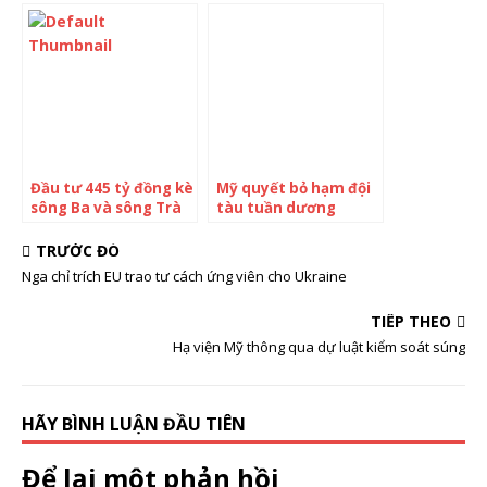
Ukraine
Đầu tư 445 tỷ đồng kè
Mỹ quyết bỏ hạm đội
sông Ba và sông Trà
tàu tuần dương
Khúc
TRƯỚC ĐÓ
Nga chỉ trích EU trao tư cách ứng viên cho Ukraine
TIẾP THEO
Hạ viện Mỹ thông qua dự luật kiểm soát súng
HÃY BÌNH LUẬN ĐẦU TIÊN
Để lại một phản hồi