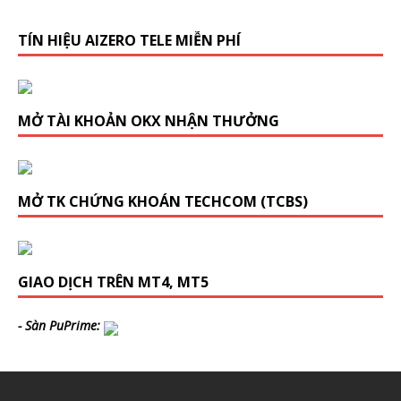
TÍN HIỆU AIZERO TELE MIỄN PHÍ
MỞ TÀI KHOẢN OKX NHẬN THƯỞNG
MỞ TK CHỨNG KHOÁN TECHCOM (TCBS)
GIAO DỊCH TRÊN MT4, MT5
- Sàn PuPrime: