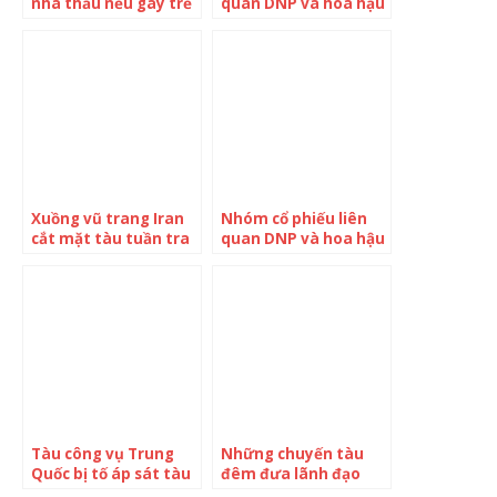
nhà thầu nếu gây trễ
quan DNP và hoa hậu
dự án kết nối hành
Ngọc Hân nổi sóng
lang Kinh tế Đông
tuần thứ 2 liên tiếp: 2
Tây
mã trần 4/5 phiên
trong tuần, giá tăng
70% chỉ trong 2 tuần
Xuồng vũ trang Iran
Nhóm cổ phiếu liên
cắt mặt tàu tuần tra
quan DNP và hoa hậu
Mỹ
Ngọc Hân nổi sóng
tuần thứ 2 liên tiếp: 2
mã trần 4/5 phiên,
giá tăng 70% chỉ
trong 2 tuần
Tàu công vụ Trung
Những chuyến tàu
Quốc bị tố áp sát tàu
đêm đưa lãnh đạo
cá Nhật
phương Tây tới