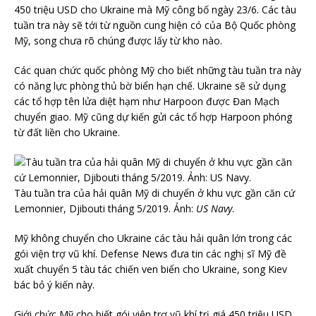
450 triệu USD cho Ukraine mà Mỹ công bố ngày 23/6. Các tàu
tuần tra này sẽ tới từ nguồn cung hiện có của Bộ Quốc phòng
Mỹ, song chưa rõ chúng được lấy từ kho nào.
Các quan chức quốc phòng Mỹ cho biết những tàu tuần tra này
có năng lực phòng thủ bờ biển hạn chế. Ukraine sẽ sử dụng
các tổ hợp tên lửa diệt hạm như Harpoon được Đan Mạch
chuyển giao. Mỹ cũng dự kiến gửi các tổ hợp Harpoon phóng
từ đất liền cho Ukraine.
Tàu tuần tra của hải quân Mỹ di chuyển ở khu vực gần căn cứ
Lemonnier, Djibouti tháng 5/2019. Ảnh:
US Navy
.
Mỹ không chuyển cho Ukraine các tàu hải quân lớn trong các
gói viện trợ vũ khí. Defense News đưa tin các nghị sĩ Mỹ đề
xuất chuyển 5 tàu tác chiến ven biển cho Ukraine, song Kiev
bác bỏ ý kiến này.
Giới chức Mỹ cho biết gói viện trợ vũ khí trị giá 450 triệu USD