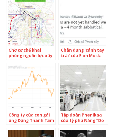
Chờ cơ chế khai
Chân dung ‘cánh tay
phóng nguồn lực xây
trái’ của Elon Musk:
2 dự án hàng chục
Xin nghỉ phép cũng
nghìn tỷ để đời
khiến ông chủ phải
lên Twitter thông
báo, dân mạng thì lo
lắng khôn nguôi
Công ty của con gái
Tập đoàn Phenikaa
ông Đặng Thành Tâm
của tỷ phú Năng “Do
muốn mua 5 triệu cổ
Thái” tự phát triển
phiếu KBC
thành công “Công