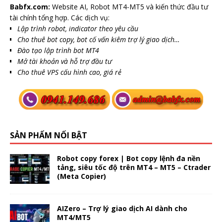
Babfx.com:
Website AI, Robot MT4-MT5 và kiến thức đầu tư
tài chính tổng hợp. Các dịch vụ:
Lập trình robot, indicator theo yêu cầu
Cho thuê bot copy, bot cố vấn kiêm trợ lý giao dịch…
Đào tạo lập trình bot MT4
Mở tài khoản và hỗ trợ đầu tư
Cho thuê VPS cấu hình cao, giá rẻ
SẢN PHẨM NỔI BẬT
Robot copy forex | Bot copy lệnh đa nền
tảng, siêu tốc độ trên MT4 – MT5 – Ctrader
(Meta Copier)
AIZero – Trợ lý giao dịch AI dành cho
MT4/MT5