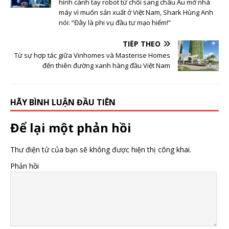
hình cánh tay robot từ chối sang châu Âu mở nhà
nhân vật đình đám
máy vì muốn sản xuất ở Việt Nam, Shark Hùng Anh
mà hiếm ai chưa
nói: “Đây là phi vụ đầu tư mạo hiểm!”
từng nghe tên
TIẾP THEO
Từ sự hợp tác giữa Vinhomes và Masterise Homes
đến thiên đường xanh hàng đầu Việt Nam
HÃY BÌNH LUẬN ĐẦU TIÊN
Để lại một phản hồi
Thư điện tử của bạn sẽ không được hiện thị công khai.
Phản hồi