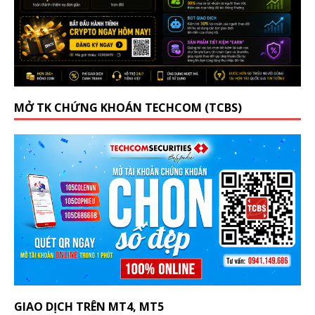
MỞ TK CHỨNG KHOÁN TECHCOM (TCBS)
GIAO DỊCH TRÊN MT4, MT5