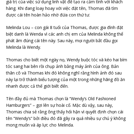
giá trị của việc sử dụng linh vật để tạo ra cảm tình với khách
hàng. Khi đang loay hoay với việc đặt tên, Thomas đã tìm
được cái tên hoàn hảo nhờ đứa con thứ tư.
Melinda Lou – con gái 8 tuổi của Thomas, được gia đình đặt
biệt danh là Wenda vì các anh chị em của Melinda không thể
phát âm đúng cái tên này. Sau này, mọi người bắt đầu gọi
Melinda là Wendy.
Thomas cho biết một ngày nọ, Wendy buộc tóc và kéo hai bím
tóc sang hai bên rồi chụp ảnh bằng máy ảnh của ông. Bản
thân cô và Thomas khi đó không nghĩ rằng hình ảnh đó sau
này lại trở thành biểu tượng của một trong những hãng đồ ăn
nhanh được cả thế giới biết đến.
Tên đầy đủ mà Thomas chọn là “Wendy’s Old Fashioned
Hamburgers” – gợi lên sự hoài cổ. Mặc dù vậy, sau này,
Thomas chia sẻ rằng ông thấy hối hận vì quyết định chọn cái
tên “Wendy’s” bởi điều đó đã gây ra quá nhiều sự chú ý không
mong muốn và áp lực cho Melinda.