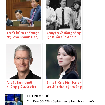
nghệ chiếu sáng tự
nhiên” lần đầu tiên
tại Việt Nam: Phổ ánh
sáng tự nhiên như
ánh sáng mặt trời,
tối ưu hấp thụ cho
mắt người
Thiết kế cơ chế vượt
Chuyện về đồng sáng
trội cho Khánh Hòa,
lập bí ẩn của Apple:
nhưng phải trúng
Bỏ lỡ khối tài sản 75
mối quan tâm của
tỷ USD nhưng chưa
nhà đầu tư
bao giờ hối hận
Ai bảo làm thuê
Em gái ông Kim Jong-
không giàu: Ở Việt
un chỉ trích Bộ trưởng
Nam có ông Trần
Quốc phòng Hàn
Kinh Doanh của Thế
Quốc
TRƯỚC ĐÓ
giới di động, trên thế
Rót 10 tỷ đổi 35% cổ phần vào phút chót cho mô
giới còn có những