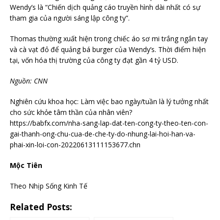
Wendy’s là “Chiến dịch quảng cáo truyền hình dài nhất có sự
tham gia của người sáng lập công ty”.
Thomas thường xuất hiện trong chiếc áo sơ mi trắng ngắn tay
và cà vạt đỏ để quảng bá burger của Wendy’s. Thời điểm hiện
tại, vốn hóa thị trường của công ty đạt gần 4 tỷ USD.
Nguồn: CNN
Nghiên cứu khoa học: Làm việc bao ngày/tuần là lý tưởng nhất
cho sức khỏe tâm thần của nhân viên?
https://babfx.com/nha-sang-lap-dat-ten-cong-ty-theo-ten-con-
gai-thanh-ong-chu-cua-de-che-ty-do-nhung-lai-hoi-han-va-
phai-xin-loi-con-20220613111153677.chn
Mộc Tiên
Theo Nhịp Sống Kinh Tế
Related Posts: