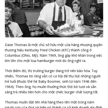
Dave Thomas là một chủ sở hữu một cửa hàng nhượng quyền
thương hiệu Kentucky Fried Chicken (KFC) thành công ở
Columbus (Ohio, Mỹ). Năm 1969, ông gặp khó khăn trong việc
tìm tên cho một loại hamburger mới do ông nghĩ ra.
Thời điểm đó, thị trường burger đang trở nên bão hòa. Tuy
nhiên, Thomas tin rằng vẫn có cơ hội để thu hút những người
trẻ tuổi (thuộc thế hệ Baby Boomer, sinh từ năm 1946 đến
1964). Theo ông, họ muốn thưởng thức thịt bò tươi và sẵn
sàng trả nhiều tiền hơn cho một chiếc burger chất lượng tốt.
Thomas muốn đặt tên nhà hàng theo tên một trong năm
người con của ông và biến nó thành cơ sở kinh doanh gia đình.