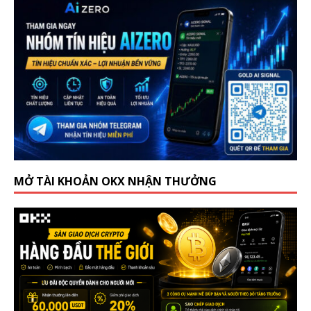
MỞ TÀI KHOẢN OKX NHẬN THƯỞNG