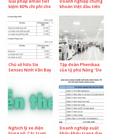
Giải pháp email tiết
Doanh nghiệp chứng
kiệm 80% chi phí cho
khoán Việt đầu tiên
doanh nghiệp khi
miễn phí giao dịch
Google chính thức
trọn đời
ngừng cung cấp miễn
phí G Suite
Chủ sở hữu Six
Tập đoàn Phenikaa
Senses Ninh Vân Bay
của tỷ phú Năng “Do
(NVT) trình kế hoạch
Thái” tự phát triển
có lãi trong năm 2022
thành công “Công
và miễn nhiệm ông
nghệ chiếu sáng tự
Hồ Việt Hà khỏi HĐQT
nhiên” lần đầu tiên
tại Việt Nam: Phổ ánh
sáng tự nhiên như
ánh sáng mặt trời,
tối ưu hấp thụ cho
mắt người
Nghịch lý xe điện
Doanh nghiệp xuất
bùng nổ: Các trạm
khẩu khẩu trang duy