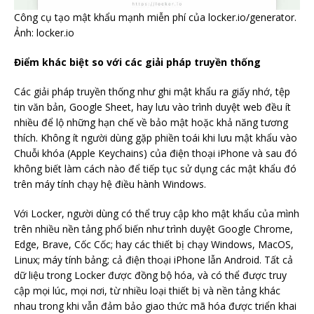
Công cụ tạo mật khẩu mạnh miễn phí của locker.io/generator.
Ảnh: locker.io
Điểm khác biệt so với các giải pháp truyền thống
Các giải pháp truyền thống như ghi mật khẩu ra giấy nhớ, tệp
tin văn bản, Google Sheet, hay lưu vào trình duyệt web đều ít
nhiều để lộ những hạn chế về bảo mật hoặc khả năng tương
thích. Không ít người dùng gặp phiền toái khi lưu mật khẩu vào
Chuỗi khóa (Apple Keychains) của điện thoại iPhone và sau đó
không biết làm cách nào để tiếp tục sử dụng các mật khẩu đó
trên máy tính chạy hệ điều hành Windows.
Với Locker, người dùng có thể truy cập kho mật khẩu của mình
trên nhiều nền tảng phổ biến như trình duyệt Google Chrome,
Edge, Brave, Cốc Cốc; hay các thiết bị chạy Windows, MacOS,
Linux; máy tính bảng; cả điện thoại iPhone lẫn Android. Tất cả
dữ liệu trong Locker được đồng bộ hóa, và có thể được truy
cập mọi lúc, mọi nơi, từ nhiều loại thiết bị và nền tảng khác
nhau trong khi vẫn đảm bảo giao thức mã hóa được triển khai