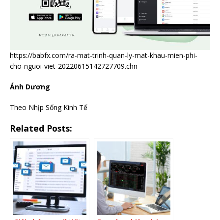
https://babfx.com/ra-mat-trinh-quan-ly-mat-khau-mien-phi-
cho-nguoi-viet-20220615142727709.chn
Ánh Dương
Theo Nhịp Sống Kinh Tế
Related Posts: