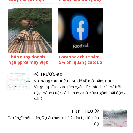
sạc chẳng màng cạnh
nhất trên sàn chứng
tranh nhau, giá sạc
khoán đang làm ăn
mỗi nơi một khác
ra sao?
thậm chí miễn phí
Chân dung doanh
Facebook thu thêm
nghiệp xe máy Việt
5% phí quảng cáo: Lo
kín tiếng phủ sóng
ngại phát sinh chi phí
các tỉnh Tây Bắc: Bán
TRƯỚC ĐÓ
dòng xe Win cho bà
Với hàng chục triệu USD đổ về mỗi năm, được
con miền núi, đèo lợn
Vingroup đưa vào tầm ngắm, Proptech có thể trỗi
leo dốc cực khỏe, giờ
dậy thành cuộc cách mạng mới của ngành bất động
đây làm cả xe máy
sản?
điện
TIẾP THEO
“Nướng” thêm tiền, Dự án metro số 2 tiếp tục lùi tiến
độ