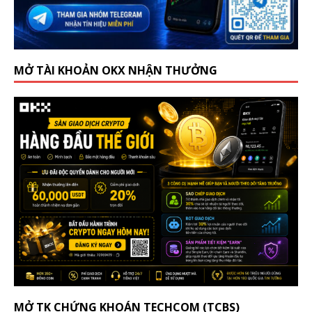
MỞ TÀI KHOẢN OKX NHẬN THƯỞNG
MỞ TK CHỨNG KHOÁN TECHCOM (TCBS)