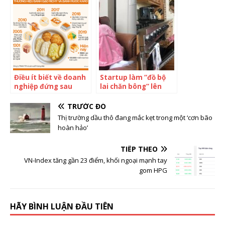
châu Âu mở nhà máy
Việt sau 1 năm DD,
vì muốn sản xuất ở
chuẩn bị ra mắt sản
Việt Nam, Shark
phẩm mới trong
Hùng Anh nói: “Đây là
tháng 6
phi vụ đầu tư mạo
hiểm!”
Điều ít biết về doanh
Startup làm “đồ bộ
nghiệp đứng sau
lai chăn bông” lên
thương hiệu Richy và
Shark Tank khi chưa
Karo thường được
có đơn hàng: Sau 24h
TRƯỚC ĐÓ
Shark Phú tự hào
bán sạch hàng đã
Thị trường dầu thô đang mắc kẹt trong một ‘cơn bão
quảng bá trên Shark
chuẩn bị, 2 năm sau
hoàn hảo’
Tank
lọt top 5 “bom tấn”
doanh thu
TIẾP THEO
VN-Index tăng gần 23 điểm, khối ngoại mạnh tay
gom HPG
HÃY BÌNH LUẬN ĐẦU TIÊN