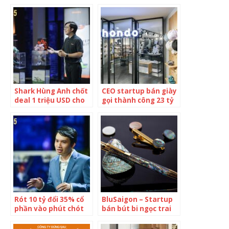
Shark Tank mùa 5:
Shark nhận xét “quá
Shark không phải là
tầm thường”: Sau vài
người thừa tiền để
năm thành thương
ném vào đấy các bạn
hiệu trị giá 200 triệu
muốn dùng gì thì
USD
dùng
Shark Hùng Anh chốt
CEO startup bán giày
deal 1 triệu USD cho
gọi thành công 23 tỷ
startup bán giày
tiếp tục phản bác
sandal
quan điểm của Shark
Hưng, khẳng định vẫn
phải dựa vào cửa
hàng “hoành tráng”,
doanh thu online
trong ngành thời
trang là quá ít
Rót 10 tỷ đổi 35% cổ
BluSaigon – Startup
phần vào phút chót
bán bút bi ngọc trai
cho mô hình cánh tay
bạc triệu chính thức
robot từ chối sang
nhận đầu tư từ Shark