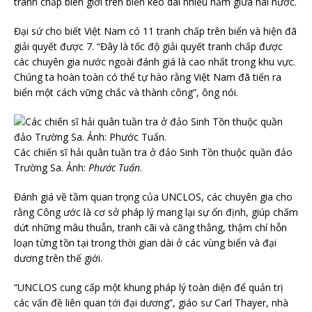
tranh chấp biên giới trên biển kéo dài nhiều năm giữa hai nước.
Đại sứ cho biết Việt Nam có 11 tranh chấp trên biển và hiện đã
giải quyết được 7. “Đây là tốc độ giải quyết tranh chấp được
các chuyên gia nước ngoài đánh giá là cao nhất trong khu vực.
Chúng ta hoàn toàn có thể tự hào rằng Việt Nam đã tiến ra
biển một cách vững chắc và thành công”, ông nói.
Các chiến sĩ hải quân tuần tra ở đảo Sinh Tồn thuộc quần đảo
Trường Sa. Ảnh:
Phước Tuấn
.
Đánh giá về tầm quan trọng của UNCLOS, các chuyên gia cho
rằng Công ước là cơ sở pháp lý mang lại sự ổn định, giúp chấm
dứt những mâu thuẫn, tranh cãi và căng thẳng, thậm chí hỗn
loạn từng tồn tại trong thời gian dài ở các vùng biển và đại
dương trên thế giới.
“UNCLOS cung cấp một khung pháp lý toàn diện để quản trị
các vấn đề liên quan tới đại dương”, giáo sư Carl Thayer, nhà