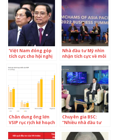
‘Việt Nam đóng góp
Nhà đầu tư Mỹ nhìn
tích cực cho hội nghị
nhận tích cực về môi
ASEAN – Mỹ’
trường đầu tư của
Việt Nam
Chân dung ông lớn
Chuyên gia BSC:
VSIP rục rịch kế hoạch
“Nhiều nhà đầu tư
IPO: Quản lý 8.000
ngoại đang quan tâm
hecta, lợi nhuận đều
đến chứng khoán
đặn vài nghìn tỷ mỗi
Việt Nam, xu hướng