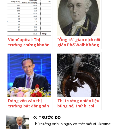
năm – đứng đầu phân
dòng vốn sẽ dần tích
khúc BĐS khu công
cực hơn”
nghiệp
VinaCapital: Thị
“Ông tổ” giao dịch nội
trường chứng khoán
gián Phố Wall: Không
Việt Nam sẽ đi lên
phải JP Morgan hay
nhờ triển vọng tích
Joseph P. Kennedy,
cực từ nền kinh tế
người đàn ông ít ai
biết đứng đằng sau
cơn hoảng loạn của
nước Mỹ năm 1792 là
ai?
Dòng vốn vào thị
Thị trường nhiên liệu
trường bất động sản
bùng nổ, thứ bị coi
cơ bản vẫn tích cực
như “cục nợ” bỗng
hóa thành “cục
TRƯỚC ĐÓ
vàng”, các trader
Thủ tướng Anh lo nguy cơ ‘mệt mỏi vì Ukraine’
kiếm bẫm