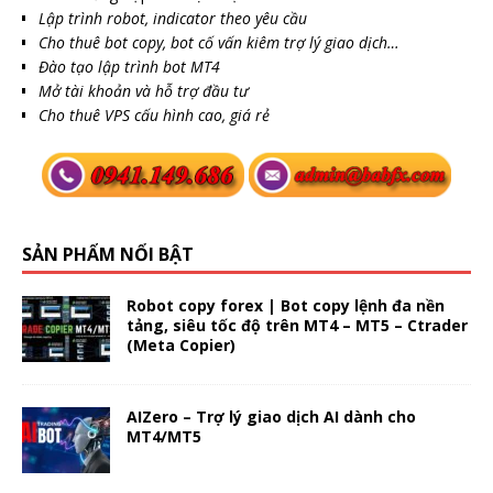
Lập trình robot, indicator theo yêu cầu
Cho thuê bot copy, bot cố vấn kiêm trợ lý giao dịch…
Đào tạo lập trình bot MT4
Mở tài khoản và hỗ trợ đầu tư
Cho thuê VPS cấu hình cao, giá rẻ
SẢN PHẨM NỔI BẬT
Robot copy forex | Bot copy lệnh đa nền
tảng, siêu tốc độ trên MT4 – MT5 – Ctrader
(Meta Copier)
AIZero – Trợ lý giao dịch AI dành cho
MT4/MT5