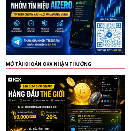
MỞ TÀI KHOẢN OKX NHẬN THƯỞNG