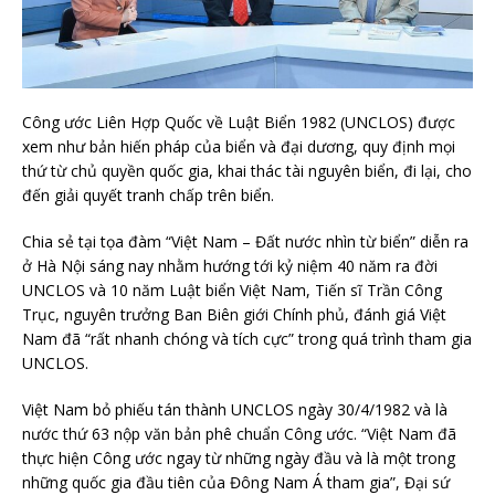
Công ước Liên Hợp Quốc về Luật Biển 1982 (UNCLOS) được
xem như bản hiến pháp của biển và đại dương, quy định mọi
thứ từ chủ quyền quốc gia, khai thác tài nguyên biển, đi lại, cho
đến giải quyết tranh chấp trên biển.
Chia sẻ tại tọa đàm “Việt Nam – Đất nước nhìn từ biển” diễn ra
ở Hà Nội sáng nay nhằm hướng tới kỷ niệm 40 năm ra đời
UNCLOS và 10 năm Luật biển Việt Nam, Tiến sĩ Trần Công
Trục, nguyên trưởng Ban Biên giới Chính phủ, đánh giá Việt
Nam đã “rất nhanh chóng và tích cực” trong quá trình tham gia
UNCLOS.
Việt Nam bỏ phiếu tán thành UNCLOS ngày 30/4/1982 và là
nước thứ 63 nộp văn bản phê chuẩn Công ước. “Việt Nam đã
thực hiện Công ước ngay từ những ngày đầu và là một trong
những quốc gia đầu tiên của Đông Nam Á tham gia”, Đại sứ