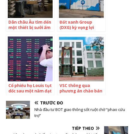
nhiều
Dân châu Âu tìm đến
Đất xanh Group
một thiết bị sưởi ấm
(DXG) kỳ vọng lợi
thay thế khí đốt: Đã
nhuận sau thuế 1.400
tồn tại qua rất nhiều
tỷ đồng, không chia
thế hệ, có giá hơn 200
cổ tức 2021
triệu đồng nhưng
không phải ai cũng có
được
Cổ phiếu họ Louis tụt
VSC thông qua
dốc sau một năm đạt
phương án chào bán
đỉnh
40 triệu cổ phiếu cho
2 nhà đầu tư chiến
TRƯỚC ĐÓ
lược
Nhà đầu tư BOT giao thông sốt ruột chờ “phao cứu
trợ”
TIẾP THEO