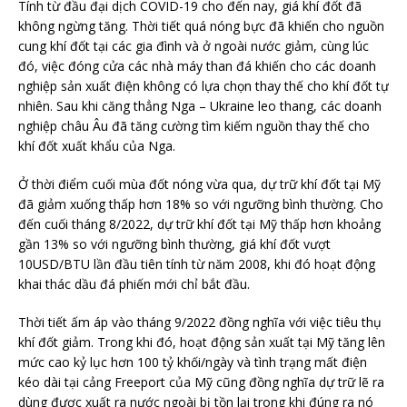
Tính từ đầu đại dịch COVID-19 cho đến nay, giá khí đốt đã
không ngừng tăng. Thời tiết quá nóng bực đã khiến cho nguồn
cung khí đốt tại các gia đình và ở ngoài nước giảm, cùng lúc
đó, việc đóng cửa các nhà máy than đá khiến cho các doanh
nghiệp sản xuất điện không có lựa chọn thay thế cho khí đốt tự
nhiên. Sau khi căng thẳng Nga – Ukraine leo thang, các doanh
nghiệp châu Âu đã tăng cường tìm kiếm nguồn thay thế cho
khí đốt xuất khẩu của Nga.
Ở thời điểm cuối mùa đốt nóng vừa qua, dự trữ khí đốt tại Mỹ
đã giảm xuống thấp hơn 18% so với ngưỡng bình thường. Cho
đến cuối tháng 8/2022, dự trữ khí đốt tại Mỹ thấp hơn khoảng
gần 13% so với ngưỡng bình thường, giá khí đốt vượt
10USD/BTU lần đầu tiên tính từ năm 2008, khi đó hoạt động
khai thác dầu đá phiến mới chỉ bắt đầu.
Thời tiết ấm áp vào tháng 9/2022 đồng nghĩa với việc tiêu thụ
khí đốt giảm. Trong khi đó, hoạt động sản xuất tại Mỹ tăng lên
mức cao kỷ lục hơn 100 tỷ khối/ngày và tình trạng mất điện
kéo dài tại cảng Freeport của Mỹ cũng đồng nghĩa dự trữ lẽ ra
dùng được xuất ra nước ngoài bị tồn lại trong khi đúng ra nó