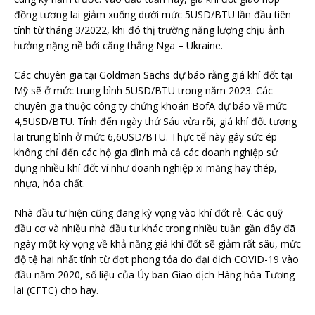
đồng tương lai giảm xuống dưới mức 5USD/BTU lần đầu tiên
tính từ tháng 3/2022, khi đó thị trường năng lượng chịu ảnh
hưởng nặng nề bởi căng thẳng Nga – Ukraine.
Các chuyên gia tại Goldman Sachs dự báo rằng giá khí đốt tại
Mỹ sẽ ở mức trung bình 5USD/BTU trong năm 2023. Các
chuyên gia thuộc công ty chứng khoán BofA dự báo về mức
4,5USD/BTU. Tính đến ngày thứ Sáu vừa rồi, giá khí đốt tương
lai trung bình ở mức 6,6USD/BTU. Thực tế này gây sức ép
không chỉ đến các hộ gia đình mà cả các doanh nghiệp sử
dụng nhiều khí đốt ví như doanh nghiệp xi măng hay thép,
nhựa, hóa chất.
Nhà đầu tư hiện cũng đang kỳ vọng vào khí đốt rẻ. Các quỹ
đầu cơ và nhiều nhà đầu tư khác trong nhiều tuần gần đây đã
ngày một kỳ vọng về khả năng giá khí đốt sẽ giảm rất sâu, mức
độ tệ hại nhất tính từ đợt phong tỏa do đại dịch COVID-19 vào
đầu năm 2020, số liệu của Ủy ban Giao dịch Hàng hóa Tương
lai (CFTC) cho hay.