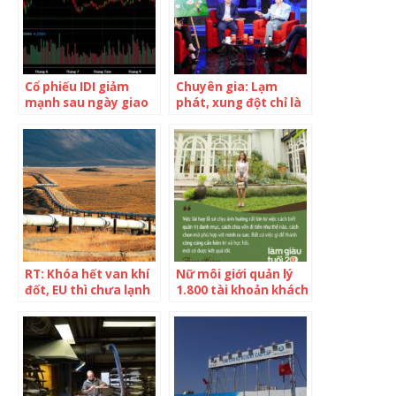
Cổ phiếu IDI giảm
Chuyên gia: Lạm
mạnh sau ngày giao
phát, xung đột chỉ là
dịch không hưởng
yếu tố ngắn hạn, giá
quyền nhận cổ tức
trị một cổ phiếu tốt
sẽ tăng rất mạnh sau
mỗi khủng hoảng
RT: Khóa hết van khí
Nữ môi giới quản lý
đốt, EU thì chưa lạnh
1.800 tài khoản khách
ngay nhưng Nga sẽ
hàng: Khi VN-Index
đánh mất rất, rất
1500 điểm rất khó
nhiều tiền
tìm mã có lợi nhuận
lớn hơn 50%, nhưng
thị trường hiện tại cơ
hội nhân đôi rất