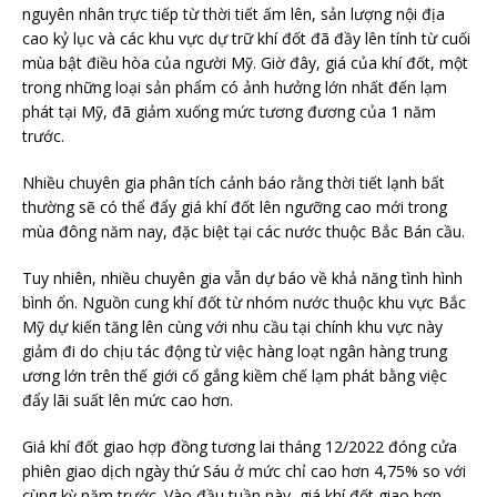
nguyên nhân trực tiếp từ thời tiết ấm lên, sản lượng nội địa
cao kỷ lục và các khu vực dự trữ khí đốt đã đầy lên tính từ cuối
mùa bật điều hòa của người Mỹ. Giờ đây, giá của khí đốt, một
trong những loại sản phẩm có ảnh hưởng lớn nhất đến lạm
phát tại Mỹ, đã giảm xuống mức tương đương của 1 năm
trước.
Nhiều chuyên gia phân tích cảnh báo rằng thời tiết lạnh bất
thường sẽ có thể đẩy giá khí đốt lên ngưỡng cao mới trong
mùa đông năm nay, đặc biệt tại các nước thuộc Bắc Bán cầu.
Tuy nhiên, nhiều chuyên gia vẫn dự báo về khả năng tình hình
bình ổn. Nguồn cung khí đốt từ nhóm nước thuộc khu vực Bắc
Mỹ dự kiến tăng lên cùng với nhu cầu tại chính khu vực này
giảm đi do chịu tác động từ việc hàng loạt ngân hàng trung
ương lớn trên thế giới cố gắng kiềm chế lạm phát bằng việc
đẩy lãi suất lên mức cao hơn.
Giá khí đốt giao hợp đồng tương lai tháng 12/2022 đóng cửa
phiên giao dịch ngày thứ Sáu ở mức chỉ cao hơn 4,75% so với
cùng kỳ năm trước. Vào đầu tuần này, giá khí đốt giao hợp