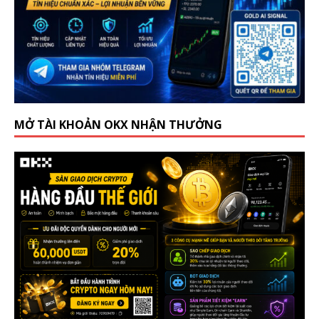
MỞ TÀI KHOẢN OKX NHẬN THƯỞNG