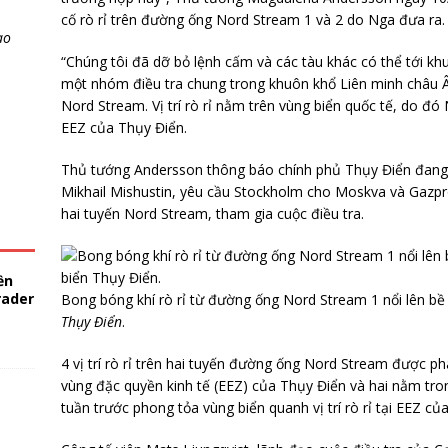
cố rò rỉ trên đường ống Nord Stream 1 và 2 do Nga đưa ra.
ao
“Chúng tôi đã dỡ bỏ lệnh cấm và các tàu khác có thể tới khu
một nhóm điều tra chung trong khuôn khổ Liên minh châu Âu
Nord Stream. Vị trí rò rỉ nằm trên vùng biển quốc tế, do đó
EEZ của Thụy Điển.
Thủ tướng Andersson thông báo chính phủ Thụy Điển đang
Mikhail Mishustin, yêu cầu Stockholm cho Moskva và Gazp
hai tuyến Nord Stream, tham gia cuộc điều tra.
ền
rader
Bong bóng khí rò rỉ từ đường ống Nord Stream 1 nổi lên bề 
Thụy Điển
.
4 vị trí rò rỉ trên hai tuyến đường ống Nord Stream được phá
vùng đặc quyền kinh tế (EEZ) của Thụy Điển và hai nằm tr
tuần trước phong tỏa vùng biển quanh vị trí rò rỉ tại EEZ củ