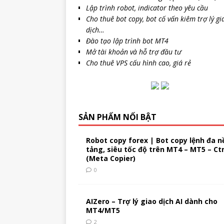
Lập trình robot, indicator theo yêu cầu
Cho thuê bot copy, bot cố vấn kiêm trợ lý gi
dịch…
Đào tạo lập trình bot MT4
Mở tài khoản và hỗ trợ đầu tư
Cho thuê VPS cấu hình cao, giá rẻ
SẢN PHẨM NỔI BẬT
Robot copy forex | Bot copy lệnh đa n
tảng, siêu tốc độ trên MT4 – MT5 – Ct
(Meta Copier)
0
AIZero – Trợ lý giao dịch AI dành cho
MT4/MT5
2