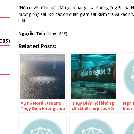
“Nếu quyết định bắt đầu giao hàng qua đường ống B của N
G
đường ống sau khi các cơ quan giám sát kiểm tra và xác n
biết.
Nguyễn Tiến
(Theo
AFP
)
CBS)
Related Posts:
Vụ nổ Nord Stream:
Thụy Điển nói không
Nga 
Thụy Điển không chia
cần thiết hợp tác với
không
sẻ kết quả điều tra
Nga về vụ nổ Nord
tra v
với Nga
Stream
Stre