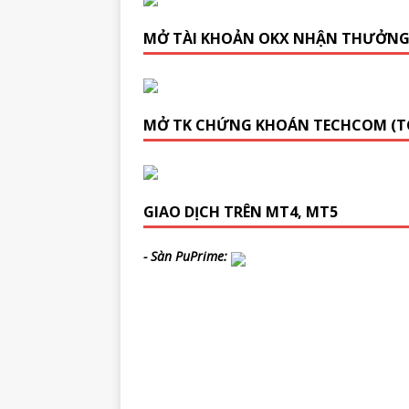
MỞ TÀI KHOẢN OKX NHẬN THƯỞN
MỞ TK CHỨNG KHOÁN TECHCOM (T
GIAO DỊCH TRÊN MT4, MT5
- Sàn PuPrime: