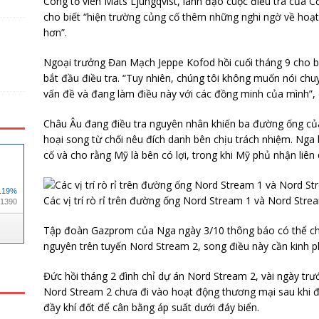
Công tố viên Mats Ljungqvist, lãnh đạo cuộc điều tra của 
cho biết “hiện trường củng cố thêm những nghi ngờ về hoạ
hơn”.
Ngoại trưởng Đan Mạch Jeppe Kofod hồi cuối tháng 9 cho b
bắt đầu điều tra. “Tuy nhiên, chúng tôi không muốn nói ch
vấn đề và đang làm điều này với các đồng minh của mình”, 
Châu Âu đang điều tra nguyên nhân khiến ba đường ống của 
hoại song từ chối nêu đích danh bên chịu trách nhiệm. Nga 
cố và cho rằng Mỹ là bên có lợi, trong khi Mỹ phủ nhận liên 
Các vị trí rò rỉ trên đường ống Nord Stream 1 và Nord Stre
Tập đoàn Gazprom của Nga ngày 3/10 thông báo có thể ch
nguyên trên tuyến Nord Stream 2, song điều này cần kinh ph
Đức hồi tháng 2 đình chỉ dự án Nord Stream 2, vài ngày trư
Nord Stream 2 chưa đi vào hoạt động thương mại sau khi 
đầy khí đốt để cân bằng áp suất dưới đáy biển.