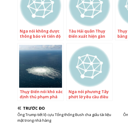
Nga nói không được
Tàu Hải quân Thụy
Thụy 
thông báo về tiến độ
Điển xuất hiện gần
bằng
điều tra vụ Nord
đường ống Nord
Strea
Stream
Stream trước vụ rò rỉ
Thụy Điển nói khó xác
Nga nói phương Tây
định thủ phạm phá
phớt lờ yêu cầu điều
hoại Nord Stream
tra vụ nổ Nord
Stream
TRƯỚC ĐÓ
Ông Trump tiết lộ cựu Tổng thống Bush cha giấu tài liệu
Ôn
mật trong nhà hàng