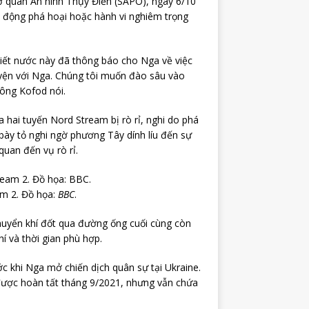
Cơ quan An ninh Thụy Điển (SAPO), ngày 6/10
t động phá hoại hoặc hành vi nghiêm trọng
iết nước này đã thông báo cho Nga về việc
uyện với Nga. Chúng tôi muốn đào sâu vào
ông Kofod nói.
hai tuyến Nord Stream bị rò rỉ, nghi do phá
bày tỏ nghi ngờ phương Tây dính líu đến sự
quan đến vụ rò rỉ.
am 2. Đồ họa:
BBC
.
uyển khí đốt qua đường ống cuối cùng còn
í và thời gian phù hợp.
ớc khi Nga mở chiến dịch quân sự tại Ukraine.
được hoàn tất tháng 9/2021, nhưng vẫn chứa