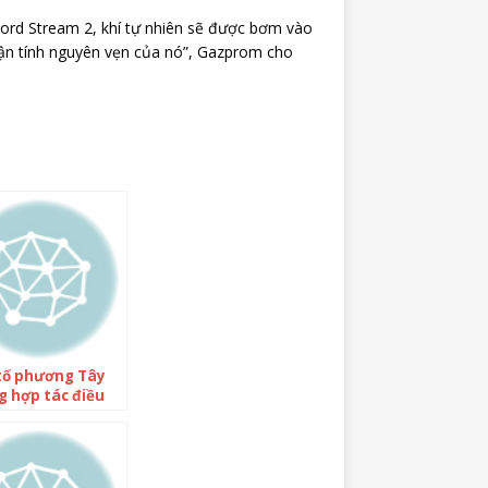
ord Stream 2, khí tự nhiên sẽ được bơm vào
hận tính nguyên vẹn của nó”, Gazprom cho
tố phương Tây
 hợp tác điều
ụ nổ Nord
am