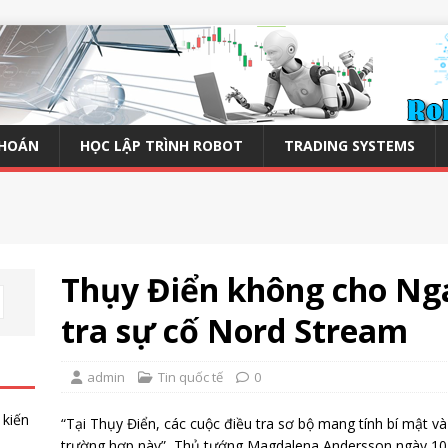
KHOÁN
HỌC LẬP TRÌNH ROBOT
TRADING SYSTEMS
Thụy Điển không cho Ng
tra sự cố Nord Stream
admin
Tin quốc tế
0
 kiến
“Tại Thụy Điển, các cuộc điều tra sơ bộ mang tính bí mật 
trường hợp này”, Thủ tướng Magdalena Andersson ngày 10/1