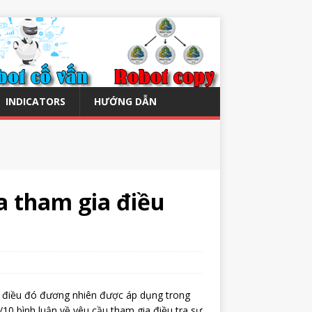
INDICATORS
HƯỚNG DẪN
a tham gia điều
và điều đó đương nhiên được áp dụng trong
0 bình luận về yêu cầu tham gia điều tra sự