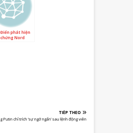
Điển phát hiện
 chứng Nord
m bị phá hoại
TIẾP THEO
g Putin chỉ trích ‘sự ngớ ngẩn’ sau lệnh động viên