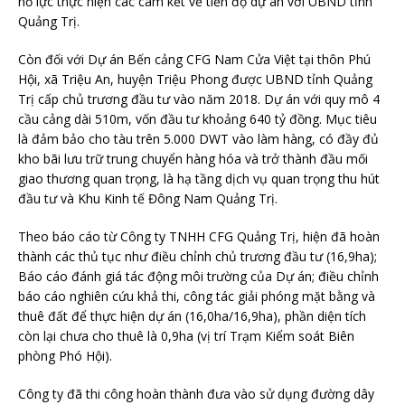
nỗ lực thực hiện các cam kết về tiến độ dự án với UBND tỉnh
Quảng Trị.
Còn đối với Dự án Bến cảng CFG Nam Cửa Việt tại thôn Phú
Hội, xã Triệu An, huyện Triệu Phong
được UBND tỉnh Quảng
Trị cấp chủ trương đầu tư vào năm 2018
. Dự án với quy mô 4
cầu cảng dài 510m, vốn đầu tư khoảng 640 tỷ đồng. Mục tiêu
là đảm bảo cho tàu trên 5.000 DWT vào làm hàng, có đầy đủ
kho bãi lưu trữ trung chuyển hàng hóa và trở thành đầu mối
giao thương quan trọng, là hạ tầng dịch vụ quan trọng thu hút
đầu tư và Khu Kinh tế Đông Nam Quảng Trị.
Theo báo cáo từ Công ty TNHH CFG Quảng Trị, hiện đã hoàn
thành các thủ tục như điều chỉnh chủ trương đầu tư (16,9ha);
Báo cáo đánh giá tác động môi trường của Dự án; điều chỉnh
báo cáo nghiên cứu khả thi, công tác giải phóng mặt bằng và
thuê đất để thực hiện dự án (16,0ha/16,9ha), phần diện tích
còn lại chưa cho thuê là 0,9ha (vị trí Trạm Kiểm soát Biên
phòng Phó Hội).
Công ty đã thi công hoàn thành đưa vào sử dụng đường dây