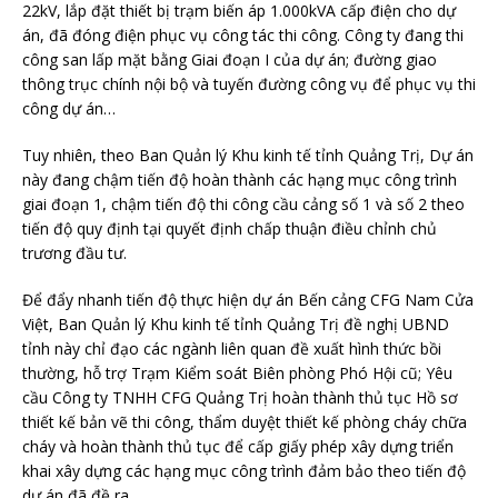
22kV, lắp đặt thiết bị trạm biến áp 1.000kVA cấp điện cho dự
án, đã đóng điện phục vụ công tác thi công. Công ty đang thi
công san lấp mặt bằng Giai đoạn I của dự án; đường giao
thông trục chính nội bộ và tuyến đường công vụ để phục vụ thi
công dự án…
Tuy nhiên, theo Ban Quản lý Khu kinh tế tỉnh Quảng Trị, Dự án
này đang chậm tiến độ hoàn thành các hạng mục công trình
giai đoạn 1, chậm tiến độ thi công cầu cảng số 1 và số 2 theo
tiến độ quy định tại quyết định chấp thuận điều chỉnh chủ
trương đầu tư.
Để đẩy nhanh tiến độ thực hiện dự án Bến cảng CFG Nam Cửa
Việt, Ban Quản lý Khu kinh tế tỉnh Quảng Trị đề nghị UBND
tỉnh này chỉ đạo các ngành liên quan đề xuất hình thức bồi
thường, hỗ trợ Trạm Kiểm soát Biên phòng Phó Hội cũ; Yêu
cầu Công ty TNHH CFG Quảng Trị hoàn thành thủ tục Hồ sơ
thiết kế bản vẽ thi công, thẩm duyệt thiết kế phòng cháy chữa
cháy và hoàn thành thủ tục để cấp giấy phép xây dựng triển
khai xây dựng các hạng mục công trình đảm bảo theo tiến độ
dự án đã đề ra…