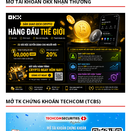
MỞ TÀI KHOẢN OKX NHẬN THƯỞNG
MỞ TK CHỨNG KHOÁN TECHCOM (TCBS)