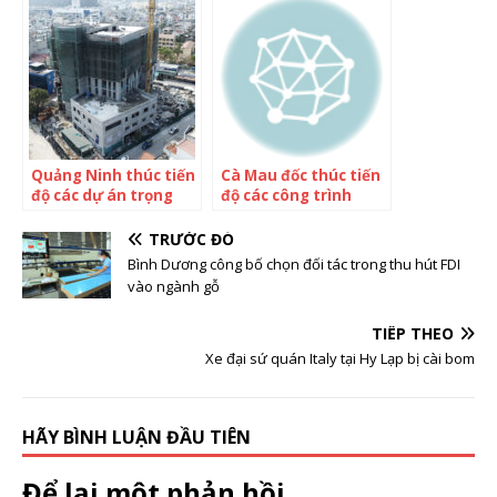
lược
Quảng Ninh thúc tiến
Cà Mau đốc thúc tiến
độ các dự án trọng
độ các công trình
điểm
trọng điểm
TRƯỚC ĐÓ
Bình Dương công bố chọn đối tác trong thu hút FDI
vào ngành gỗ
TIẾP THEO
Xe đại sứ quán Italy tại Hy Lạp bị cài bom
HÃY BÌNH LUẬN ĐẦU TIÊN
Để lại một phản hồi