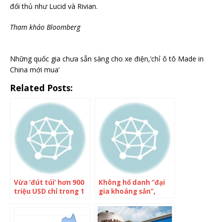
đối thủ như Lucid và Rivian.
Tham khảo Bloomberg
Những quốc gia chưa sẵn sàng cho xe điện,’chỉ ô tô Made in
China mới mua’
Related Posts:
Vừa ‘đút túi’ hơn 900
Không hổ danh “đại
triệu USD chỉ trong 1
gia khoáng sản”,
ngày, ông chủ
quốc gia này vừa tìm
Shopee ngay lập tức
thấy viên kim cương
có động thái ‘ngỡ
lớn nhất thập kỷ