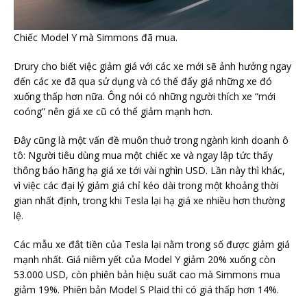
Chiếc Model Y mà Simmons đã mua.
Drury cho biết việc giảm giá với các xe mới sẽ ảnh hưởng ngay
đến các xe đã qua sử dụng và có thể đẩy giá những xe đó
xuống thấp hơn nữa. Ông nói có những người thích xe “mới
coóng” nên giá xe cũ có thể giảm mạnh hơn.
Đây cũng là một vấn đề muôn thuở trong ngành kinh doanh ô
tô: Người tiêu dùng mua một chiếc xe và ngay lập tức thấy
thông báo hãng hạ giá xe tới vài nghìn USD. Lần này thì khác,
vì việc các đại lý giảm giá chỉ kéo dài trong một khoảng thời
gian nhất định, trong khi Tesla lại hạ giá xe nhiều hơn thường
lệ.
Các mẫu xe đắt tiền của Tesla lại nằm trong số được giảm giá
mạnh nhất. Giá niêm yết của Model Y giảm 20% xuống còn
53.000 USD, còn phiên bản hiệu suất cao mà Simmons mua
giảm 19%. Phiên bản Model S Plaid thì có giá thấp hơn 14%.