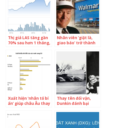
ngàng’ khiến 500
nhân viên ‘phật lòng’
Thị giá LAS tăng gần
Nhân viên ‘giặt là,
70% sau hơn 1 tháng,
giao báo’ trở thành
Vinachem vẫn không
ông trùm tỷ đô: Cầm
thể đấu giá hơn 21
hơn 3 triệu về quê
triệu cổ phần LAS do
khởi nghiệp, chịu
không có nhà đầu tư
‘thiệt’ bán rẻ nhưng
đăng ký mua
không ngờ ‘giá càng
thấp lãi càng cao’
Xuất hiện ‘nhân tố bí
Thay tên đổi vận,
ẩn’ giúp châu Âu thay
Dunkin đánh bại
thế hoàn toàn Nga:
Starbucks tại “sân
Sở hữu hàng loạt mỏ
nhà” Hoa Kỳ: Vừa
khí đốt khổng lồ ở
ngon vừa rẻ, vượt
những nơi không ai
trội từ thị phần,