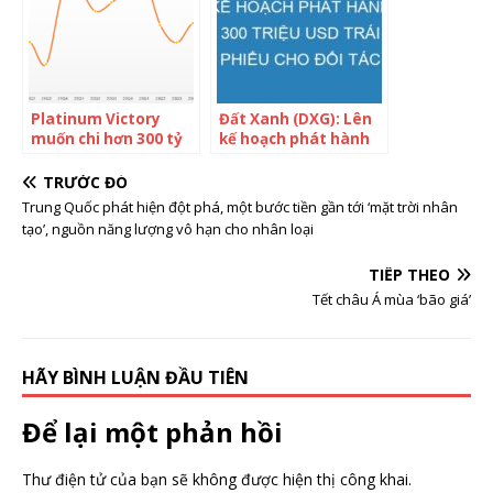
ngờ tới, khiến dòng
doanh thu đến tốc độ
chảy năng lượng thay
tăng giá cổ phiếu
đổi ‘chóng mặt’
Platinum Victory
Đất Xanh (DXG): Lên
muốn chi hơn 300 tỷ
kế hoạch phát hành
đồng mua hàng triệu
300 triệu USD trái
cổ phiếu REE, giá cao
phiếu cho đối tác
TRƯỚC ĐÓ
hơn giá thị trường
ngoại, giá chuyển đổi
Trung Quốc phát hiện đột phá, một bước tiền gần tới ‘mặt trời nhân
gần 20%
không thấp hơn
tạo’, nguồn năng lượng vô hạn cho nhân loại
62.000 đồng/cp
TIẾP THEO
Tết châu Á mùa ‘bão giá’
HÃY BÌNH LUẬN ĐẦU TIÊN
Để lại một phản hồi
Thư điện tử của bạn sẽ không được hiện thị công khai.