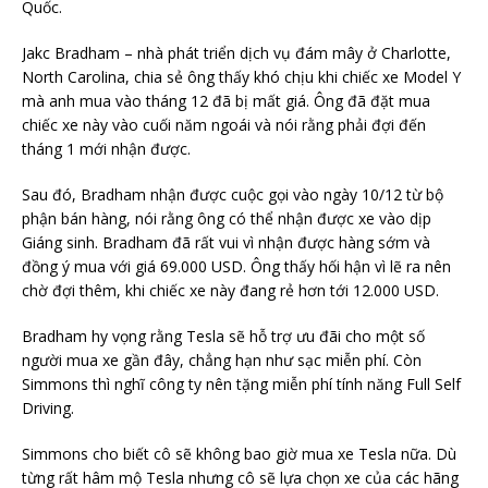
Quốc.
Jakc Bradham – nhà phát triển dịch vụ đám mây ở Charlotte,
North Carolina, chia sẻ ông thấy khó chịu khi chiếc xe Model Y
mà anh mua vào tháng 12 đã bị mất giá. Ông đã đặt mua
chiếc xe này vào cuối năm ngoái và nói rằng phải đợi đến
tháng 1 mới nhận được.
Sau đó, Bradham nhận được cuộc gọi vào ngày 10/12 từ bộ
phận bán hàng, nói rằng ông có thể nhận được xe vào dịp
Giáng sinh. Bradham đã rất vui vì nhận được hàng sớm và
đồng ý mua với giá 69.000 USD. Ông thấy hối hận vì lẽ ra nên
chờ đợi thêm, khi chiếc xe này đang rẻ hơn tới 12.000 USD.
Bradham hy vọng rằng Tesla sẽ hỗ trợ ưu đãi cho một số
người mua xe gần đây, chẳng hạn như sạc miễn phí. Còn
Simmons thì nghĩ công ty nên tặng miễn phí tính năng Full Self
Driving.
Simmons cho biết cô sẽ không bao giờ mua xe Tesla nữa. Dù
từng rất hâm mộ Tesla nhưng cô sẽ lựa chọn xe của các hãng