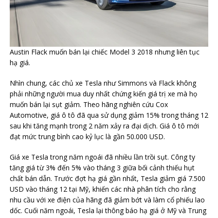
Austin Flack muốn bán lại chiếc Model 3 2018 nhưng liên tục
hạ giá.
Nhìn chung, các chủ xe Tesla như Simmons và Flack không
phải những người mua duy nhất chứng kiến giá trị xe mà họ
muốn bán lại sụt giảm. Theo hãng nghiên cứu Cox
Automotive, giá ô tô đã qua sử dụng giảm 15% trong tháng 12
sau khi tăng mạnh trong 2 năm xảy ra đại dịch. Giá ô tô mới
đạt mức trung bình cao kỷ lục là gần 50.000 USD.
Giá xe Tesla trong năm ngoái đã nhiều lần trồi sụt. Công ty
tăng giá từ 3% đến 5% vào tháng 3 giữa bối cảnh thiếu hụt
chất bán dẫn. Trước đợt hạ giá gần nhất, Tesla giảm giá 7.500
USD vào tháng 12 tại Mỹ, khiến các nhà phân tích cho rằng
nhu cầu với xe điện của hãng đã giảm bớt và làm cổ phiếu lao
dốc. Cuối năm ngoái, Tesla lại thông báo hạ giá ở Mỹ và Trung