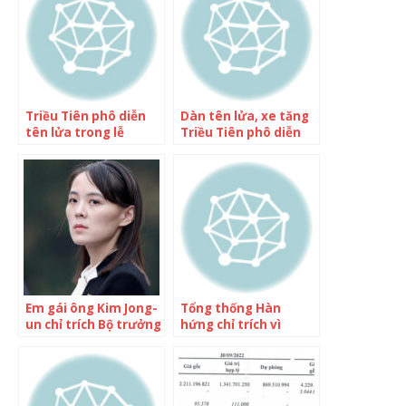
Triều Tiên phô diễn
Dàn tên lửa, xe tăng
tên lửa trong lễ
Triều Tiên phô diễn
duyệt binh ban đêm
trong duyệt binh
đêm
Em gái ông Kim Jong-
Tổng thống Hàn
un chỉ trích Bộ trưởng
hứng chỉ trích vì
Quốc phòng Hàn
muốn giải thể Bộ Bình
Quốc
đẳng giới