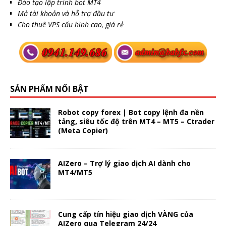
Đào tạo lập trình bot MT4
Mở tài khoản và hỗ trợ đầu tư
Cho thuê VPS cấu hình cao, giá rẻ
SẢN PHẨM NỔI BẬT
Robot copy forex | Bot copy lệnh đa nền
tảng, siêu tốc độ trên MT4 – MT5 – Ctrader
(Meta Copier)
AIZero – Trợ lý giao dịch AI dành cho
MT4/MT5
Cung cấp tín hiệu giao dịch VÀNG của
AIZero qua Telegram 24/24