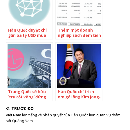
Hàn Quốc duyệt chi
Thêm một doanh
gần ba tỷ USD mua
nghiệp sách đem tiền
tiêm kích F-35
đi đầu tư cổ phiếu,
hiện đã thua lỗ và
phải trích lập gần
40% danh mục
Trung Quốc sở hữu
Hàn Quốc chỉ trích
‘trụ cột vàng’ đứng
em gái ông Kim Jong-
đầu thế giới trong
un ‘thô lỗ’
một ngành công
TRƯỚC ĐÓ
nghiệp cực hot: Nhật
Việt Nam lên tiếng về phán quyết của Hàn Quốc liên quan vụ thảm
Bản, Hàn Quốc tung
sát Quảng Nam
hàng loạt kế sách chỉ
mong ‘lật đổ’, Đức