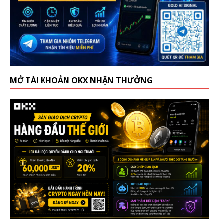
MỞ TÀI KHOẢN OKX NHẬN THƯỞNG