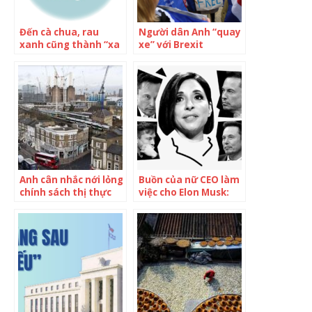
Đến cà chua, rau
Người dân Anh “quay
xanh cũng thành “xa
xe” với Brexit
xỉ phẩm”, hơn 50% số
người Anh được hỏi
cảm thấy Brexit đã
sai
Anh cân nhắc nới lỏng
Buồn của nữ CEO làm
chính sách thị thực
việc cho Elon Musk:
để thu hút lao động
Đúng người sai thời
hậu Brexit
điểm, vị lãnh đạo bù
nhìn được thuê về để
‘làm cảnh’