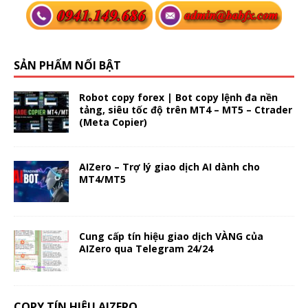
SẢN PHẨM NỔI BẬT
Robot copy forex | Bot copy lệnh đa nền
tảng, siêu tốc độ trên MT4 – MT5 – Ctrader
(Meta Copier)
AIZero – Trợ lý giao dịch AI dành cho
MT4/MT5
Cung cấp tín hiệu giao dịch VÀNG của
AIZero qua Telegram 24/24
COPY TÍN HIỆU AIZERO