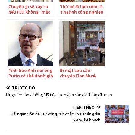
Chuyện gì sẽ xảy ra
Thứ bỏ đi làm nên cả
nếu FED không “mắc
1 ngành công nghiệp
sai lầm” như nhiều
ở Trung Quốc: Vỏ
người vẫn nói?
quýt khô có thể dùng
làm tài sản thế chấp
vay vốn, làm giàu cho
người dân và làm
rạng danh cả một
thành phố
Tình báo Anh nói ông
Bí mật sau câu
Putin có thể đánh giá
chuyện Elon Musk
sai tình hình Ukraine
quyết chi 44 tỷ USD
mua Twitter: Sai lầm
TRƯỚC ĐÓ
tới từ băn khoăn phải
Ứng viên tổng thống Mỹ tiếp tục ngầm công kích ông Trump
làm gì đó với 10 tỷ
USD chứ không gửi
TIẾP THEO
ngân hàng
Giải ngân vốn đầu tư công vẫn chậm, hai tháng đạt
6,97% kế hoạch