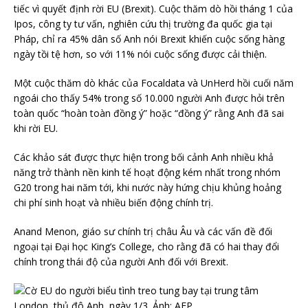
tiếc vì quyết định rời EU (Brexit). Cuộc thăm dò hồi tháng 1 của
Ipos, công ty tư vấn, nghiên cứu thị trường đa quốc gia tại
Pháp, chỉ ra 45% dân số Anh nói Brexit khiến cuộc sống hàng
ngày tồi tệ hơn, so với 11% nói cuộc sống được cải thiện.
Một cuộc thăm dò khác của Focaldata và UnHerd hồi cuối năm
ngoái cho thấy 54% trong số 10.000 người Anh được hỏi trên
toàn quốc “hoàn toàn đồng ý” hoặc “đồng ý” rằng Anh đã sai
khi rời EU.
Các khảo sát được thực hiện trong bối cảnh Anh nhiều khả
năng trở thành nền kinh tế hoạt động kém nhất trong nhóm
G20 trong hai năm tới, khi nước này hứng chịu khủng hoảng
chi phí sinh hoạt và nhiều biến động chính trị.
Anand Menon, giáo sư chính trị châu Âu và các vấn đề đối
ngoại tại Đại học King’s College, cho rằng đã có hai thay đổi
chính trong thái độ của người Anh đối với Brexit.