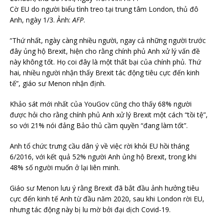
Cờ EU do người biểu tình treo tại trung tâm London, thủ đô
Anh, ngày 1/3. Ảnh:
AFP
.
“Thứ nhất, ngày càng nhiều người, ngay cả những người trước
đây ủng hộ Brexit, hiện cho rằng chính phủ Anh xử lý vấn đề
này không tốt. Họ coi đây là một thất bại của chính phủ. Thứ
hai, nhiều người nhận thấy Brexit tác động tiêu cực đến kinh
tế”, giáo sư Menon nhận định.
Khảo sát mới nhất của YouGov cũng cho thấy 68% người
được hỏi cho rằng chính phủ Anh xử lý Brexit một cách “tồi tệ”,
so với 21% nói đảng Bảo thủ cầm quyền “đang làm tốt”.
Anh tổ chức trưng cầu dân ý về việc rời khỏi EU hồi tháng
6/2016, với kết quả 52% người Anh ủng hộ Brexit, trong khi
48% số người muốn ở lại liên minh.
Giáo sư Menon lưu ý rằng Brexit đã bắt đầu ảnh hưởng tiêu
cực đến kinh tế Anh từ đầu năm 2020, sau khi London rời EU,
nhưng tác động này bị lu mờ bởi đại dịch Covid-19.