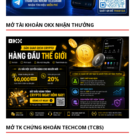
MỞ TÀI KHOẢN OKX NHẬN THƯỞNG
MỞ TK CHỨNG KHOÁN TECHCOM (TCBS)