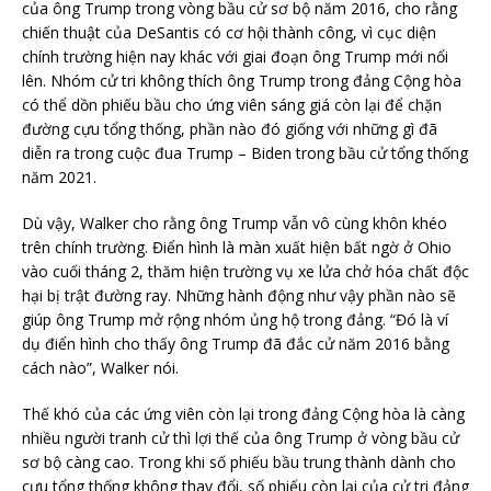
của ông Trump trong vòng bầu cử sơ bộ năm 2016, cho rằng
chiến thuật của DeSantis có cơ hội thành công, vì cục diện
chính trường hiện nay khác với giai đoạn ông Trump mới nổi
lên. Nhóm cử tri không thích ông Trump trong đảng Cộng hòa
có thể dồn phiếu bầu cho ứng viên sáng giá còn lại để chặn
đường cựu tổng thống, phần nào đó giống với những gì đã
diễn ra trong cuộc đua Trump – Biden trong bầu cử tổng thống
năm 2021.
Dù vậy, Walker cho rằng ông Trump vẫn vô cùng khôn khéo
trên chính trường. Điển hình là màn xuất hiện bất ngờ ở Ohio
vào cuối tháng 2, thăm hiện trường vụ xe lửa chở hóa chất độc
hại bị trật đường ray. Những hành động như vậy phần nào sẽ
giúp ông Trump mở rộng nhóm ủng hộ trong đảng. “Đó là ví
dụ điển hình cho thấy ông Trump đã đắc cử năm 2016 bằng
cách nào”, Walker nói.
Thế khó của các ứng viên còn lại trong đảng Cộng hòa là càng
nhiều người tranh cử thì lợi thế của ông Trump ở vòng bầu cử
sơ bộ càng cao. Trong khi số phiếu bầu trung thành dành cho
cựu tổng thống không thay đổi, số phiếu còn lại của cử tri đảng