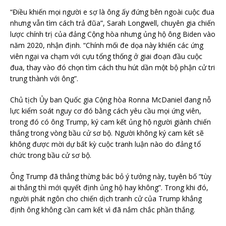
“Điều khiến mọi người e sợ là ông ấy đứng bên ngoài cuộc đua
nhưng vẫn tìm cách trả đũa”, Sarah Longwell, chuyên gia chiến
lược chính trị của đảng Cộng hòa nhưng ủng hộ ông Biden vào
năm 2020, nhận định. “Chính mối đe dọa này khiến các ứng
viên ngại va chạm với cựu tổng thống ở giai đoạn đầu cuộc
đua, thay vào đó chọn tìm cách thu hút dần một bộ phận cử tri
trung thành với ông”.
Chủ tịch Ủy ban Quốc gia Cộng hòa Ronna McDaniel đang nỗ
lực kiểm soát nguy cơ đó bằng cách yêu cầu mọi ứng viên,
trong đó có ông Trump, ký cam kết ủng hộ người giành chiến
thắng trong vòng bầu cử sơ bộ. Người không ký cam kết sẽ
không được mời dự bất kỳ cuộc tranh luận nào do đảng tổ
chức trong bầu cử sơ bộ.
Ông Trump đã thẳng thừng bác bỏ ý tưởng này, tuyên bố “tùy
ai thắng thì mới quyết định ủng hộ hay không”. Trong khi đó,
người phát ngôn cho chiến dịch tranh cử của Trump khẳng
định ông không cần cam kết vì đã nắm chắc phần thắng.