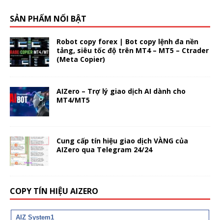
SẢN PHẨM NỔI BẬT
Robot copy forex | Bot copy lệnh đa nền
tảng, siêu tốc độ trên MT4 – MT5 – Ctrader
(Meta Copier)
AIZero – Trợ lý giao dịch AI dành cho
MT4/MT5
Cung cấp tín hiệu giao dịch VÀNG của
AIZero qua Telegram 24/24
COPY TÍN HIỆU AIZERO