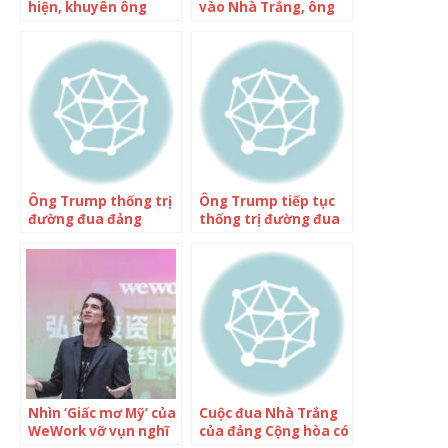
hiện, khuyên ông
vào Nhà Trắng, ông
Trump rút lui khỏi
Trump đối diện thách
đường đua vào Nhà
thức ngay chính
Trắng
trong đảng Cộng hòa,
đối thủ bị bỏ xa vừa
vượt lên
Ông Trump thống trị
Ông Trump tiếp tục
đường đua đảng
thống trị đường đua
Cộng hòa
đảng Cộng hòa
Nhìn ‘Giấc mơ Mỹ’ của
Cuộc đua Nhà Trắng
WeWork vỡ vụn nghĩ
của đảng Cộng hòa có