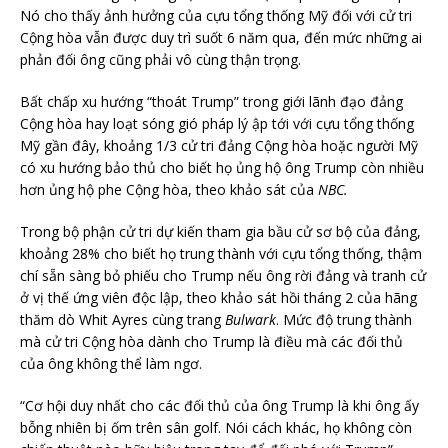
Nó cho thấy ảnh hưởng của cựu tổng thống Mỹ đối với cử tri
Cộng hòa vẫn được duy trì suốt 6 năm qua, đến mức những ai
phản đối ông cũng phải vô cùng thận trọng.
Bất chấp xu hướng “thoát Trump” trong giới lãnh đạo đảng
Cộng hòa hay loạt sóng gió pháp lý ập tới với cựu tổng thống
Mỹ gần đây, khoảng 1/3 cử tri đảng Cộng hòa hoặc người Mỹ
có xu hướng bảo thủ cho biết họ ủng hộ ông Trump còn nhiều
hơn ủng hộ phe Cộng hòa, theo khảo sát của
NBC.
Trong bộ phận cử tri dự kiến tham gia bầu cử sơ bộ của đảng,
khoảng 28% cho biết họ trung thành với cựu tổng thống, thậm
chí sẵn sàng bỏ phiếu cho Trump nếu ông rời đảng và tranh cử
ở vị thế ứng viên độc lập, theo khảo sát hồi tháng 2 của hãng
thăm dò Whit Ayres cùng trang
Bulwark
. Mức độ trung thành
mà cử tri Cộng hòa dành cho Trump là điều mà các đối thủ
của ông không thể làm ngơ.
“Cơ hội duy nhất cho các đối thủ của ông Trump là khi ông ấy
bỗng nhiên bị ốm trên sân golf. Nói cách khác, họ không còn