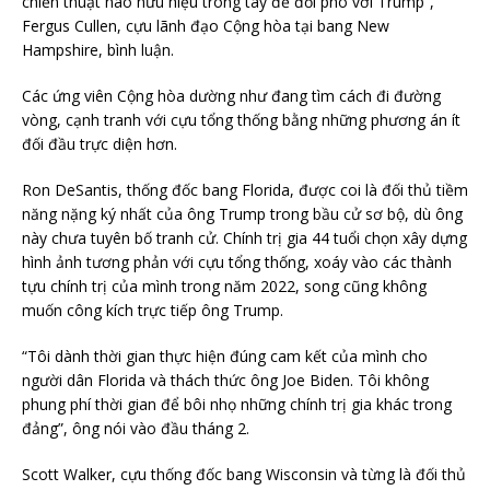
chiến thuật nào hữu hiệu trong tay để đối phó với Trump”,
Fergus Cullen, cựu lãnh đạo Cộng hòa tại bang New
Hampshire, bình luận.
Các ứng viên Cộng hòa dường như đang tìm cách đi đường
vòng, cạnh tranh với cựu tổng thống bằng những phương án ít
đối đầu trực diện hơn.
Ron DeSantis, thống đốc bang Florida, được coi là đối thủ tiềm
năng nặng ký nhất của ông Trump trong bầu cử sơ bộ, dù ông
này chưa tuyên bố tranh cử. Chính trị gia 44 tuổi chọn xây dựng
hình ảnh tương phản với cựu tổng thống, xoáy vào các thành
tựu chính trị của mình trong năm 2022, song cũng không
muốn công kích trực tiếp ông Trump.
“Tôi dành thời gian thực hiện đúng cam kết của mình cho
người dân Florida và thách thức ông Joe Biden. Tôi không
phung phí thời gian để bôi nhọ những chính trị gia khác trong
đảng”, ông nói vào đầu tháng 2.
Scott Walker, cựu thống đốc bang Wisconsin và từng là đối thủ