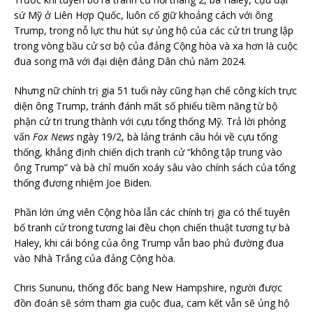
sứ Mỹ ở Liên Hợp Quốc, luôn cố giữ khoảng cách với ông
Trump, trong nỗ lực thu hút sự ủng hộ của các cử tri trung lập
trong vòng bầu cử sơ bộ của đảng Cộng hòa và xa hơn là cuộc
đua song mã với đại diện đảng Dân chủ năm 2024.
Nhưng nữ chính trị gia 51 tuổi này cũng hạn chế công kích trực
diện ông Trump, tránh đánh mất số phiếu tiềm năng từ bộ
phận cử tri trung thành với cựu tổng thống Mỹ. Trả lời phỏng
vấn
Fox News
ngày 19/2, bà lảng tránh câu hỏi về cựu tổng
thống, khẳng định chiến dịch tranh cử “không tập trung vào
ông Trump” và bà chỉ muốn xoáy sâu vào chính sách của tổng
thống đương nhiệm Joe Biden.
Phần lớn ứng viên Cộng hòa lẫn các chính trị gia có thể tuyên
bố tranh cử trong tương lai đều chọn chiến thuật tương tự bà
Haley, khi cái bóng của ông Trump vẫn bao phủ đường đua
vào Nhà Trắng của đảng Cộng hòa.
Chris Sununu, thống đốc bang New Hampshire, người được
đồn đoán sẽ sớm tham gia cuộc đua, cam kết vẫn sẽ ủng hộ