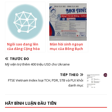
về cơn sốt AI: Nhà đầu
thể khiến Ukraine lo
tư rót tiền vào bất kỳ
ngại
công ty nào có chữ AI
trong tên, nguy cơ
bong bóng sắp vỡ
tung
Ngôi sao đang lên
Màn hồi sinh ngoạn
của đảng Cộng hòa
mục của Bông Bạch
đe dọa vị thế ông
Tuyết: Từ 10 năm
Trump
loay hoay thoát cảnh
TRƯỚC ĐÓ
phá sản đến 10.000
Mỹ viện trợ thêm 400 triệu USD cho Ukraine
gói bông tẩy trang
bán hết trong 1
TIẾP THEO
tháng trên TikTok
FTSE Vietnam Index loại TCH, PDR, STB và PLX khỏi
danh mục
HÃY BÌNH LUẬN ĐẦU TIÊN