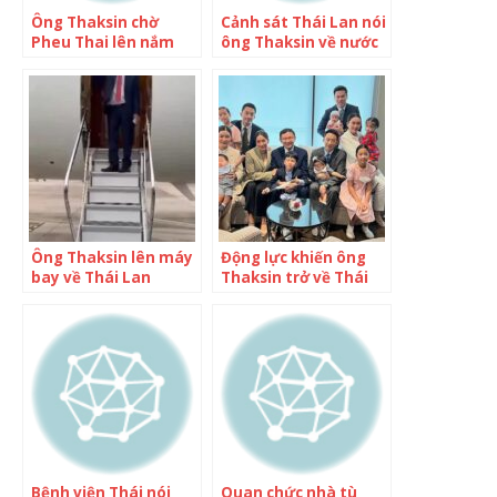
Ông Thaksin chờ
Cảnh sát Thái Lan nói
Pheu Thai lên nắm
ông Thaksin về nước
quyền để về nước
ngày mai
Ông Thaksin lên máy
Động lực khiến ông
bay về Thái Lan
Thaksin trở về Thái
Lan
Bệnh viện Thái nói
Quan chức nhà tù