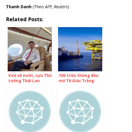
Thanh Danh
(Theo
AFP, Reuters
)
Related Posts:
Vừa về nước, cựu Thủ
100 triệu thùng dầu
tướng Thái Lan
mỏ Tê Giác Trắng:
Thaksin bị tuyên 8
Thành quả từ chiến
năm tù giam
lược phát triển mỏ
ưu việt