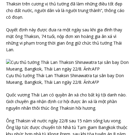
Thaksin trên cương vị thủ tướng đã làm những điều tốt đẹp
cho đất nước, người dân và là người trung thành”, thông cáo
có đoạn.
Quyết định này được đưa ra một ngày sau khi gia đình thay
mặt ông Thaksin, 74 tuổi, nộp đơn xin hoàng gia ân xá vì
những vi phạm trong thời gian ông giữ chức thủ tướng Thái
Lan.
Cựu thủ tướng Thái Lan Thaksin Shinawatra tại sân bay Don
Mueang, Bangkok, Thái Lan ngày 22/8. Ảnh:
AFP
Quốc vương Thái Lan có quyền ân xá cho bất kỳ tội danh nào.
Giới chuyên gia nhận định cơ hội được ân xá là một phần
nguyên nhân thôi thúc ông Thaksin hồi hương.
Ông Thaksin về nước ngày 22/8 sau 15 năm sống lưu vong.
Ông lập tức được chuyển tới Nhà tù Tạm giam Bangkok thuộc
khu phức hợp nhà tù Klong Prem, sau khi tòa tuyên án 8 năm