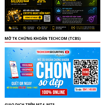
MỞ TK CHỨNG KHOÁN TECHCOM (TCBS)
GIAO DỊCH TRÊN MT4, MT5