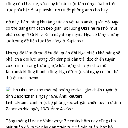
công của Ukraine, vừa duy trì các cuộc tấn công của họ trên
trục phía bắc ở Kupiansk”, Bộ Quốc phòng Anh cho hay.
Bộ này thêm rằng khi tăng sức ép với Kupiansk, quân đội Nga
có thể đang tìm cách kéo giãn lực lượng Ukraine ra khỏi mũi
phản công ở Orikhiv. Điều này đồng nghĩa Nga sẽ tăng cường
lực lượng để tiếp tục tấn công ở Kupiansk.
Nhưng để làm được điều đó, quân đội Nga nhiều khả năng sẽ
phải chia đôi lực lượng vốn đang bị dàn trải dọc chiến tuyến
của mình. Trong trường hợp lực lượng chi viện cho mũi
Kupiansk không thành công, Nga đối mặt với nguy cơ lớn thất
thủ ở trục Orikhiv.
Lính Ukraine cạnh một bệ phóng rocket gần chiến tuyến ở tỉnh
Zaporizhzhia ngày 19/8. Ảnh:
Reuters
Tổng thống Ukraine Volodymyr Zelensky hôm nay cũng cho
biết quân đội nước này đang tiếp tục đà tiến quân, bác bỏ