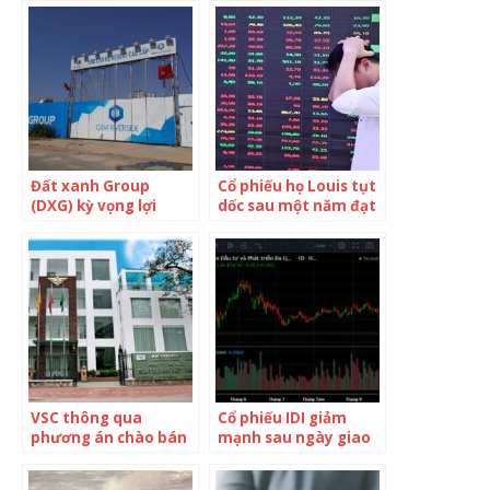
Đất xanh Group
Cổ phiếu họ Louis tụt
(DXG) kỳ vọng lợi
dốc sau một năm đạt
nhuận sau thuế 1.400
đỉnh
tỷ đồng, không chia
cổ tức 2021
VSC thông qua
Cổ phiếu IDI giảm
phương án chào bán
mạnh sau ngày giao
40 triệu cổ phiếu cho
dịch không hưởng
2 nhà đầu tư chiến
quyền nhận cổ tức