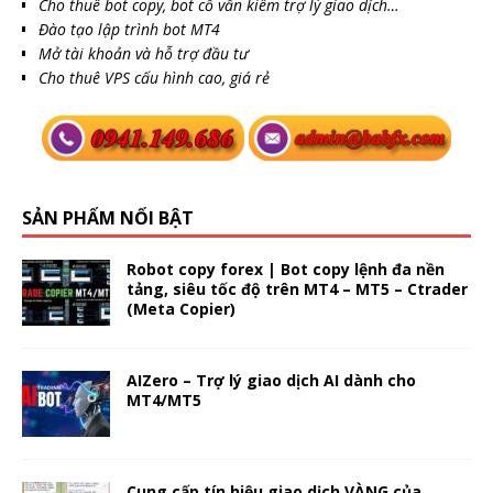
Cho thuê bot copy, bot cố vấn kiêm trợ lý giao dịch…
Đào tạo lập trình bot MT4
Mở tài khoản và hỗ trợ đầu tư
Cho thuê VPS cấu hình cao, giá rẻ
SẢN PHẨM NỔI BẬT
Robot copy forex | Bot copy lệnh đa nền
tảng, siêu tốc độ trên MT4 – MT5 – Ctrader
(Meta Copier)
AIZero – Trợ lý giao dịch AI dành cho
MT4/MT5
Cung cấp tín hiệu giao dịch VÀNG của