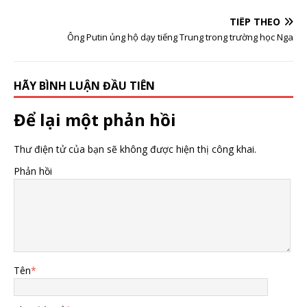
phải dựa vào cửa
hàng “hoành tráng”,
TIẾP THEO
doanh thu online
trong ngành thời
Ông Putin ủng hộ dạy tiếng Trung trong trường học Nga
trang là quá ít
HÃY BÌNH LUẬN ĐẦU TIÊN
Để lại một phản hồi
Thư điện tử của bạn sẽ không được hiện thị công khai.
Phản hồi
Tên
*