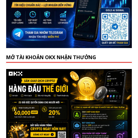
MỞ TÀI KHOẢN OKX NHẬN THƯỞNG