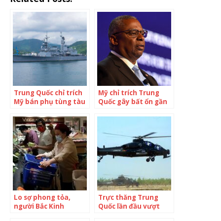
Trung Quốc chỉ trích
Mỹ chỉ trích Trung
Mỹ bán phụ tùng tàu
Quốc gây bất ổn gần
chiến cho Đài Loan
Đài Loan
Lo sợ phong tỏa,
Trực thăng Trung
người Bắc Kinh
Quốc lần đầu vượt
‘hoảng loạn’ mua sắm
giới tuyến với Đài