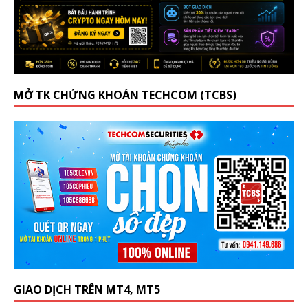
MỞ TK CHỨNG KHOÁN TECHCOM (TCBS)
GIAO DỊCH TRÊN MT4, MT5