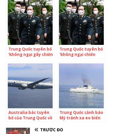
Loan
Trung Quốc tuyên bố
Trung Quốc tuyên bố
‘không ngại gây chiến
‘không ngại chiến
với Đài Loan’
tranh với Đài Loan’
Australia bác tuyên
Trung Quốc cảnh báo
bố của Trung Quốc về
Mỹ tránh xa eo biển
vụ chạm trán máy
Đài Loan
bay ở Biển Đông
TRƯỚC ĐÓ