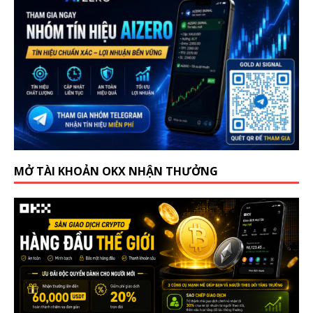
MỞ TÀI KHOẢN OKX NHẬN THƯỞNG