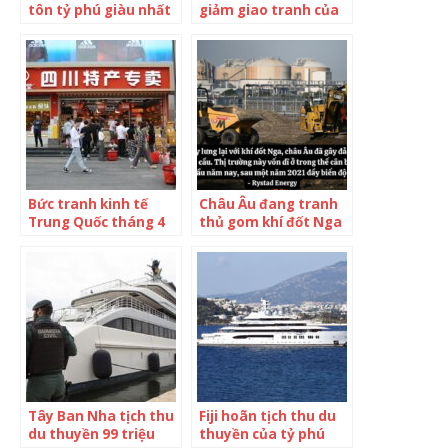
tôn tỷ phú giàu nhất
giảm giao tranh của
thế giới thập kỷ 70:
Nga ở Ukraine
Như một tấn hài kịch
kỳ lạ đến nay vẫn còn
gây tranh cãi
Bức tranh kinh tế
Châu Âu đang tranh
Trung Quốc tháng 4
thủ gom khí đốt Nga
gây thất vọng
với tốc độ chóng mặt,
khả năng sẽ gây đảo
lộn thị trường LNG
vốn dĩ đã mong manh
Tây Ban Nha tịch thu
Fiji hoãn tịch thu du
du thuyền 99 triệu
thuyền của tỷ phú