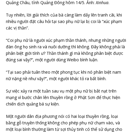
Quảng Châu, tỉnh Quảng Đông hôm 14/5. Ảnh:
Xinhua
.
Tuy nhiên, lời giải thích của bà càng làm dấy lên tranh cãi, khi
nhiều người đặt câu hỏi tại sao phụ nữ lại bị coi là “xúc phạm
các vị thần”.
“Coi phụ nữ là người xúc phạm thần thánh, nhưng những người
đàn ông họ sinh ra và nuôi dưỡng thì không. Đây không phải là
phân biệt giới tính ư? Thần thánh gì mà không phân biệt được
đúng sai vậy?”, một người dùng Weibo bình luận.
“Tại sao phải tuân theo một phong tục khi nó phân biệt nam
nữ nặng nề như vậy?”, một người khác tỏ ra bất bình.
Sự việc xảy ra một tuần sau vụ một phụ nữ bị bắt nạt trên
mạng vì bước chân lên thuyền rồng ở Phật Sơn để thực hiện
chiến dịch quảng bá sự kiện.
Một người dân địa phương nói có hai loại thuyền rồng, loại
bằng gỗ truyền thống không cho phép phụ nữ chạm vào, và
một loại bình thường làm từ sợi thủy tinh có thể sử dụng cho