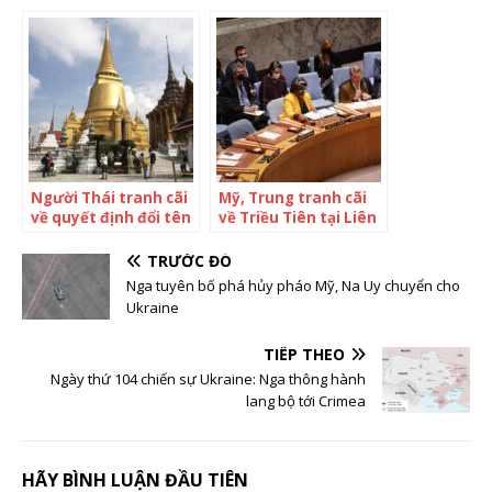
USD của tỷ phú Nga
Nga
Người Thái tranh cãi
Mỹ, Trung tranh cãi
về quyết định đổi tên
về Triều Tiên tại Liên
Bangkok
Hợp Quốc
TRƯỚC ĐÓ
Nga tuyên bố phá hủy pháo Mỹ, Na Uy chuyển cho
Ukraine
TIẾP THEO
Ngày thứ 104 chiến sự Ukraine: Nga thông hành
lang bộ tới Crimea
HÃY BÌNH LUẬN ĐẦU TIÊN