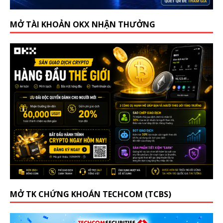
MỞ TÀI KHOẢN OKX NHẬN THƯỞNG
MỞ TK CHỨNG KHOÁN TECHCOM (TCBS)