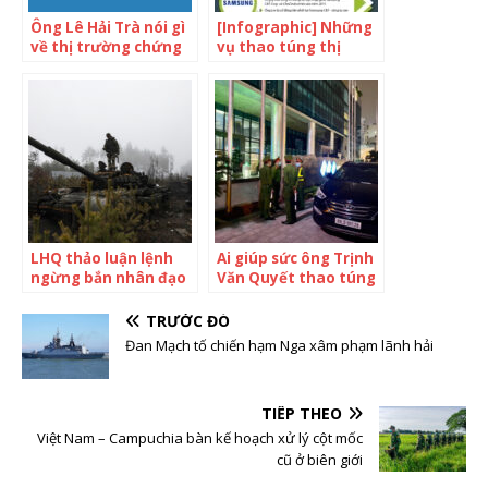
Ông Lê Hải Trà nói gì
[Infographic] Những
về thị trường chứng
vụ thao túng thị
khoán bị thao túng
trường chứng khoán
từ vụ ông Trịnh Văn
gây chú ý trên thế
Quyết?
giới
LHQ thảo luận lệnh
Ai giúp sức ông Trịnh
ngừng bắn nhân đạo
Văn Quyết thao túng
với Nga, Ukraine
thị trường chứng
khoán?
TRƯỚC ĐÓ
Đan Mạch tố chiến hạm Nga xâm phạm lãnh hải
TIẾP THEO
Việt Nam – Campuchia bàn kế hoạch xử lý cột mốc
cũ ở biên giới