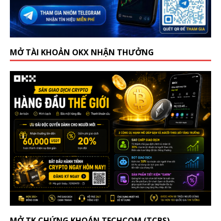
MỞ TÀI KHOẢN OKX NHẬN THƯỞNG
MỞ TK CHỨNG KHOÁN TECHCOM (TCBS)