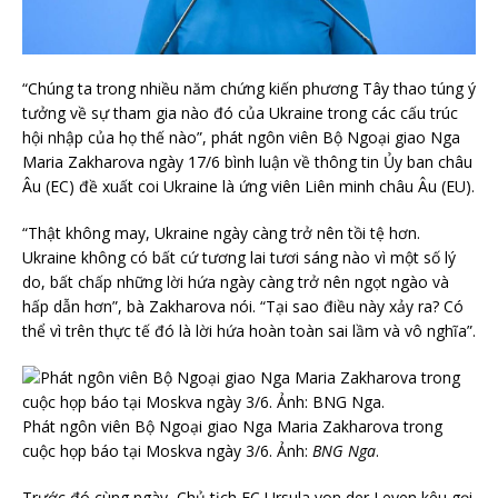
“Chúng ta trong nhiều năm chứng kiến phương Tây thao túng ý
tưởng về sự tham gia nào đó của Ukraine trong các cấu trúc
hội nhập của họ thế nào”, phát ngôn viên Bộ Ngoại giao Nga
Maria Zakharova ngày 17/6 bình luận về thông tin Ủy ban châu
Âu (EC) đề xuất coi Ukraine là ứng viên Liên minh châu Âu (EU).
“Thật không may, Ukraine ngày càng trở nên tồi tệ hơn.
Ukraine không có bất cứ tương lai tươi sáng nào vì một số lý
do, bất chấp những lời hứa ngày càng trở nên ngọt ngào và
hấp dẫn hơn”, bà Zakharova nói. “Tại sao điều này xảy ra? Có
thể vì trên thực tế đó là lời hứa hoàn toàn sai lầm và vô nghĩa”.
Phát ngôn viên Bộ Ngoại giao Nga Maria Zakharova trong
cuộc họp báo tại Moskva ngày 3/6. Ảnh:
BNG Nga
.
Trước đó cùng ngày, Chủ tịch EC Ursula von der Leyen kêu gọi