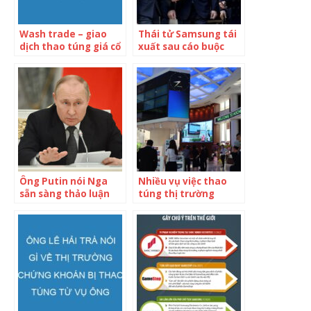
Wash trade – giao
Thái tử Samsung tái
dịch thao túng giá cổ
xuất sau cáo buộc
phiếu là gì? Đâu là
thao túng cổ phiếu,
dấu hiệu nhận biết cổ
tháp tùng Tổng
phiếu dễ bị thao túng
thống Biden thăm
giá?
nhà máy sản xuất
bán dẫn
Ông Putin nói Nga
Nhiều vụ việc thao
sẵn sàng thảo luận
túng thị trường
trao đổi tù binh với
chứng khoán, giao
Ukraine
dịch nội gián đã
chuyển cơ quan điều
tra