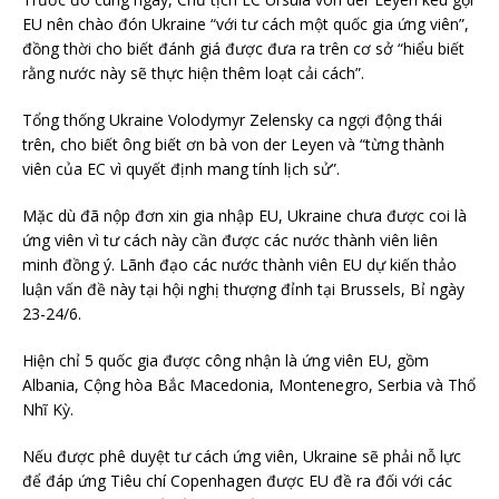
EU nên chào đón Ukraine “với tư cách một quốc gia ứng viên”,
đồng thời cho biết đánh giá được đưa ra trên cơ sở “hiểu biết
rằng nước này sẽ thực hiện thêm loạt cải cách”.
Tổng thống Ukraine Volodymyr Zelensky ca ngợi động thái
trên, cho biết ông biết ơn bà von der Leyen và “từng thành
viên của EC vì quyết định mang tính lịch sử”.
Mặc dù đã nộp đơn xin gia nhập EU, Ukraine chưa được coi là
ứng viên vì tư cách này cần được các nước thành viên liên
minh đồng ý. Lãnh đạo các nước thành viên EU dự kiến thảo
luận vấn đề này tại hội nghị thượng đỉnh tại Brussels, Bỉ ngày
23-24/6.
Hiện chỉ 5 quốc gia được công nhận là ứng viên EU, gồm
Albania, Cộng hòa Bắc Macedonia, Montenegro, Serbia và Thổ
Nhĩ Kỳ.
Nếu được phê duyệt tư cách ứng viên, Ukraine sẽ phải nỗ lực
để đáp ứng Tiêu chí Copenhagen được EU đề ra đối với các