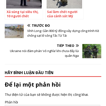
Xả súng tại siêu thị,
Sai lầm chết người
10 người chết
của cảnh sát Mỹ
trong vụ xả súng
trường học
TRƯỚC ĐÓ
Vĩnh Long: Gần 800 tỷ đồng xây dựng công trình Kè
chống sạt lở sông Tắc Từ Tải
TIẾP THEO
Ukraine nói đàm phán ‘vô nghĩa’ khi chưa đẩy lùi
quân Nga
HÃY BÌNH LUẬN ĐẦU TIÊN
Để lại một phản hồi
Thư điện tử của bạn sẽ không được hiện thị công khai.
Phản hồi