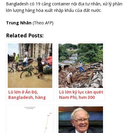
Bangladesh có 19 cảng container nội địa tư nhân, xử lý phần
lớn lượng hàng hóa xuất nhập khẩu của đất nước.
Trung Nhân
(Theo
AFP
)
Related Posts:
Lũ lớn ở Ấn Độ,
Lũ lớn kỷ lục càn quét
Bangladesh, hàng
Nam Phi, hơn 300
chục người chết
người chết