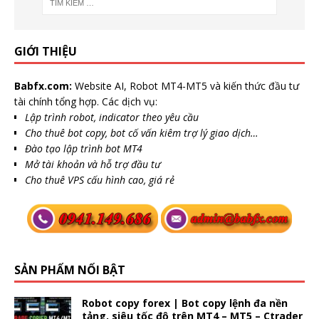
GIỚI THIỆU
Babfx.com:
Website AI, Robot MT4-MT5 và kiến thức đầu tư
tài chính tổng hợp. Các dịch vụ:
Lập trình robot, indicator theo yêu cầu
Cho thuê bot copy, bot cố vấn kiêm trợ lý giao dịch…
Đào tạo lập trình bot MT4
Mở tài khoản và hỗ trợ đầu tư
Cho thuê VPS cấu hình cao, giá rẻ
SẢN PHẨM NỔI BẬT
Robot copy forex | Bot copy lệnh đa nền
tảng, siêu tốc độ trên MT4 – MT5 – Ctrader