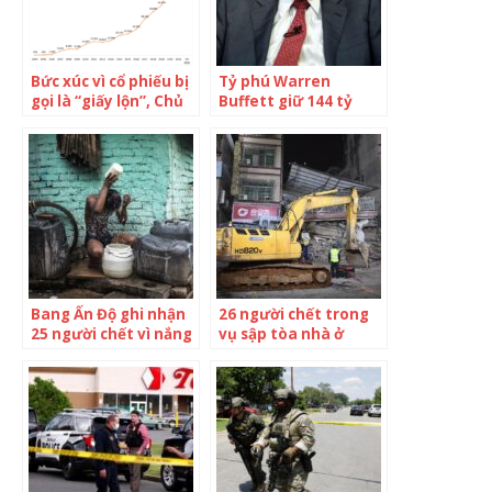
Bức xúc vì cổ phiếu bị
Tỷ phú Warren
gọi là “giấy lộn”, Chủ
Buffett giữ 144 tỷ
tịch Trần Đình Long
USD mà không đầu tư
tuyên bố: Tôi là
– Lý do khiến ai cũng
người sống chết vì
thán phục: Quả là
Hòa Phát! Với quy mô
“gừng càng già càng
Hòa Phát, buộc phải
cay”
có 20-30 nghìn tỷ
‘tiền lỏng’ để đảm bảo
an toàn
Bang Ấn Độ ghi nhận
26 người chết trong
25 người chết vì nắng
vụ sập tòa nhà ở
nóng
Trung Quốc