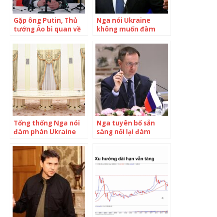
Gặp ông Putin, Thủ
Nga nói Ukraine
tướng Áo bi quan về
không muốn đàm
đàm phán Nga –
phán hòa bình
Ukraine
Tổng thống Nga nói
Nga tuyên bố sẵn
đàm phán Ukraine
sàng nối lại đàm
vẫn còn hy vọng
phán với Ukraine