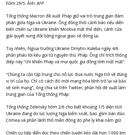
hôm 29/5. Ảnh:
AFP
.
Tổng thống Macron đề xuất Pháp giữ vai trò trung gian đàm
phán giữa Nga và Ukraine. Ông đồng thời cảnh báo nếu diễn
biến chiến sự Ukraine khiến Moskva mất thể diện, cánh cửa
giải quyết xung đột bằng ngoại giao sẽ đóng lại.
Tuy nhiên, Ngoại trưởng Ukraine Dmytro Kuleba ngày 4/6
phản pháo lời kêu gọi từ nguyên thủ Pháp. Ông chỉ trích thông
điệp này “chỉ khiến Pháp và mọi quốc gia đồng tình mất mặt”.
“Chúng ta cần tập trung cho nỗ lực đưa nước Nga trở về đúng
vị trí của họ. Chỉ có cách đó mới mang hòa bình trở lại và bảo
vệ sinh mạng”, ông chia sẻ trên Twitter, phản hồi đề xuất làm
trung gian của Tổng thống Pháp.
Tổng thống Zelensky hôm 2/6 cho biết khoảng 1/5 diện tích
Ukraine đang do lực lượng Nga kiểm soát, bao gồm bán đảo
Crimea và phần lãnh thổ miền đông do phe ly khai nắm giữ.
Chiến sự tiếp diễn dọc theo chiến tuyến kéo dài hơn 1.000 km