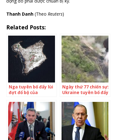
động đó phải được chuẩn bị kỹ.
Thanh Danh
(Theo
Reuters
)
Related Posts:
Nga tuyên bố đẩy lùi
Ngày thứ 77 chiến sự:
đợt đổ bộ của
Ukraine tuyên bố đẩy
Ukraine vào đảo tiền
lùi Nga ở Kharkov
tiêu