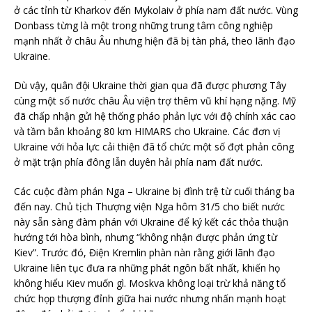
ở các tỉnh từ Kharkov đến Mykolaiv ở phía nam đất nước. Vùng
Donbass từng là một trong những trung tâm công nghiệp
mạnh nhất ở châu Âu nhưng hiện đã bị tàn phá, theo lãnh đạo
Ukraine.
Dù vậy, quân đội Ukraine thời gian qua đã được phương Tây
cùng một số nước châu Âu viện trợ thêm vũ khí hạng nặng. Mỹ
đã chấp nhận gửi hệ thống pháo phản lực với độ chính xác cao
và tầm bắn khoảng 80 km HIMARS cho Ukraine. Các đơn vị
Ukraine với hỏa lực cải thiện đã tổ chức một số đợt phản công
ở mặt trận phía đông lẫn duyên hải phía nam đất nước.
Các cuộc đàm phán Nga – Ukraine bị đình trệ từ cuối tháng ba
đến nay. Chủ tịch Thượng viện Nga hôm 31/5 cho biết nước
này sẵn sàng đàm phán với Ukraine để ký kết các thỏa thuận
hướng tới hòa bình, nhưng “không nhận được phản ứng từ
Kiev”. Trước đó, Điện Kremlin phàn nàn rằng giới lãnh đạo
Ukraine liên tục đưa ra những phát ngôn bất nhất, khiến họ
không hiểu Kiev muốn gì. Moskva không loại trừ khả năng tổ
chức họp thượng đỉnh giữa hai nước nhưng nhấn mạnh hoạt