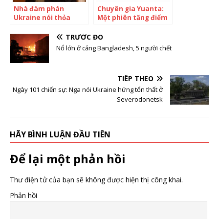
Nhà đàm phán
Chuyên gia Yuanta:
Ukraine nói thỏa
Một phiên tăng điểm
thuận với Nga ‘không
chưa thể khẳng định
đáng một xu’
điều gì, chúng ta chỉ
TRƯỚC ĐÓ
biết thị trường tạo
Nổ lớn ở cảng Bangladesh, 5 người chết
đáy khi đã đi qua đáy
TIẾP THEO
Ngày 101 chiến sự: Nga nói Ukraine hứng tổn thất ở
Severodonetsk
HÃY BÌNH LUẬN ĐẦU TIÊN
Để lại một phản hồi
Thư điện tử của bạn sẽ không được hiện thị công khai.
Phản hồi