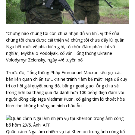
“Chừng nào chúng tôi còn chưa nhận đủ vũ khí, vị thế của
chúng tôi chưa được cải thiện và chúng tôi chưa đẩy lùi quân
Nga hết mức về phía biên giới, tổ chức đàm phán chỉ vô
nghĩa”, Mykhailo Podolyak, cố vấn Tổng thống Ukraine
Volodymyr Zelensky, ngày 4/6 tuyên bố.
Trước đó, Tổng thống Pháp Emmanuel Macron kêu gọi các
bên liên quan chiến sự Ukraine tránh “làm bẽ mặt” Nga để duy
trì cơ hội giải quyết xung đột bằng ngoại giao. Ông chia sẻ
trong hơn ba tháng qua đã dành hơn 100 tiếng điện đàm với
người đồng cấp Nga Vladimir Putin, cố gắng tìm lối thoát hòa
bình cho khủng hoảng an ninh châu Âu.
Quân cảnh Nga làm nhiệm vụ tại Kherson trong ảnh công bố