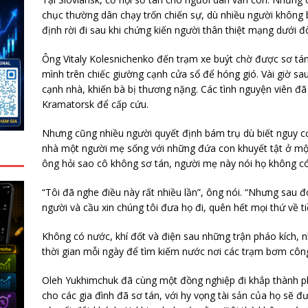
chục thường dân chạy trốn chiến sự, dù nhiều người không b
định rời đi sau khi chứng kiến người thân thiệt mạng dưới 
Ông Vitaly Kolesnichenko đến trạm xe buýt chờ được sơ tá
mình trên chiếc giường cạnh cửa sổ để hóng gió. Vài giờ s
cạnh nhà, khiến bà bị thương nặng. Các tình nguyện viên đã
Kramatorsk để cấp cứu.
Nhưng cũng nhiều người quyết định bám trụ dù biết nguy cơ
nhà một người mẹ sống với những đứa con khuyết tật ở một
G
ông hỏi sao cô không sơ tán, người mẹ này nói họ không có 
“Tôi đã nghe điều này rất nhiều lần”, ông nói. “Nhưng sau đ
người và cầu xin chúng tôi đưa họ đi, quên hết mọi thứ về ti
Không có nước, khí đốt và điện sau những trận pháo kích, 
thời gian mỗi ngày để tìm kiếm nước nơi các trạm bơm côn
Oleh Yukhimchuk đã cùng một đồng nghiệp đi khắp thành ph
cho các gia đình đã sơ tán, với hy vọng tài sản của họ sẽ đ