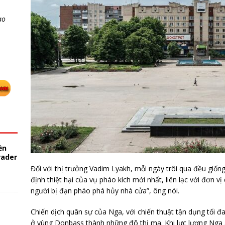
ao
ền
rader
Đối với thị trưởng Vadim Lyakh, mỗi ngày trôi qua đều giống
định thiệt hại của vụ pháo kích mới nhất, liên lạc với đơn 
người bị đạn pháo phá hủy nhà cửa”, ông nói.
Chiến dịch quân sự của Nga, với chiến thuật tận dụng tối đ
ở vùng Donbass thành những đô thị ma. Khi lực lượng Nga á