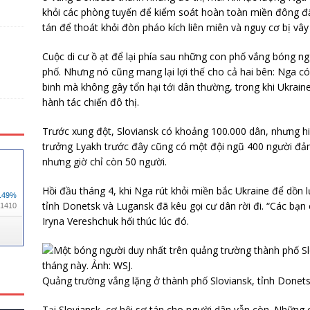
khỏi các phòng tuyến để kiểm soát hoàn toàn miền đông đấ
tán để thoát khỏi đòn pháo kích liên miên và nguy cơ bị vâ
Cuộc di cư ồ ạt để lại phía sau những con phố vắng bóng n
phố. Nhưng nó cũng mang lại lợi thế cho cả hai bên: Nga c
binh mà không gây tổn hại tới dân thường, trong khi Ukrain
hành tác chiến đô thị.
Trước xung đột, Sloviansk có khoảng 100.000 dân, nhưng hi
trưởng Lyakh trước đây cũng có một đội ngũ 400 người đả
nhưng giờ chỉ còn 50 người.
Hồi đầu tháng 4, khi Nga rút khỏi miền bắc Ukraine để dồn
tỉnh Donetsk và Lugansk đã kêu gọi cư dân rời đi. “Các bạn 
Iryna Vereshchuk hối thúc lúc đó.
Quảng trường vắng lặng ở thành phố Sloviansk, tỉnh Donet
Tại Sloviansk, cơ hội sơ tán cho người dân vẫn còn. Những 