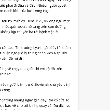
iết phải đi đâu về đâu. Nhiều người quyết
đòn oanh kích của lực lượng Nga.
n sau khi mất vợ. Đêm 31/5, vợ ông ngủ một
au, một quả rocket nổ tung trên con đường
 không kịp chuyển bà tới bệnh viện ở
 rất cao. Thị trưởng Lyakh gần đây tới thăm
 quận ngoại ô bị trúng pháo kích Nga. Khi
tiền để rời đi.
ó họ sẽ chạy ra ngoài chỉ với bộ đồ trên
ền bạc”.
nhiều người bám trụ ở Sloviansk chủ yếu dành
g cộng.
ố trong những ngày gần đây, gia cố cửa sổ
ược bảo vệ cho tới khi họ quay về. Dù dịch vụ