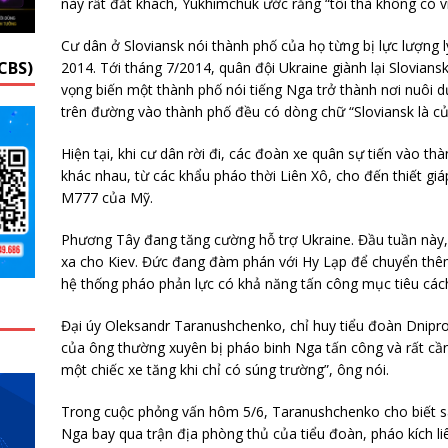
này rất đắt khách, Yukhimchuk ước rằng “tôi thà không có v
Cư dân ở Sloviansk nói thành phố của họ từng bị lực lượng
CBS)
2014. Tới tháng 7/2014, quân đội Ukraine giành lại Sloviansk
vọng biến một thành phố nói tiếng Nga trở thành nơi nuôi d
trên đường vào thành phố đều có dòng chữ “Sloviansk là củ
Hiện tại, khi cư dân rời đi, các đoàn xe quân sự tiến vào th
khác nhau, từ các khẩu pháo thời Liên Xô, cho đến thiết gi
M777 của Mỹ.
Phương Tây đang tăng cường hỗ trợ Ukraine. Đầu tuần này,
xa cho Kiev. Đức đang đàm phán với Hy Lạp để chuyển thêm 
hệ thống pháo phản lực có khả năng tấn công mục tiêu các
Đại úy Oleksandr Taranushchenko, chỉ huy tiểu đoàn Dnipro
của ông thường xuyên bị pháo binh Nga tấn công và rất cần v
một chiếc xe tăng khi chỉ có súng trường”, ông nói.
Trong cuộc phỏng vấn hôm 5/6, Taranushchenko cho biết sa
Nga bay qua trận địa phòng thủ của tiểu đoàn, pháo kích liê