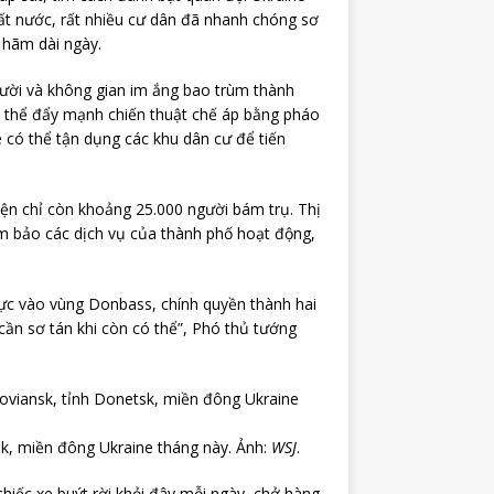
t nước, rất nhiều cư dân đã nhanh chóng sơ
y hãm dài ngày.
gười và không gian im ắng bao trùm thành
ó thể đẩy mạnh chiến thuật chế áp bằng pháo
e có thể tận dụng các khu dân cư để tiến
ện chỉ còn khoảng 25.000 người bám trụ. Thị
m bảo các dịch vụ của thành phố hoạt động,
 lực vào vùng Donbass, chính quyền thành hai
cần sơ tán khi còn có thể”, Phó thủ tướng
sk, miền đông Ukraine tháng này. Ảnh:
WSJ
.
chiếc xe buýt rời khỏi đây mỗi ngày, chở hàng