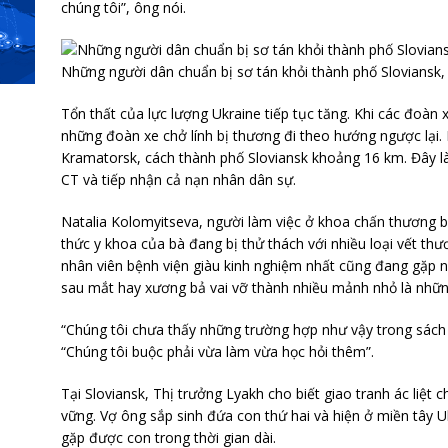
chúng tôi”, ông nói.
Những người dân chuẩn bị sơ tán khỏi thành phố Sloviansk,
Tổn thất của lực lượng Ukraine tiếp tục tăng. Khi các đoàn 
những đoàn xe chở lính bị thương đi theo hướng ngược lại.
Kramatorsk, cách thành phố Sloviansk khoảng 16 km. Đây l
CT và tiếp nhận cả nạn nhân dân sự.
Natalia Kolomyitseva, người làm việc ở khoa chấn thương b
thức y khoa của bà đang bị thử thách với nhiều loại vết th
nhân viên bệnh viện giàu kinh nghiệm nhất cũng đang gặp 
sau mắt hay xương bả vai vỡ thành nhiều mảnh nhỏ là nhữn
“Chúng tôi chưa thấy những trường hợp như vậy trong sách 
“Chúng tôi buộc phải vừa làm vừa học hỏi thêm”.
Tại Sloviansk, Thị trưởng Lyakh cho biết giao tranh ác liệt
vững. Vợ ông sắp sinh đứa con thứ hai và hiện ở miền tây 
gặp được con trong thời gian dài.