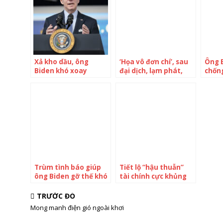
Xả kho dầu, ông
‘Họa vô đơn chí’, sau
Ông B
Biden khó xoay
đại dịch, lạm phát,
chốn
chuyển cục diện năng
ông Biden phải chiến
lang 
lượng Mỹ
đấu tiếp với nạn
“súng ma”
Trùm tình báo giúp
Tiết lộ “hậu thuẫn”
ông Biden gỡ thế khó
tài chính cực khủng
ngoại giao
của vợ chồng cựu
Công chúa Nhật, cuộc
TRƯỚC ĐÓ
sống không hề khó
Mong manh điện gió ngoài khơi
khăn như dư luận
tưởng lâu nay