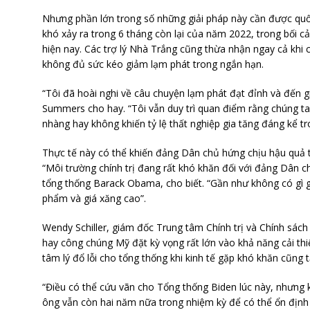
Nhưng phần lớn trong số những giải pháp này cần được qu
khó xảy ra trong 6 tháng còn lại của năm 2022, trong bối 
hiện nay. Các trợ lý Nhà Trắng cũng thừa nhận ngay cả khi
không đủ sức kéo giảm lạm phát trong ngắn hạn.
“Tôi đã hoài nghi về câu chuyện lạm phát đạt đỉnh và đến gi
Summers cho hay. “Tôi vẫn duy trì quan điểm rằng chúng t
nhàng hay không khiến tỷ lệ thất nghiệp gia tăng đáng kể tr
Thực tế này có thể khiến đảng Dân chủ hứng chịu hậu quả t
“Môi trường chính trị đang rất khó khăn đối với đảng Dân c
tổng thống Barack Obama, cho biết. “Gần như không có gì g
phẩm và giá xăng cao”.
Wendy Schiller, giám đốc Trung tâm Chính trị và Chính sách
hay công chúng Mỹ đặt kỳ vọng rất lớn vào khả năng cải thiệ
tâm lý đổ lỗi cho tổng thống khi kinh tế gặp khó khăn cũng t
“Điều có thể cứu vãn cho Tổng thống Biden lúc này, nhưng k
ông vẫn còn hai năm nữa trong nhiệm kỳ để có thể ổn định t