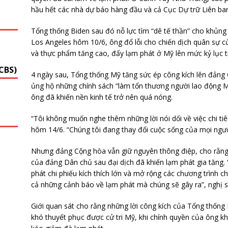
hầu hết các nhà dự báo hàng đầu và cả Cục Dự trữ Liên ban
G
Tổng thống Biden sau đó nỗ lực tìm “dê tế thần” cho khủng
Los Angeles hôm 10/6, ông đổ lỗi cho chiến dịch quân sự c
và thực phẩm tăng cao, đẩy lạm phát ở Mỹ lên mức kỷ lục 
CBS)
4 ngày sau, Tổng thống Mỹ tăng sức ép công kích lên đảng 
ủng hộ những chính sách “làm tổn thương người lao động M
ông đã khiến nền kinh tế trở nên quá nóng.
“Tôi không muốn nghe thêm những lời nói dối về việc chi tiê
hôm 14/6. “Chúng tôi đang thay đổi cuộc sống của mọi người
Nhưng đảng Cộng hòa vẫn giữ nguyên thông điệp, cho rằng c
của đảng Dân chủ sau đại dịch đã khiến lạm phát gia tăng. 
phát chi phiếu kích thích lớn và mở rộng các chương trình c
cả những cảnh báo về lạm phát mà chúng sẽ gây ra”, nghị sĩ
Giới quan sát cho rằng những lời công kích của Tổng thố
khó thuyết phục được cử tri Mỹ, khi chính quyền của ông k