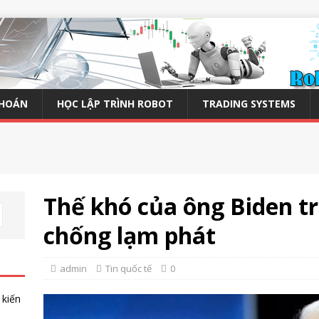
KHOÁN
HỌC LẬP TRÌNH ROBOT
TRADING SYSTEMS
Thế khó của ông Biden t
chống lạm phát
admin
Tin quốc tế
0
 kiến