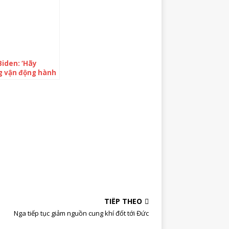
iden: ‘Hãy
g vận động hành
súng đạn’
TIẾP THEO
Nga tiếp tục giảm nguồn cung khí đốt tới Đức