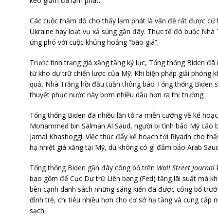
kéo giảm đà lạm phát.
Các cuộc thăm dò cho thấy lạm phát là vấn đề rất được cử 
Ukraine hay loạt vụ xả súng gần đây. Thực tế đó buộc Nhà
ứng phó với cuộc khủng hoảng “bão giá”.
Trước tình trạng giá xăng tăng kỷ lục, Tổng thống Biden đã
từ kho dự trữ chiến lược của Mỹ. Khi biện pháp giải phóng 
quả, Nhà Trắng hồi đầu tuần thông báo Tổng thống Biden 
thuyết phục nước này bơm nhiều dầu hơn ra thị trường.
Tổng thống Biden đã nhiều lần tỏ ra miễn cưỡng về kế hoạc
Mohammed bin Salman Al Saud, người bị tình báo Mỹ cáo b
Jamal Khashoggi. Việc thúc đẩy kế hoạch tới Riyadh cho th
hạ nhiệt giá xăng tại Mỹ, dù không có gì đảm bảo Arab Saud
Tổng thống Biden gần đây công bố trên
Wall Street Journal
k
bao gồm để Cục Dự trữ Liên bang (Fed) tăng lãi suất mà kh
bên cạnh danh sách những sáng kiến đã được công bố trướ
đình trệ, chi tiêu nhiều hơn cho cơ sở hạ tầng và cung cấp
sạch.