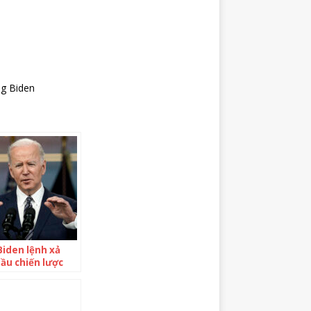
ng Biden
iden lệnh xả
ầu chiến lược
g 6 tháng