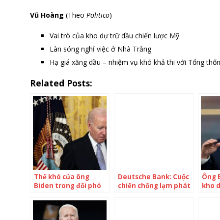
Vũ Hoàng
(Theo
Politico
)
Vai trò của kho dự trữ dầu chiến lược Mỹ
Làn sóng nghỉ việc ở Nhà Trắng
Hạ giá xăng dầu – nhiệm vụ khó khả thi với Tổng thố
Related Posts:
Thế khó của ông
Deutsche Bank: Cuộc
Ông B
Biden trong đối phó
chiến chống lạm phát
kho d
bạo lực súng đạn Mỹ
sẽ đẩy Mỹ vào suy
tron
thoái