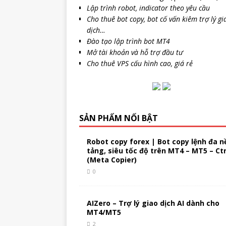
Lập trình robot, indicator theo yêu cầu
Cho thuê bot copy, bot cố vấn kiêm trợ lý gi
dịch…
Đào tạo lập trình bot MT4
Mở tài khoản và hỗ trợ đầu tư
Cho thuê VPS cấu hình cao, giá rẻ
SẢN PHẨM NỔI BẬT
Robot copy forex | Bot copy lệnh đa n
tảng, siêu tốc độ trên MT4 – MT5 – Ct
(Meta Copier)
0
AIZero – Trợ lý giao dịch AI dành cho
MT4/MT5
2