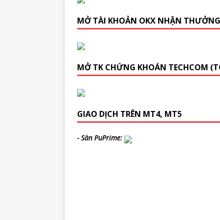
MỞ TÀI KHOẢN OKX NHẬN THƯỞN
MỞ TK CHỨNG KHOÁN TECHCOM (T
GIAO DỊCH TRÊN MT4, MT5
- Sàn PuPrime: