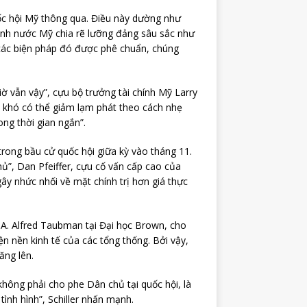
ốc hội Mỹ thông qua. Điều này dường như
cảnh nước Mỹ chia rẽ lưỡng đảng sâu sắc như
 các biện pháp đó được phê chuẩn, chúng
ờ vẫn vậy”, cựu bộ trưởng tài chính Mỹ Larry
a khó có thể giảm lạm phát theo cách nhẹ
ong thời gian ngắn”.
rong bầu cử quốc hội giữa kỳ vào tháng 11.
hủ”, Dan Pfeiffer, cựu cố vấn cấp cao của
ây nhức nhối về mặt chính trị hơn giá thực
 A. Alfred Taubman tại Đại học Brown, cho
n nền kinh tế của các tổng thống. Bởi vậy,
ăng lên.
hông phải cho phe Dân chủ tại quốc hội, là
ình hình”, Schiller nhấn mạnh.