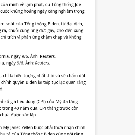
 của mình về lạm phát, dù Tổng thống Joe
i cuộc khủng hoảng ngày càng nghiêm trọng.
ểm soát của Tổng thống Biden, từ đại dịch,
g ra, chuỗi cung ứng đứt gãy, cho đến xung
 chỉ trích vì phản ứng chậm chạp và không
ia, ngày 9/6. Ảnh:
Reuters.
 chỉ là hiện tượng nhất thời và sẽ chấm dứt
chính quyền Biden lại tiếp tục lạc quan rằng
ó.
hỉ số giá tiêu dùng (CPI) của Mỹ đã tăng
t trong 40 năm qua. CPI tháng trước còn
 chưa được xác lập.
nh Mỹ Janet Yellen buộc phải thừa nhận chính
phụ tá của Tổng thống Biden cũng nói rằng