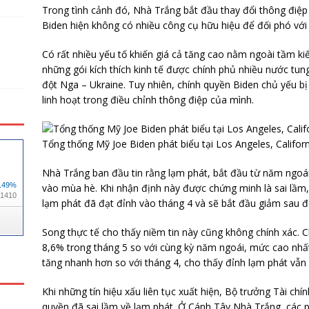
Trong tình cảnh đó, Nhà Trắng bắt đầu thay đổi thông điệp
Biden hiện không có nhiều công cụ hữu hiệu để đối phó vớ
Có rất nhiều yếu tố khiến giá cả tăng cao nằm ngoài tầm ki
những gói kích thích kinh tế được chính phủ nhiều nước tun
đột Nga – Ukraine. Tuy nhiên, chính quyền Biden chủ yếu bị
linh hoạt trong điều chỉnh thông điệp của mình.
Tổng thống Mỹ Joe Biden phát biểu tại Los Angeles, Californ
Nhà Trắng ban đầu tin rằng lạm phát, bắt đầu từ năm ngoái,
vào mùa hè. Khi nhận định này được chứng minh là sai lầm, 
lạm phát đã đạt đỉnh vào tháng 4 và sẽ bắt đầu giảm sau đ
Song thực tế cho thấy niềm tin này cũng không chính xác. C
8,6% trong tháng 5 so với cùng kỳ năm ngoái, mức cao nhấ
tăng nhanh hơn so với tháng 4, cho thấy đỉnh lạm phát vẫn
Khi những tín hiệu xấu liên tục xuất hiện, Bộ trưởng Tài chí
quyền đã sai lầm về lạm phát. Ở Cánh Tây Nhà Trắng, các 