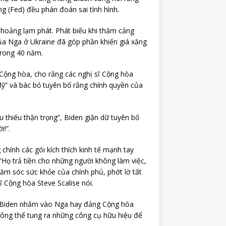
g (Fed) đều phán đoán sai tình hình.
 hoảng lạm phát. Phát biểu khi thăm cảng
ủa Nga ở Ukraine đã góp phần khiến giá xăng
trong 40 năm.
Cộng hòa, cho rằng các nghị sĩ Cộng hòa
ỹ” và bác bỏ tuyên bố rằng chính quyền của
u thiếu thận trọng”, Biden giận dữ tuyên bố
!”.
hính các gói kích thích kinh tế mạnh tay
“Họ trả tiền cho những người không làm việc,
hăm sóc sức khỏe của chính phủ, phớt lờ tất
 Cộng hòa Steve Scalise nói.
ng Biden nhắm vào Nga hay đảng Cộng hòa
hông thể tung ra những công cụ hữu hiệu để