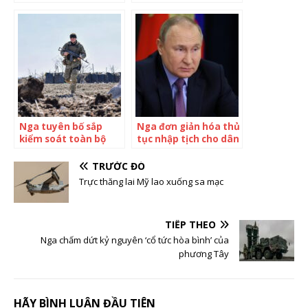
sáp nhập Nga
gia nhập Nga
Nga tuyên bố sắp
Nga đơn giản hóa thủ
kiểm soát toàn bộ
tục nhập tịch cho dân
tỉnh miền đông
nam Ukraine
Ukraine
TRƯỚC ĐÓ
Trực thăng lai Mỹ lao xuống sa mạc
TIẾP THEO
Nga chấm dứt kỷ nguyên ‘cổ tức hòa bình’ của
phương Tây
HÃY BÌNH LUẬN ĐẦU TIÊN