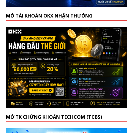
MỞ TÀI KHOẢN OKX NHẬN THƯỞNG
MỞ TK CHỨNG KHOÁN TECHCOM (TCBS)