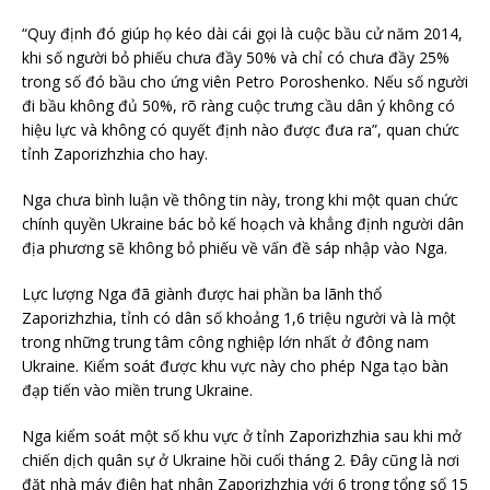
“Quy định đó giúp họ kéo dài cái gọi là cuộc bầu cử năm 2014,
khi số người bỏ phiếu chưa đầy 50% và chỉ có chưa đầy 25%
trong số đó bầu cho ứng viên Petro Poroshenko. Nếu số người
đi bầu không đủ 50%, rõ ràng cuộc trưng cầu dân ý không có
hiệu lực và không có quyết định nào được đưa ra”, quan chức
tỉnh Zaporizhzhia cho hay.
Nga chưa bình luận về thông tin này, trong khi một quan chức
chính quyền Ukraine bác bỏ kế hoạch và khẳng định người dân
địa phương sẽ không bỏ phiếu về vấn đề sáp nhập vào Nga.
Lực lượng Nga đã giành được hai phần ba lãnh thổ
Zaporizhzhia, tỉnh có dân số khoảng 1,6 triệu người và là một
trong những trung tâm công nghiệp lớn nhất ở đông nam
Ukraine. Kiểm soát được khu vực này cho phép Nga tạo bàn
đạp tiến vào miền trung Ukraine.
Nga kiểm soát một số khu vực ở tỉnh Zaporizhzhia sau khi mở
chiến dịch quân sự ở Ukraine hồi cuối tháng 2. Đây cũng là nơi
đặt nhà máy điện hạt nhân Zaporizhzhia với 6 trong tổng số 15