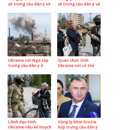
sẽ trưng cầu dân ý về
sẽ trưng cầu dân ý về
việc sáp nhập Nga
sáp nhập Nga
Ukraine nói Nga sắp
Quan chức tỉnh
trưng cầu dân ý ở
Ukraine nói có thể
Mariupol
sáp nhập vào Nga
Lãnh đạo tỉnh
Vùng ly khai Gruzia
Ukraine nêu kế hoạch
hủy trưng cầu dân ý