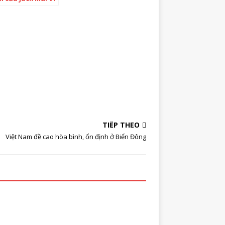
ngân hàng Trung
 như ‘tiệm cầm
chê lãnh đạo
cách quản lý ga
mà đòi vận hành
bay
TIẾP THEO
Việt Nam đề cao hòa bình, ổn định ở Biển Đông