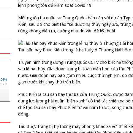
lệnh phong tỏa để kiểm soát Covid-19.
Một nguồn tin quân sự Trung Quốc thân cận với dự án Type-
Kiến, sau đó cho biết tàu “sẽ được hạ thủy ngày 3/6, trùng 
cũng không diễn ra, dường như do vấn đề kỹ thuật.
Tàu sân bay Phúc Kiến trong lễ hạ thủy ở Thượng Hải hôm 
Truyền hình trung ương Trung Quốc CCTV cho biết hệ thống
sau lễ hạ thủy. Giai đoạn trang bị toàn diện hơn của tàu Ph
nước. Giai đoạn này bao gồm nhiều cuộc thử nghiệm, do đó
gian trước khi chạy thử trên biển.
Phúc Kiến là tàu sân bay thứ ba của Trung Quốc, được đánh 
dựng lực lượng hải quân “biển xanh” có thể tác chiến xa bờ
chế tạo tàu sân bay Phúc Kiến từ vài năm trước, song chưa
đóng.
Tàu được trang bị hệ thống máy phóng, khác xa với thiết kế
và Sơn Đông. Một số nguồn tin cho biết tàu Phúc Kiến sử d