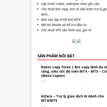
Lập trình robot, indicator theo yêu cầu
Cho thuê bot copy, bot cố vấn kiêm trợ lý gi
dịch…
Đào tạo lập trình bot MT4
Mở tài khoản và hỗ trợ đầu tư
Cho thuê VPS cấu hình cao, giá rẻ
SẢN PHẨM NỔI BẬT
Robot copy forex | Bot copy lệnh đa n
tảng, siêu tốc độ trên MT4 – MT5 – Ct
(Meta Copier)
0
AIZero – Trợ lý giao dịch AI dành cho
MT4/MT5
2