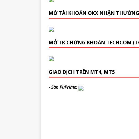
MỞ TÀI KHOẢN OKX NHẬN THƯỞN
MỞ TK CHỨNG KHOÁN TECHCOM (T
GIAO DỊCH TRÊN MT4, MT5
- Sàn PuPrime: