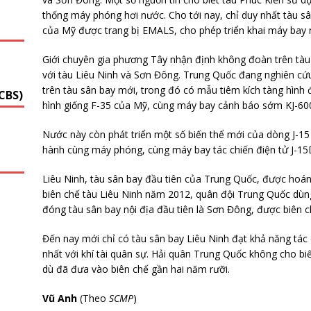
thống máy phóng hơi nước. Cho tới nay, chỉ duy nhất tàu sâ
G
của Mỹ được trang bị EMALS, cho phép triển khai máy bay n
Giới chuyên gia phương Tây nhận định không đoàn trên tàu
với tàu Liêu Ninh và Sơn Đông. Trung Quốc đang nghiên cứu
trên tàu sân bay mới, trong đó có mẫu tiêm kích tàng hình đ
CBS)
hình giống F-35 của Mỹ, cùng máy bay cảnh báo sớm KJ-60
Nước này còn phát triển một số biến thể mới của dòng J-15 
hành cùng máy phóng, cùng máy bay tác chiến điện tử J-15D
Liêu Ninh, tàu sân bay đầu tiên của Trung Quốc, được hoán
biên chế tàu Liêu Ninh năm 2012, quân đội Trung Quốc dùn
đóng tàu sân bay nội địa đầu tiên là Sơn Đông, được biên 
Đến nay mới chỉ có tàu sân bay Liêu Ninh đạt khả năng tác
nhất với khí tài quân sự. Hải quân Trung Quốc không cho bi
dù đã đưa vào biên chế gần hai năm rưỡi.
Vũ Anh
(Theo
SCMP
)