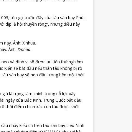
003, tên gọi trước đây của tàu sân bay Phúc
với dịp lễ hội thuyền rồng”, nhưng điều này
nay. Ảnh:
Xinhua
.
 neo và định vị sẽ được ưu tiên thử nghiệm
úc Kiến sẽ bắt đầu nếu thân tàu không bị rò
 tàu sân bay sẽ neo đậu trong bến một thời
giá là trọng tâm chính trong nỗ lực xây
 dài ngày của Bắc Kinh. Trung Quốc bắt đầu
 rõ thời điểm chính xác con tàu được khởi
 cầu nhảy kiểu cũ trên tàu sân bay Liêu Ninh
ụng máy phóng điện từ (EMALS), thay vì hệ