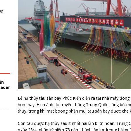
ao
ền
rader
Lễ hạ thủy tàu sân bay Phúc Kiến diễn ra tại nhà máy đón
hôm nay. Hình ảnh do truyền thông Trung Quốc công bố cho
thủy, trong khi mặt boong phần mũi tàu sân bay được che
Con tàu được hạ thủy sau ít nhất hai lần bị trì hoãn. Trung
ngày 23/4, nhân kỷ niệm 73 năm thành lập lực lượng hải qu