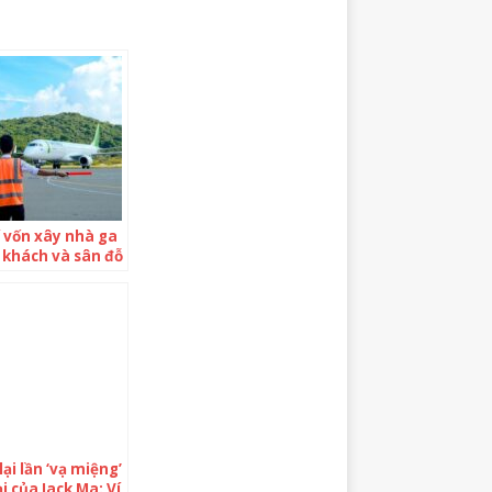
í vốn xây nhà ga
 khách và sân đỗ
bay Sân bay Côn
lại lần ‘vạ miệng’
ại của Jack Ma: Ví