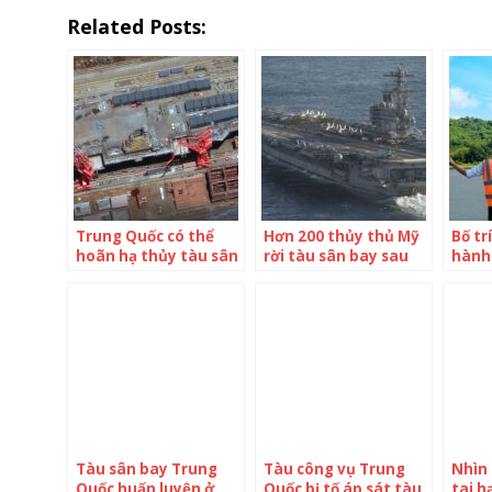
Related Posts:
Trung Quốc có thể
Hơn 200 thủy thủ Mỹ
Bố tr
hoãn hạ thủy tàu sân
rời tàu sân bay sau
hành
bay vì vấn đề kỹ
loạt vụ tự tử
tàu 
thuật
Đảo
Tàu sân bay Trung
Tàu công vụ Trung
Nhìn 
Quốc huấn luyện ở
Quốc bị tố áp sát tàu
tai h