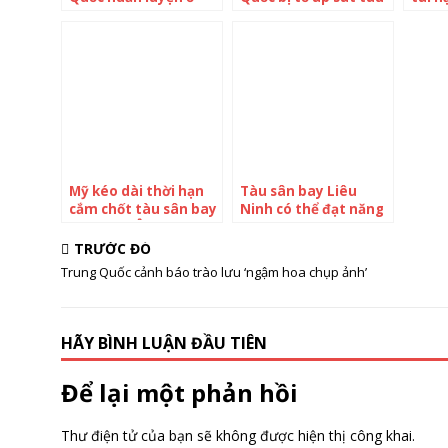
tây Thái Bình Dương
cá Nhật
von 
Quốc
đồ’, 
dùng 
tàu 
sân 
Mỹ kéo dài thời hạn
Tàu sân bay Liêu
cắm chốt tàu sân bay
Ninh có thể đạt năng
gần châu Âu
lực chiến đấu toàn
diện
TRƯỚC ĐÓ
Trung Quốc cảnh báo trào lưu ‘ngậm hoa chụp ảnh’
HÃY BÌNH LUẬN ĐẦU TIÊN
Để lại một phản hồi
Thư điện tử của bạn sẽ không được hiện thị công khai.