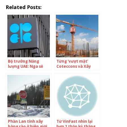
Related Posts:
Bộ trưởng Năng
Từng ‘vượt mặt’
lượng UAE: Nga sẽ
Coteccons và Xây
luôn luôn là một
dựng Hoà Bình, DN
phần của OPEC+
xây dựng có tiếng bị
huỷ niêm yết cổ
phiếu, ngân hàng rao
bán món nợ 500 tỷ
Phần Lan tính xây
Từ VinFast nhìn lại
hàng rào ở biên giới
hơn 1 thập kỷ thăng