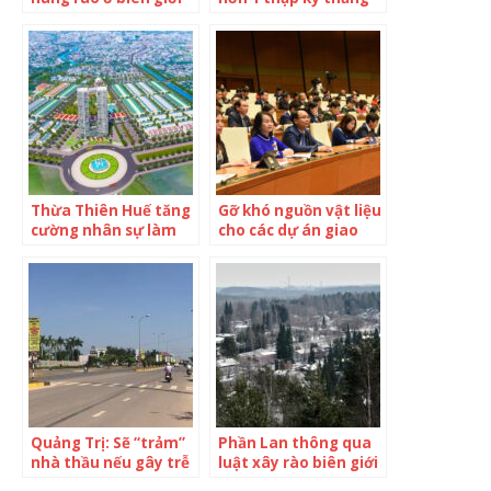
với Nga
trầm của cổ phiếu
Tesla: Lên sàn trong
hoài nghi, giá biến
động như tàu lượn
siêu tốc để rồi trở
thành số 1 thế giới
Thừa Thiên Huế tăng
Gỡ khó nguồn vật liệu
cường nhân sự làm
cho các dự án giao
thủ tục, hồ sơ dự án
thông vào Nghị
cho nhà đầu tư
quyết của Quốc hội
Quảng Trị: Sẽ “trảm”
Phần Lan thông qua
nhà thầu nếu gây trễ
luật xây rào biên giới
dự án kết nối hành
với Nga