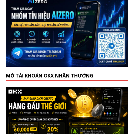
MỞ TÀI KHOẢN OKX NHẬN THƯỞNG