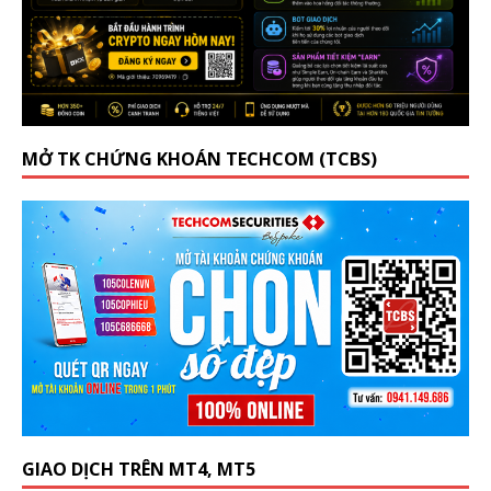
MỞ TK CHỨNG KHOÁN TECHCOM (TCBS)
GIAO DỊCH TRÊN MT4, MT5