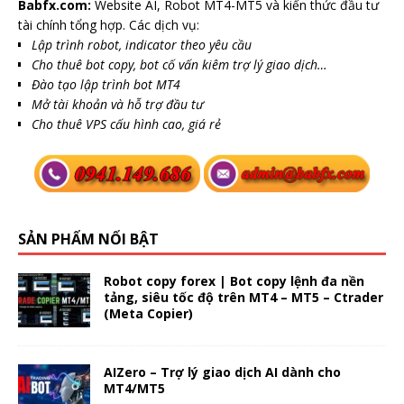
Babfx.com:
Website AI, Robot MT4-MT5 và kiến thức đầu tư
tài chính tổng hợp. Các dịch vụ:
Lập trình robot, indicator theo yêu cầu
Cho thuê bot copy, bot cố vấn kiêm trợ lý giao dịch…
Đào tạo lập trình bot MT4
Mở tài khoản và hỗ trợ đầu tư
Cho thuê VPS cấu hình cao, giá rẻ
SẢN PHẨM NỔI BẬT
Robot copy forex | Bot copy lệnh đa nền
tảng, siêu tốc độ trên MT4 – MT5 – Ctrader
(Meta Copier)
AIZero – Trợ lý giao dịch AI dành cho
MT4/MT5