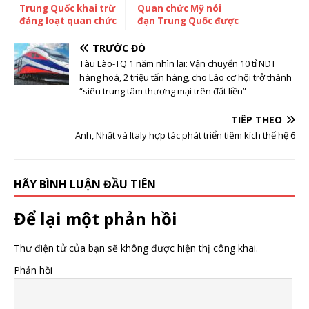
Trung Quốc khai trừ
Quan chức Mỹ nói
đảng loạt quan chức
đạn Trung Quốc được
tham nhũng
dùng ở Ukraine
TRƯỚC ĐÓ
Tàu Lào-TQ 1 năm nhìn lại: Vận chuyển 10 tỉ NDT
hàng hoá, 2 triệu tấn hàng, cho Lào cơ hội trở thành
“siêu trung tâm thương mại trên đất liền”
TIẾP THEO
Anh, Nhật và Italy hợp tác phát triển tiêm kích thế hệ 6
HÃY BÌNH LUẬN ĐẦU TIÊN
Để lại một phản hồi
Thư điện tử của bạn sẽ không được hiện thị công khai.
Phản hồi