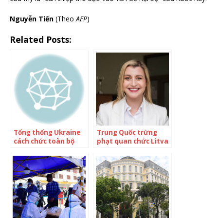
Nguyễn Tiến
(Theo
AFP
)
Related Posts:
Tổng thống Ukraine
Trung Quốc trừng
cách chức toàn bộ
phạt quan chức Litva
quan chức tuyển
thăm đảo Đài Loan
quân cấp tỉnh