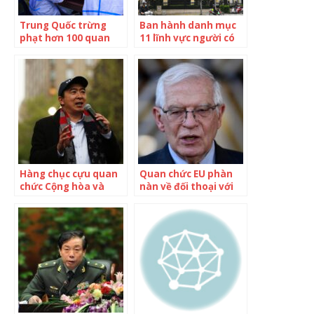
Trung Quốc trừng
Ban hành danh mục
phạt hơn 100 quan
11 lĩnh vực người có
chức Tây Tạng
chức vụ, quyền hạn
không được thành
lập, giữ chức danh,
chức vụ
Hàng chục cựu quan
Quan chức EU phàn
chức Cộng hòa và
nàn về đối thoại với
Dân chủ lập đảng mới
Trung Quốc