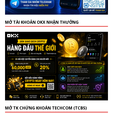
MỞ TÀI KHOẢN OKX NHẬN THƯỞNG
MỞ TK CHỨNG KHOÁN TECHCOM (TCBS)