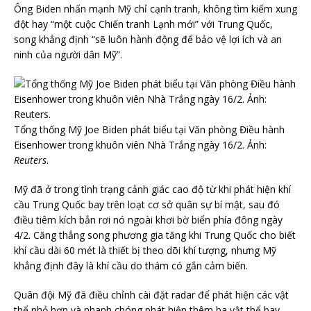
Ông Biden nhấn mạnh Mỹ chỉ cạnh tranh, không tìm kiếm xung
đột hay “một cuộc Chiến tranh Lạnh mới” với Trung Quốc,
song khẳng định “sẽ luôn hành động để bảo vệ lợi ích và an
ninh của người dân Mỹ”.
Tổng thống Mỹ Joe Biden phát biểu tại Văn phòng Điều hành
Eisenhower trong khuôn viên Nhà Trắng ngày 16/2. Ảnh:
Reuters
.
Mỹ đã ở trong tình trạng cảnh giác cao độ từ khi phát hiện khí
cầu Trung Quốc bay trên loạt cơ sở quân sự bí mật, sau đó
điều tiêm kích bắn rơi nó ngoài khơi bờ biển phía đông ngày
4/2. Căng thẳng song phương gia tăng khi Trung Quốc cho biết
khí cầu dài 60 mét là thiết bị theo dõi khí tượng, nhưng Mỹ
khẳng định đây là khí cầu do thám có gắn cảm biến.
Quân đội Mỹ đã điều chỉnh cài đặt radar để phát hiện các vật
thể nhỏ hơn và nhanh chóng phát hiện thêm ba vật thể bay