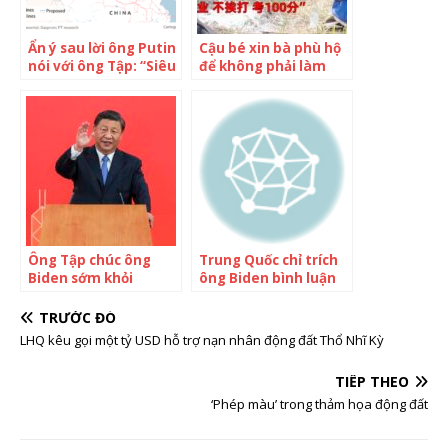
Ẩn ý sau lời ông Putin
Cậu bé xin bà phù hộ
nói với ông Tập: “Siêu
để không phải làm
dự án” mang lợi ích
bài tập về nhà
khủng cho Nga-
Trung sắp thành hiện
thực?
Ông Tập chúc ông
Trung Quốc chỉ trích
Biden sớm khỏi
ông Biden bình luận
Covid-19
‘vô trách nhiệm’ về
ông Tập
TRƯỚC ĐÓ
LHQ kêu gọi một tỷ USD hỗ trợ nạn nhân động đất Thổ Nhĩ Kỳ
TIẾP THEO
‘Phép màu’ trong thảm họa động đất