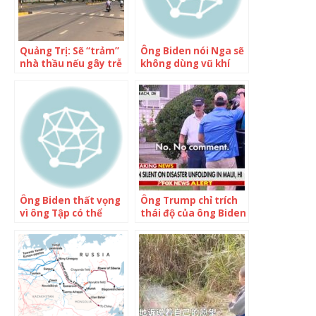
Quảng Trị: Sẽ “trảm”
Ông Biden nói Nga sẽ
nhà thầu nếu gây trễ
không dùng vũ khí
dự án kết nối hành
hạt nhân khi rời New
lang Kinh tế Đông
START
Tây
Ông Biden thất vọng
Ông Trump chỉ trích
vì ông Tập có thể
thái độ của ông Biden
không dự hội nghị
khi nói về cháy rừng
G20
Hawaii