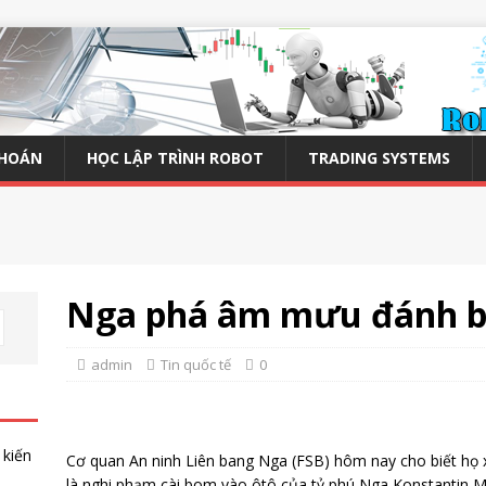
KHOÁN
HỌC LẬP TRÌNH ROBOT
TRADING SYSTEMS
Nga phá âm mưu đánh b
admin
Tin quốc tế
0
 kiến
Cơ quan An ninh Liên bang Nga (FSB) hôm nay cho biết họ 
là nghi phạm cài bom vào ôtô của tỷ phú Nga Konstantin M