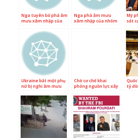
Nga tuyên bố phá âm
Nga phá âm mưu
Mỹ p
mưu xâm nhập của
xâm nhập của nhóm
sát c
nhóm phá hoại
phá hoại Ukraine
Ukraine
Ukraine bắt một phụ
Chờ cơ chế khai
Quốc 
nữ bị nghi âm mưu
phóng nguồn lực xây
tỷ đ
ám sát ông Zelensky
2 dự án hàng chục
biệt 
nghìn tỷ để đời
đai 4