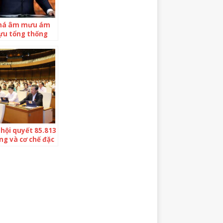
há âm mưu ám
ựu tổng thống
hội quyết 85.813
ồng và cơ chế đặc
cho dự án Vành
 Hà Nội