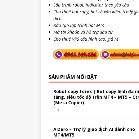
Lập trình robot, indicator theo yêu cầu
Cho thuê bot copy, bot cố vấn kiêm trợ lý gi
dịch…
Đào tạo lập trình bot MT4
Mở tài khoản và hỗ trợ đầu tư
Cho thuê VPS cấu hình cao, giá rẻ
SẢN PHẨM NỔI BẬT
Robot copy forex | Bot copy lệnh đa n
tảng, siêu tốc độ trên MT4 – MT5 – Ct
(Meta Copier)
0
AIZero – Trợ lý giao dịch AI dành cho
MT4/MT5