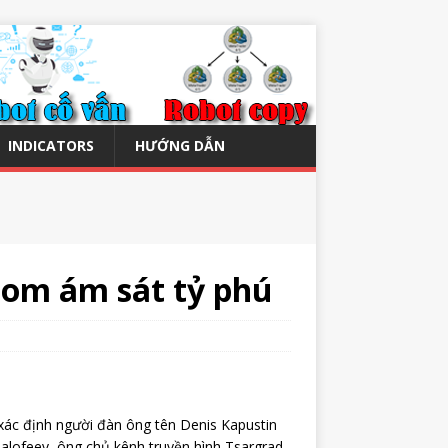
INDICATORS
HƯỚNG DẪN
om ám sát tỷ phú
xác định người đàn ông tên Denis Kapustin
alofeev, ông chủ kênh truyền hình Tsargrad