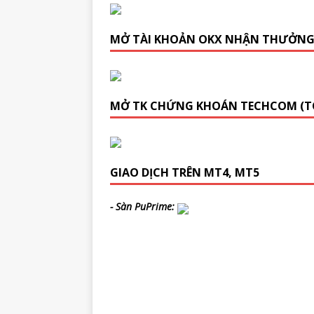
MỞ TÀI KHOẢN OKX NHẬN THƯỞN
MỞ TK CHỨNG KHOÁN TECHCOM (T
GIAO DỊCH TRÊN MT4, MT5
- Sàn PuPrime: