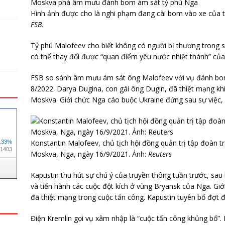
Moskva phá âm mưu đánh bom ám sát tỷ phú Nga
Hình ảnh được cho là nghi phạm đang cài bom vào xe của 
FSB.
Tỷ phú Malofeev cho biết không có người bị thương trong
có thể thay đổi được “quan điểm yêu nước nhiệt thành” của
FSB so sánh âm mưu ám sát ông Malofeev với vụ đánh bom
8/2022. Darya Dugina, con gái ông Dugin, đã thiệt mạng khi 
Moskva. Giới chức Nga cáo buộc Ukraine đứng sau sự việc, 
Konstantin Malofeev, chủ tịch hội đồng quản trị tập đoàn tr
Moskva, Nga, ngày 16/9/2021. Ảnh:
Reuters
Kapustin thu hút sự chú ý của truyền thông tuần trước, sau
và tiến hành các cuộc đột kích ở vùng Bryansk của Nga. Gi
đã thiệt mạng trong cuộc tấn công. Kapustin tuyên bố đợt 
Điện Kremlin gọi vụ xâm nhập là “cuộc tấn công khủng bố”.