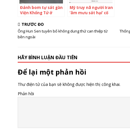
Đánh bom tự sát gần
Mỹ truy nã người Iran
Viện Khổng Tử ở
‘âm mưu sát hại’ cố
Pakistan
vấn của Trump
TRƯỚC ĐÓ
Ông Hun Sen tuyên bố không dung thứ can thiệp từ
Thống
bên ngoài
HÃY BÌNH LUẬN ĐẦU TIÊN
Để lại một phản hồi
Thư điện tử của bạn sẽ không được hiện thị công khai.
Phản hồi