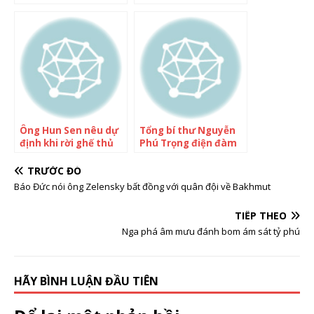
nếu con trai gặp nguy
Thủ tướng
hiểm tính mạng
Ông Hun Sen nêu dự
Tổng bí thư Nguyễn
định khi rời ghế thủ
Phú Trọng điện đàm
tướng Campuchia
với Thủ tướng
Campuchia Hun Sen
TRƯỚC ĐÓ
Báo Đức nói ông Zelensky bất đồng với quân đội về Bakhmut
TIẾP THEO
Nga phá âm mưu đánh bom ám sát tỷ phú
HÃY BÌNH LUẬN ĐẦU TIÊN