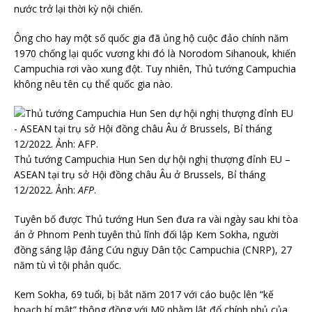
nước trở lại thời kỳ nội chiến.
Ông cho hay một số quốc gia đã ủng hộ cuộc đảo chính năm
1970 chống lại quốc vương khi đó là Norodom Sihanouk, khiến
Campuchia rơi vào xung đột. Tuy nhiên, Thủ tướng Campuchia
không nêu tên cụ thể quốc gia nào.
Thủ tướng Campuchia Hun Sen dự hội nghị thượng đỉnh EU –
ASEAN tại trụ sở Hội đồng châu Âu ở Brussels, Bỉ tháng
12/2022. Ảnh:
AFP
.
Tuyên bố được Thủ tướng Hun Sen đưa ra vài ngày sau khi tòa
án ở Phnom Penh tuyên thủ lĩnh đối lập Kem Sokha, người
đồng sáng lập đảng Cứu nguy Dân tộc Campuchia (CNRP), 27
năm tù vì tội phản quốc.
Kem Sokha, 69 tuổi, bị bắt năm 2017 với cáo buộc lên “kế
hoạch bí mật” thông đồng với Mỹ nhằm lật đổ chính phủ của