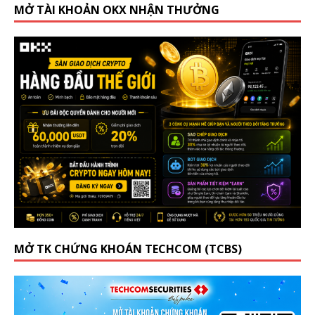
MỞ TÀI KHOẢN OKX NHẬN THƯỞNG
MỞ TK CHỨNG KHOÁN TECHCOM (TCBS)