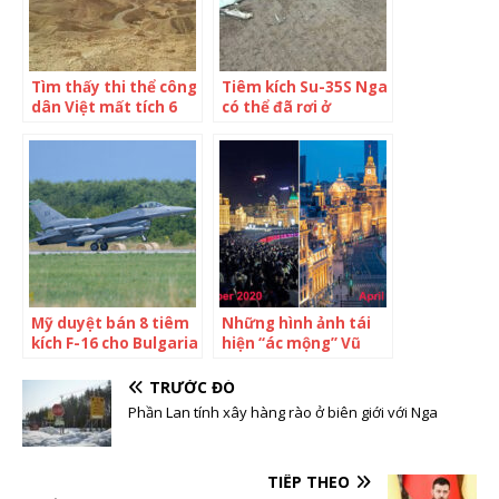
Tìm thấy thi thể công
Tiêm kích Su-35S Nga
dân Việt mất tích 6
có thể đã rơi ở
năm ở Israel
Ukraine
Mỹ duyệt bán 8 tiêm
Những hình ảnh tái
kích F-16 cho Bulgaria
hiện “ác mộng” Vũ
Hán năm 2020:
Thượng Hải phồn hoa
TRƯỚC ĐÓ
biến thành thành
Phần Lan tính xây hàng rào ở biên giới với Nga
phố hoang, toàn bộ
cuộc sống như chững
lại
TIẾP THEO