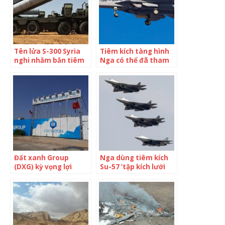
Tên lửa S-300 Syria
Tiêm kích tàng hình
nghi nhắm bắn tiêm
Nga có thể đã tham
kích Israel
chiến ở Ukraine
Đất xanh Group
Nga dùng tiêm kích
(DXG) kỳ vọng lợi
Su-57 ‘tập kích lưới
nhuận sau thuế 1.400
phòng không
tỷ đồng, không chia
Ukraine’
cổ tức 2021