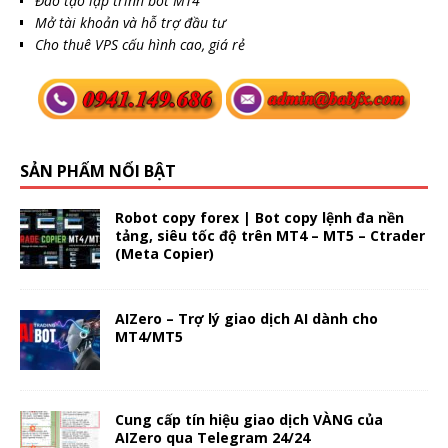
Đào tạo lập trình bot MT4
Mở tài khoản và hỗ trợ đầu tư
Cho thuê VPS cấu hình cao, giá rẻ
SẢN PHẨM NỔI BẬT
Robot copy forex | Bot copy lệnh đa nền
tảng, siêu tốc độ trên MT4 – MT5 – Ctrader
(Meta Copier)
AIZero – Trợ lý giao dịch AI dành cho
MT4/MT5
Cung cấp tín hiệu giao dịch VÀNG của
AIZero qua Telegram 24/24