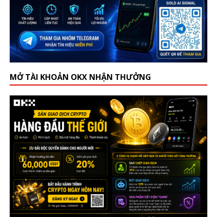
MỞ TÀI KHOẢN OKX NHẬN THƯỞNG